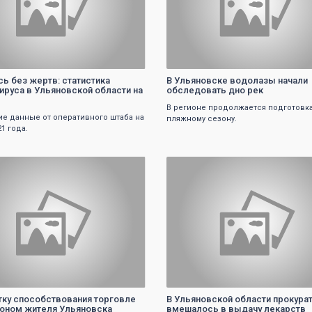
ь без жертв: статистика
В Ульяновске водолазы начали
ируса в Ульяновской области на
обследовать дно рек
В регионе продолжается подготовка
е данные от оперативного штаба на
пляжному сезону.
21 года.
0
0
тку способствования торговле
В Ульяновской области прокура
оном жителя Ульяновска
вмешалось в выдачу лекарств