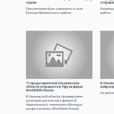
судом
отправил
Преступление было совершено в селе
Злоумыш
Боровка Мелекесского района.
районе.
0
11 представителей Ульяновской
В Ульян
области отправятся в Уфу на финал
нейрохи
WorldSkills Russia
Он работа
В Ульяновской области сформирована
делегация для участия в финале IX
Национального чемпионата «Молодые
профессионалы» (WorldSkills Russia).