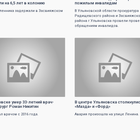
и на 6,5 лет в колонию
пожилым инвалидам
ленника задержали в Засвияжском
В Ульяновской области прокуратура
Радищевского района и Засвияжско
района г.Ульяновска провели прове
обращениям инвалидов.
0
0
овске умер 33-летний врач-
В центре Ульяновска столкнули
рург Роман Никитин
«Мазда» и «Форд»
л врачом с 2016 года.
Авария произошла на улице Ленина.