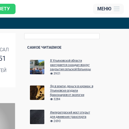
ЗЕТУ
МЕНЮ
САМОЕ ЧИТАЕМОЕ
САЛ
51
В Ульяновской области
разгорается скандал вокруг
ТЕЙ
закрытия сельской больницы
3901
Яд в землю, деньги в карман: в
Ульяновске осудили
браконьеров от экологии
3284
Императорский мост открыт
для движения транспорта
2690