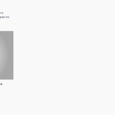
го
рки по
сь