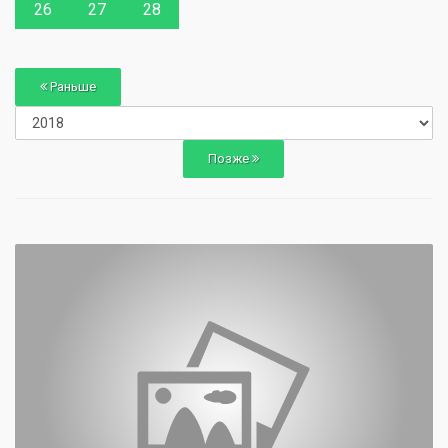
26
27
28
Раньше
Позже
0