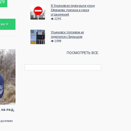
29
В Ульяновске перекрыли улицу
Ефремова: причина и сроки
ограничений
2295
зже
Ульяновск топливом не
поделился с Барышом
2098
ПОСМОТРЕТЬ ВСЕ
на лед,
одоемах