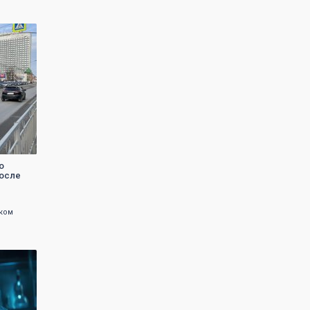
о
после
ком