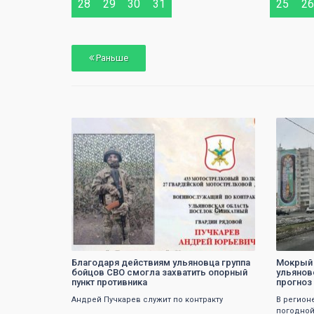
28
29
28
29
30
31
25
26
Раньше
0
Благодаря действиям ульяновца группа
Мокрый 
бойцов СВО смогла захватить опорный
ульянов
пункт противника
прогноз
Андрей Пучкарев служит по контракту
В регион
погодной