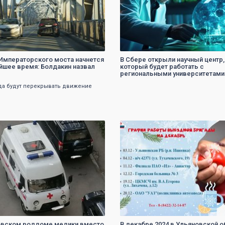
Императорского моста начнется
В Сбере открыли научный центр,
йшее время: Болдакин назвал
который будет работать с
региональными университетами
гда будут перекрывать движение
0
0
овском роддоме медики вместо
В декабре 2024 в Ульяновской о