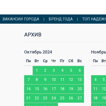
ВАКАНСИИ ГОРОДА
БРЕНД ГОДА
ТОП НАДЕЖ
АРХИВ
Октябрь 2024
Ноябрь
Сб
Вс
Пн
Вт
Ср
Чт
Пт
Сб
Вс
Пн
Вт
1
1
2
3
4
5
6
7
8
7
8
9
10
11
12
13
4
5
14
15
14
15
16
17
18
19
20
11
12
21
22
21
22
23
24
25
26
27
18
19