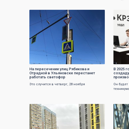
0
На пересечении улиц Рябикова и
В 2025 
Отрадной в Ульяновске перестанет
создаду
работать светофор
произво
Это случится в четверг, 28 ноября
Он будет
техникум
0