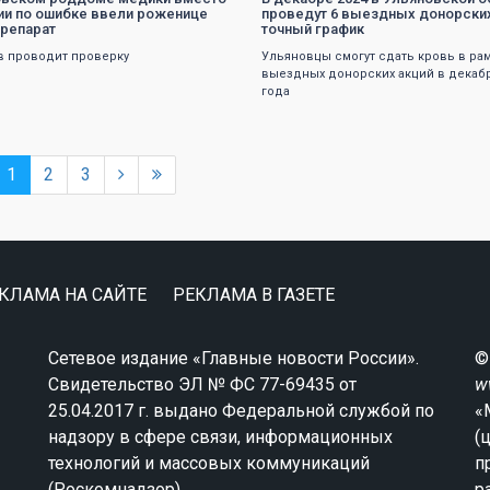
ии по ошибке ввели роженице
проведут 6 выездных донорских
препарат
точный график
 проводит проверку
Ульяновцы смогут сдать кровь в ра
выездных донорских акций в декабр
года
1
2
3
КЛАМА НА САЙТЕ
РЕКЛАМА В ГАЗЕТЕ
Сетевое издание «Главные новости России».
©
Свидетельство ЭЛ № ФС 77-69435 от
w
25.04.2017 г. выдано Федеральной службой по
«
надзору в сфере связи, информационных
(
технологий и массовых коммуникаций
п
(Роскомнадзор).
р