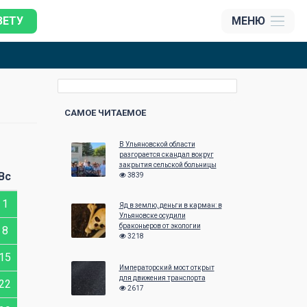
ЗЕТУ
МЕНЮ
САМОЕ ЧИТАЕМОЕ
В Ульяновской области
разгорается скандал вокруг
закрытия сельской больницы
Вс
3839
1
Яд в землю, деньги в карман: в
Ульяновске осудили
браконьеров от экологии
8
3218
15
Императорский мост открыт
для движения транспорта
22
2617