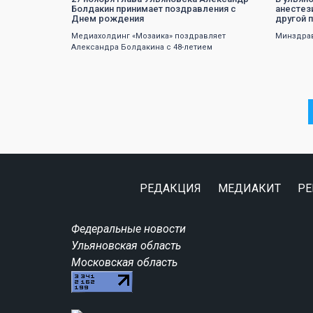
Болдакин принимает поздравления с
анестез
Днем рождения
другой 
Медиахолдинг «Мозаика» поздравляет
Минздрав
Александра Болдакина с 48-летием
РЕДАКЦИЯ
МЕДИАКИТ
РЕ
Федеральные новости
Ульяновская область
Московская область