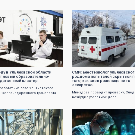
0
0
году в Ульяновской области
СМИ: анестезиолог ульяновског
т новый образовательно-
роддома попытался скрыться 
дственный кластер
того, как ввел роженице не то
лекарство
 работать на базе Ульяновского
Минздрав проводит проверку, След
а железнодорожного транспорта
возбудил уголовное дело
0
0