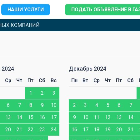
НАШИ УСЛУГИ
ПОДАТЬ ОБЪЯВЛЕНИЕ В ГА
НЫХ КОМПАНИЙ
 2024
Декабрь 2024
Ср
Чт
Пт
Сб
Вс
Пн
Вт
Ср
Чт
Пт
Сб
1
2
3
6
7
8
9
10
2
3
4
5
6
7
13
14
15
16
17
9
10
11
12
13
14
20
21
22
23
24
16
17
18
19
20
21