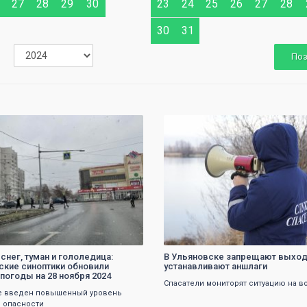
27
28
29
30
23
24
25
26
27
28
30
31
По
0
0
снег, туман и гололедица:
В Ульяновске запрещают выход 
ские синоптики обновили
устанавливают аншлаги
 погоды на 28 ноября 2024
Спасатели мониторят ситуацию на в
е введен повышенный уровень
 опасности