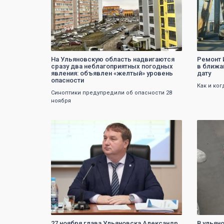
На Ульяновскую область надвигаются
Ремонт 
сразу два неблагоприятных погодных
в ближа
явления: объявлен «желтый» уровень
дату
опасности
Как и ко
Синоптики предупредили об опасности 28
ноября
0
27 ноября глава Ульяновска Александр
В ульян