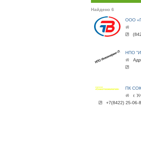
Найдено 6
ООО «П
(84
НПО "И
Адр
ПК СО
г. 
+7(8422) 25-06-