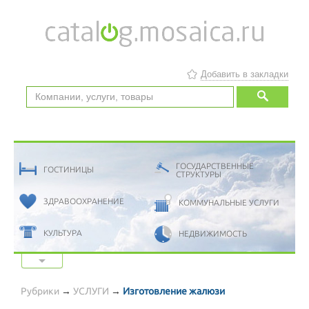
Добавить в закладки
ГОСУДАРСТВЕННЫЕ
ГОСТИНИЦЫ
СТРУКТУРЫ
ЗДРАВООХРАНЕНИЕ
КОММУНАЛЬНЫЕ УСЛУГИ
КУЛЬТУРА
НЕДВИЖИМОСТЬ
Показать все категории
ОБЩЕСТВЕННЫЕ
ОБРАЗОВАНИЕ
ОРГАНИЗАЦИИ
Рубрики
→
УСЛУГИ
→
Изготовление жалюзи
ПОЛИТИЧЕСКИЕ
ОТДЫХ
ДВИЖЕНИЯ