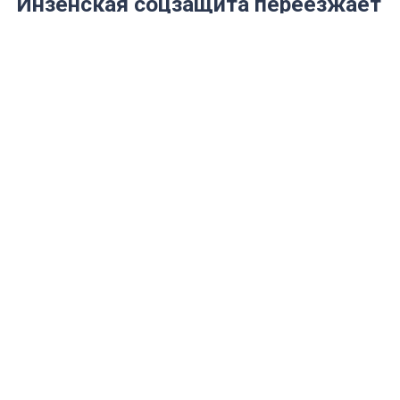
Инзенская соцзащита переезжает
из аварийного здания
Местные жители недовольны
поведением чиновников.