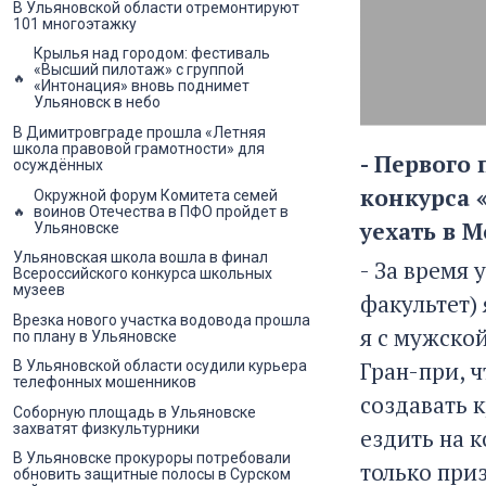
В Ульяновской области отремонтируют
101 многоэтажку
Крылья над городом: фестиваль
«Высший пилотаж» с группой
«Интонация» вновь поднимет
Ульяновск в небо
В Димитровграде прошла «Летняя
школа правовой грамотности» для
- Первого
осуждённых
конкурса 
Окружной форум Комитета семей
воинов Отечества в ПФО пройдет в
уехать в М
Ульяновске
Ульяновская школа вошла в финал
- За время
Всероссийского конкурса школьных
музеев
факультет)
Врезка нового участка водовода прошла
я с мужско
по плану в Ульяновске
Гран-при, 
В Ульяновской области осудили курьера
телефонных мошенников
создавать 
Соборную площадь в Ульяновске
захватят физкультурники
ездить на 
В Ульяновске прокуроры потребовали
только при
обновить защитные полосы в Сурском