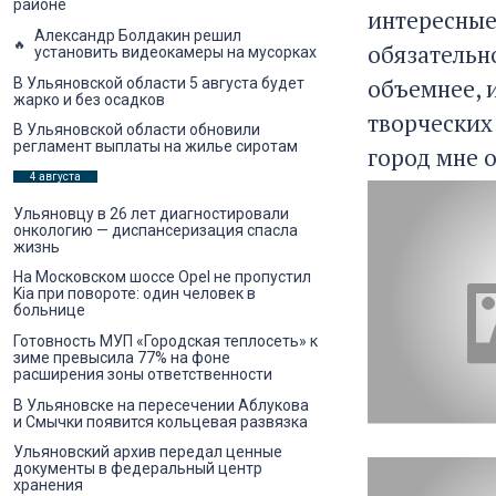
районе
интересные 
Александр Болдакин решил
обязательно
установить видеокамеры на мусорках
объемнее, 
В Ульяновской области 5 августа будет
жарко и без осадков
творческих
В Ульяновской области обновили
регламент выплаты на жилье сиротам
город мне 
4 августа
Ульяновцу в 26 лет диагностировали
онкологию — диспансеризация спасла
жизнь
На Московском шоссе Opel не пропустил
Kia при повороте: один человек в
больнице
Готовность МУП «Городская теплосеть» к
зиме превысила 77% на фоне
расширения зоны ответственности
В Ульяновске на пересечении Аблукова
и Смычки появится кольцевая развязка
Ульяновский архив передал ценные
документы в федеральный центр
хранения