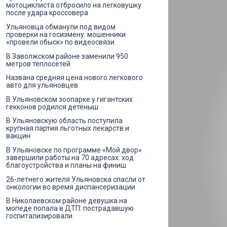
мотоциклиста отбросило на легковушку
после удара кроссовера
Ульяновца обманули под видом
проверки на госизмену: мошенники
«провели обыск» по видеосвязи
В Заволжском районе заменили 950
метров теплосетей
Названа средняя цена нового легкового
авто для ульяновцев
В Ульяновском зоопарке у гигантских
гекконов родился детёныш
В Ульяновскую область поступила
крупная партия льготных лекарств и
вакцин
В Ульяновске по программе «Мой двор»
завершили работы на 70 адресах: ход
благоустройства и планы на финиш
26-летнего жителя Ульяновска спасли от
онкологии во время диспансеризации
В Николаевском районе девушка на
мопеде попала в ДТП: пострадавшую
госпитализировали