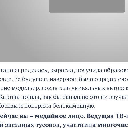
ганова родилась, выросла, получила образов
аде. Ее будущее, наверное, было определено 
оне модельер, создатель уникальных авторс
Карина пошла, как бы банально это ни звучал
осквы и покорила белокаменную.
 сейчас вы – медийное лицо. Ведущая ТВ-
ай звездных тусовок, участница многочи