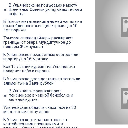
В Ульяновске на подъездах к мосту
Шевченко-Смычки укладывают новый
асфальт
В Томске метательница ножей напала на
возлюбленного: женщине грозит до 10
лет тюрьмы
Томские спелеодайверы расширяют
границы: от озера Мундштучное до
пещеры Жемчужная
В Ульяновске неизвестные обстреляли
квартиру на 16‑м этаже
Как 19-летний курсант из Ульяновска
покоряет небо и экраны
В Ульяновске двое должников погасили
алименты на 3 млн рублей
В Ульяновске разыскивают
пенсионера в черной бейсболке и
зеленой куртке
Ульяновская область оказалась на 33
месте по качеству дорог
В Ульяновске усилят контроль за
контейнерными площадками: в