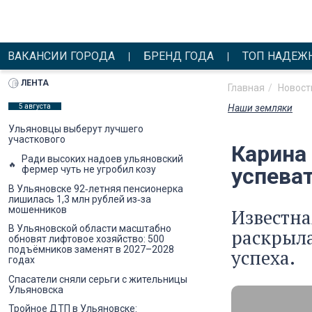
ВАКАНСИИ ГОРОДА
БРЕНД ГОДА
ТОП НАДЕЖ
ЛЕНТА
Главная
Новост
5 августа
Наши земляки
Ульяновцы выберут лучшего
участкового
Карина
Ради высоких надоев ульяновский
успева
фермер чуть не угробил козу
В Ульяновске 92‑летняя пенсионерка
лишилась 1,3 млн рублей из‑за
мошенников
Известна
В Ульяновской области масштабно
раскрыла
обновят лифтовое хозяйство: 500
подъёмников заменят в 2027–2028
успеха.
годах
Спасатели сняли серьги с жительницы
Ульяновска
Тройное ДТП в Ульяновске: