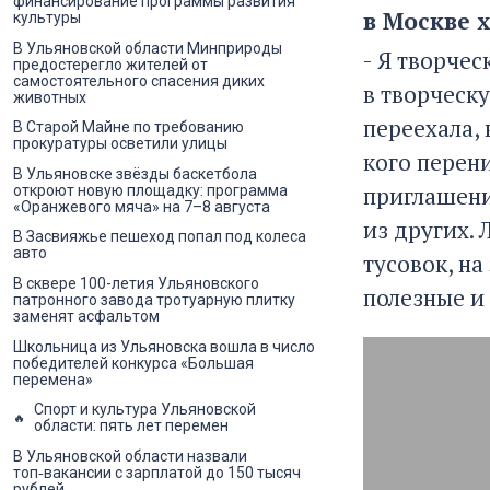
финансирование программы развития
в Москве 
культуры
В Ульяновской области Минприроды
- Я творчес
предостерегло жителей от
самостоятельного спасения диких
в творческ
животных
переехала, 
В Старой Майне по требованию
прокуратуры осветили улицы
кого перен
В Ульяновске звёзды баскетбола
приглашени
откроют новую площадку: программа
«Оранжевого мяча» на 7–8 августа
из других. 
В Засвияжье пешеход попал под колеса
авто
тусовок, на
В сквере 100-летия Ульяновского
полезные и
патронного завода тротуарную плитку
заменят асфальтом
Школьница из Ульяновска вошла в число
победителей конкурса «Большая
перемена»
Спорт и культура Ульяновской
области: пять лет перемен
В Ульяновской области назвали
топ‑вакансии с зарплатой до 150 тысяч
рублей