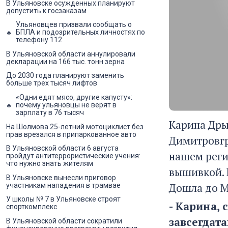
В Ульяновске осужденных планируют
допустить к госзаказам
Ульяновцев призвали сообщать о
БПЛА и подозрительных личностях по
телефону 112
В Ульяновской области аннулировали
декларации на 166 тыс. тонн зерна
До 2030 года планируют заменить
больше трех тысяч лифтов
«Одни едят мясо, другие капусту»:
почему ульяновцы не верят в
зарплату в 76 тысяч
Карина Дры
На Шолмова 25-летний мотоциклист без
прав врезался в припаркованное авто
Димитровгр
В Ульяновской области 6 августа
нашем реги
пройдут антитеррористические учения:
что нужно знать жителям
вышивкой. 
В Ульяновске вынесли приговор
Дошла до М
участникам нападения в трамвае
У школы № 7 в Ульяновске строят
- Карина,
спорткомплекс
завсегдат
В Ульяновской области сократили