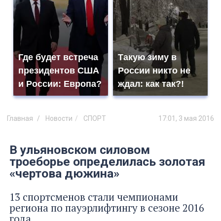
Где будет встреча
Такую зиму в
президентов США
России никто не
и России: Европа?
ждал: как так?!
Главная
Новости
СПОРТ
17:01, 3 мая 2016
В ульяновском силовом
троеборье определилась золотая
«чертова дюжина»
13 спортсменов стали чемпионами
региона по пауэрлифтингу в сезоне 2016
года.