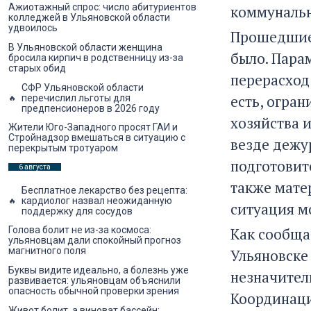
Ажиотажный спрос: число абитуриентов
коммунальн
колледжей в Ульяновской области
удвоилось
Прошедшие 
В Ульяновской области женщина
было. Пара
бросила кирпич в родственницу из-за
старых обид
перерасход
СФР Ульяновской области
есть, огра
перечислил льготы для
предпенсионеров в 2026 году
хозяйства 
Жители Юго-Западного просят ГАИ и
Стройнадзор вмешаться в ситуацию с
везде дежу
перекрытым тротуаром
подготовит
6 августа
также мате
Бесплатное лекарство без рецепта:
кардиолог назвал неожиданную
ситуация м
поддержку для сосудов
Как сообща
Голова болит не из-за космоса:
ульяновцам дали спокойный прогноз
магнитного поля
Ульяновске
Буквы видите идеально, а болезнь уже
незначител
развивается: ульяновцам объяснили
опасность обычной проверки зрения
Координаци
Живот болит, а виноват бассейн: