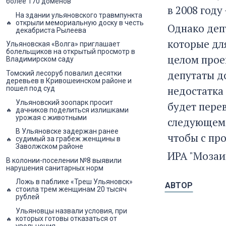
более 170 доменов
в 2008 году
На здании ульяновского травмпункта
открыли мемориальную доску в честь
Однако деп
декабриста Рылеева
которые дл
Ульяновская «Волга» приглашает
болельщиков на открытый просмотр в
целом прое
Владимирском саду
депутаты д
Томский лесоруб повалил десятки
деревьев в Кривошеинском районе и
недостатка 
пошел под суд
Ульяновский зоопарк просит
будет пере
дачников поделиться излишками
урожая с животными
следующем 
В Ульяновске задержан ранее
чтобы с пр
судимый за грабеж женщины в
Заволжском районе
ИРА "Мозаи
В колонии-поселении №8 выявили
нарушения санитарных норм
Ложь в паблике «Треш Ульяновск»
АВТОР
стоила трем женщинам 20 тысяч
рублей
Ульяновцы назвали условия, при
которых готовы отказаться от