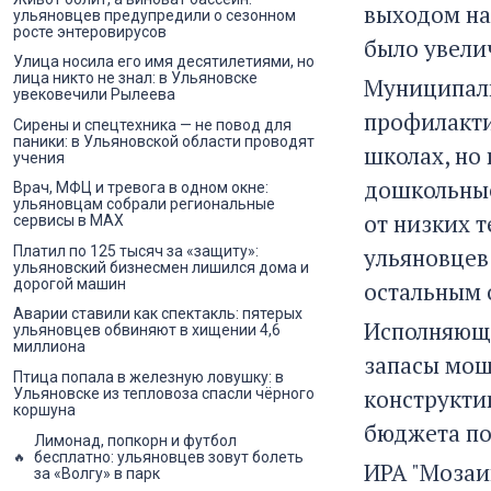
выходом на
ульяновцев предупредили о сезонном
росте энтеровирусов
было увели
Улица носила его имя десятилетиями, но
лица никто не знал: в Ульяновске
Муниципаль
увековечили Рылеева
профилакти
Сирены и спецтехника — не повод для
паники: в Ульяновской области проводят
школах, но
учения
дошкольные
Врач, МФЦ и тревога в одном окне:
ульяновцам собрали региональные
от низких 
сервисы в MAX
Платил по 125 тысяч за «защиту»:
ульяновцев
ульяновский бизнесмен лишился дома и
дорогой машин
остальным 
Аварии ставили как спектакль: пятерых
Исполняющи
ульяновцев обвиняют в хищении 4,6
миллиона
запасы мощ
Птица попала в железную ловушку: в
конструкти
Ульяновске из тепловоза спасли чёрного
коршуна
бюджета по
Лимонад, попкорн и футбол
бесплатно: ульяновцев зовут болеть
ИРА "Мозаи
за «Волгу» в парк