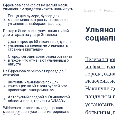
Ефремова перекроют на целый месяц:
ульяновцам придётся искать новый путь
Главная
Новос
Пицца для зумера, бургер для
миллениала: как разные поколения
ульяновцев выбирают фастфуд
Ульяно
Пожар в Инзе: огонь уничтожил жилой
дом и гараж на улице Энгельса
социал
Долг вырос до 60 тысяч за одну ночь:
ульяновцам велели не оплачивать
странные квитанции
Огород сегодня советовали оставить
Целевая про
в покое: что отмечают ульяновцы 6
августа
инфраструкт
На Ефремова перекроют проезд до 6
города, одн
сентября
включены не
Жителям Ульяновска пришли
квитанции на 60 тысяч рублей: что
Накануне д
происходит с капремонтом
пандусы и п
Автобусный раздрай в Ульяновской
области: воры, тарифы и СИМАЗы
установить 
Wildberries готовит выход на рынок
больницы, п
мессенджеров: уже зарегистрировано