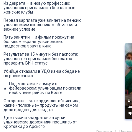
Из декрета — в новую профессию:
ульяновок пригласили в бесплатные
женские клубы
Первая зарплата уже влияет на пенсию:
ульяновским школьникам объяснили
важное условие
Пять занятий — и фильм покажут на
большом экране: ульяновских
подростков зовут в кино
Результат за 15 минут и без паспорта:
ульяновцев пригласили бесплатно
проверить ВИЧ-статус
Убийце отказали в УДО из-за обеда не
по расписанию
Под мостами, к замку и с
фейерверком: ульяновцам показали
необычные рейсы по Волге
В
Осторожно, еда: кардиолог объяснила,
какие «полезные» продукты на самом
а
деле вредны для сердца
п
Две тысячи квадратов за сутки:
ульяновские дорожники прошлись от
Кротовки до Арского