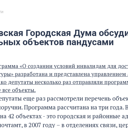
ти
вская Городская Дума обсуд
ьных объектов пандусами
грамма «О создании условий инвалидам для дос
уры» разработана и представлена управлением 
ако депутаты несколько раз отправляли программ
 все объекты.
епутаты еще раз рассмотрели перечень объек
оручни. Программа рассчитана на три года. 
на 42 объектах - это городская и районные 
очтамт, в 2007 году – в отделениях связи, це