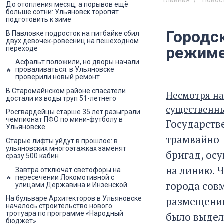
Главная
Новос
До отопления месяц, а порывов ещё
больше сотни: Ульяновск торопят
подготовить к зиме
Городс
В Павловке подросток на питбайке сбил
двух девочек-ровесниц на пешеходном
режим
переходе
Асфальт положили, но дворы начали
проваливаться: в Ульяновске
проверили новый ремонт
В Старомайнском районе спасатели
Несмотря на
достали из воды труп 51-летнего
существенн
Росгвардейцы старше 35 лет разыграли
чемпионат ПФО по мини-футболу в
Государств
Ульяновске
трамвайно-
Старые лифты уйдут в прошлое: в
ульяновских многоэтажках заменят
бригад, ос
сразу 500 кабин
на линию. 
Завтра отключат светофоры на
пересечении Локомотивной с
города сов
улицами Державина и Инзенской
размещению
На бульваре Архитекторов в Ульяновске
началось строительство нового
тротуара по программе «Народный
было выдел
бюджет»