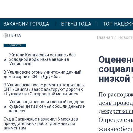
ВАКАНСИИ ГОРОДА
БРЕНД ГОДА
ТОП НАДЕЖ
ЛЕНТА
Главная
Новост
7 августа
Жители Киндяковки остались без
Оценен
холодной воды из-за аварии в
Ульяновске
социал
В Ульяновске огонь уничтожил дачный
низкой
дом и сарай в СНТ «Дружба»
В Ульяновске после ремонта подъезда к
СНТ «Свияга» заасфальтируют дороги к
По распоряж
«Лужкам» и «Сахаровской мельнице»
день провод
Ульяновцы назвали главный подарок
судьбы: дети и семья обошли деньги и
дежурство с
карьеру
Определены
Суд в Засвияжье назначил 6 месяцев
принудительных работ должнику по
жизнеобесп
алиментам