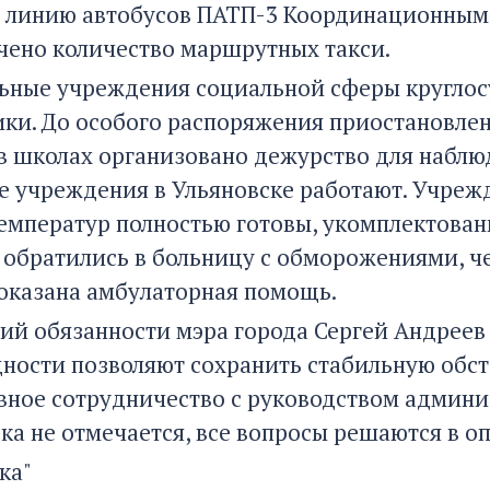
 линию автобусов ПАТП-3 Координационным 
чено количество маршрутных такси.
ные учреждения социальной сферы круглосу
ки. До особого распоряжения приостановле
 в школах организовано дежурство для набл
 учреждения в Ульяновске работают. Учреж
температур полностью готовы, укомплектов
 обратились в больницу с обморожениями, че
оказана амбулаторная помощь.
й обязанности мэра города Сергей Андреев
ности позволяют сохранить стабильную обста
вное сотрудничество с руководством админи
ка не отмечается, все вопросы решаются в о
ка"