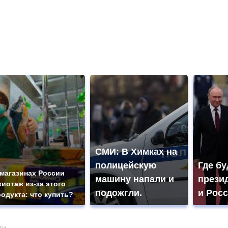
СМИ: В Химках на
полицейскую
Где бу
 магазинах России
машину напали и
прези
жиотаж из-за этого
подожгли.
и Рос
родукта: что купить?