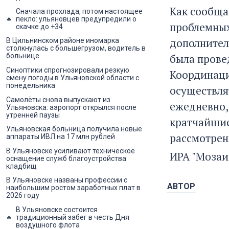
Как сообща
Сначала прохлада, потом настоящее
пекло: ульяновцев предупредили о
проблемных
скачке до +34
дополнител
В Цильнинском районе иномарка
столкнулась с большегрузом, водитель в
была прове
больнице
Синоптики спрогнозировали резкую
Координаци
смену погоды в Ульяновской области с
понедельника
осуществля
Самолёты снова выпускают из
ежедневно,
Ульяновска: аэропорт открылся после
утренней паузы
кратчайшие
Ульяновская больница получила новые
рассмотрен
аппараты ИВЛ на 17 млн рублей
В Ульяновске усиливают техническое
ИРА "Мозаи
оснащение служб благоустройства
кладбищ
В Ульяновске названы профессии с
АВТОР
наибольшим ростом заработных плат в
2026 году
В Ульяновске состоится
традиционный забег в честь Дня
воздушного флота