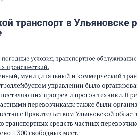
ти
кой транспорт в Ульяновске 
е
 погодные условия, транспортное обслуживание 
ых происшествий.
енный, муниципальный и коммерческий транс
троллейбусном управлении было организова
уществляющих прогрев и прогон техники. В р
Частными перевозчиками также были органи
местно с Правительством Ульяновской област
 транспортных средств частных перевозчико
ено 1 300 свободных мест.