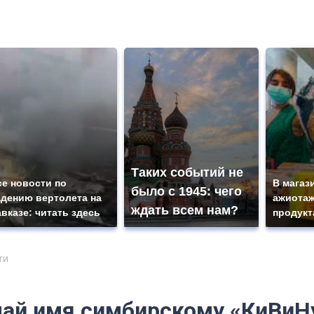
Таких событий не
се новости по
В магаз
было с 1945: чего
адению вертолета на
ажиотаж
ждать всем нам?
авказе: читать здесь
продукт
ти
ай имя симбирскому «КиВиН