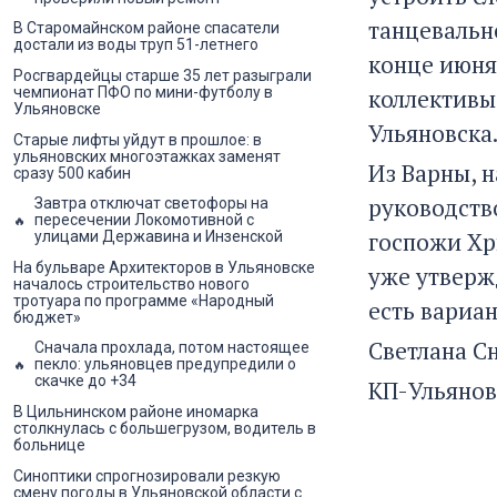
танцевально
В Старомайнском районе спасатели
достали из воды труп 51-летнего
конце июня
Росгвардейцы старше 35 лет разыграли
коллективы 
чемпионат ПФО по мини-футболу в
Ульяновске
Ульяновска.
Старые лифты уйдут в прошлое: в
ульяновских многоэтажках заменят
Из Варны, 
сразу 500 кабин
руководств
Завтра отключат светофоры на
пересечении Локомотивной с
госпожи Хр
улицами Державина и Инзенской
На бульваре Архитекторов в Ульяновске
уже утверж
началось строительство нового
тротуара по программе «Народный
есть вариан
бюджет»
Светлана С
Сначала прохлада, потом настоящее
пекло: ульяновцев предупредили о
скачке до +34
КП-Ульянов
В Цильнинском районе иномарка
столкнулась с большегрузом, водитель в
больнице
Синоптики спрогнозировали резкую
смену погоды в Ульяновской области с