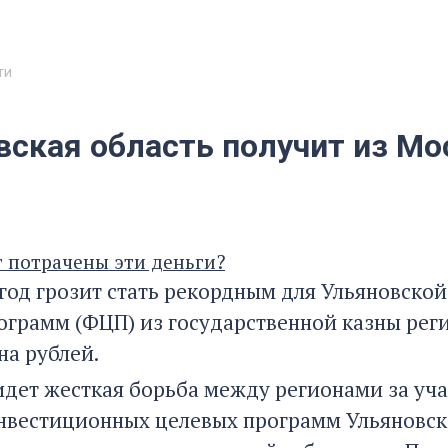
ти
вская область получит из М
т потрачены эти деньги?
од грозит стать рекордным для Ульяновской
ограмм (ФЦП) из государственной казны рег
на рублей.
идет жесткая борьба между регионами за уча
нвестиционных целевых программ Ульяновской