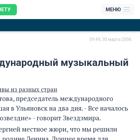
ЗЕТУ
МЕНЮ
09:49, 30 марта 2006
ждународный музыкальный
ивы из разных стран
стова, председатель международного
я в Ульяновск на два дня. - Все началось
озвездие» - говорит Звездэмира.
нергией местное жюри, что мы решили
 родине Ленина. Лучшее время для