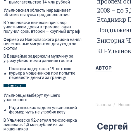
проблем ос
вымогательстве 14 млн рублей
2008 – до 3
Ульяновская область наращивает
объёмы выпуска продовольствия
Владимир П
В Ульяновске вынесли приговор
участникам драки в трамвае: один
Продолжени
получил срок, второй — крупный штраф
Виктория 
Фермер из Новоспасского района нанял
нелегальных мигрантов для ухода за
скотом
КП-Ульянов
В Вешкайме задержали мужчину за
угрозу убийством и ранение гостьи
АВТОР
Полиция задержала 19-летнюю
курьера мошенников при попытке
перевести деньги за границу
5 августа
Ульяновцы выберут лучшего
участкового
Главная
Новос
Ради высоких надоев ульяновский
фермер чуть не угробил козу
В Ульяновске 92‑летняя пенсионерка
Сергей
лишилась 1,3 млн рублей из‑за
мошенников