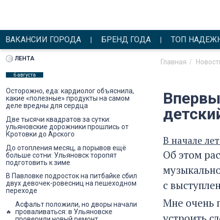
ВАКАНСИИ ГОРОДА
БРЕНД ГОДА
ТОП НАДЕЖ
ЛЕНТА
Главная
Новост
6 августа
Осторожно, еда: кардиолог объяснила,
Впервы
какие «полезные» продукты на самом
деле вредны для сердца
детски
Две тысячи квадратов за сутки:
ульяновские дорожники прошлись от
Кротовки до Арского
В начале ле
До отопления месяц, а порывов ещё
Об этом ра
больше сотни: Ульяновск торопят
подготовить к зиме
музыкальног
В Павловке подросток на питбайке сбил
с выступле
двух девочек-ровесниц на пешеходном
переходе
Мне очень 
Асфальт положили, но дворы начали
проваливаться: в Ульяновске
устроить с
проверили новый ремонт