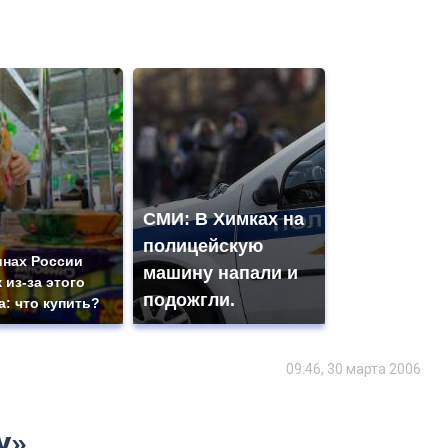
СМИ: В Химках на
полицейскую
инах России
машину напали и
 из-за этого
подожгли.
а: что купить?
09:46, 30 марта 2006
у»