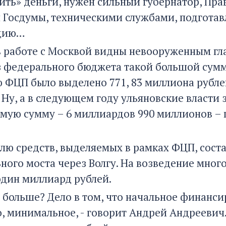
ить» деньги, нужен сильный губернатор, Прав
 Госдумы, техническими службами, подгот
цию…
 работе с Москвой видны невооруженным гла
з федерального бюджета такой большой суммы
 ФЦП было выделено 771, 83 миллиона рублей;
 Ну, а в следующем году ульяновские власти
мую сумму – 6 миллиардов 990 миллионов – 
лю средств, выделяемых в рамках ФЦП, соста
ного моста через Волгу. На возведение мно
один миллиард рублей.
е больше? Дело в том, что начальное финанси
о, минимальное, - говорит Андрей Андреевич.