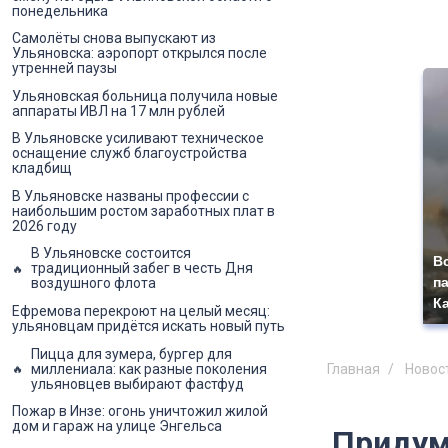
понедельника
Самолёты снова выпускают из
Ульяновска: аэропорт открылся после
утренней паузы
Ульяновская больница получила новые
аппараты ИВЛ на 17 млн рублей
В Ульяновске усиливают техническое
оснащение служб благоустройства
кладбищ
В Ульяновске названы профессии с
наибольшим ростом заработных плат в
2026 году
В Ульяновске состоится
В
традиционный забег в честь Дня
п
воздушного флота
К
Ефремова перекроют на целый месяц:
ульяновцам придётся искать новый путь
Пицца для зумера, бургер для
миллениала: как разные поколения
Главная
Новос
ульяновцев выбирают фастфуд
Пожар в Инзе: огонь уничтожил жилой
дом и гараж на улице Энгельса
Придум