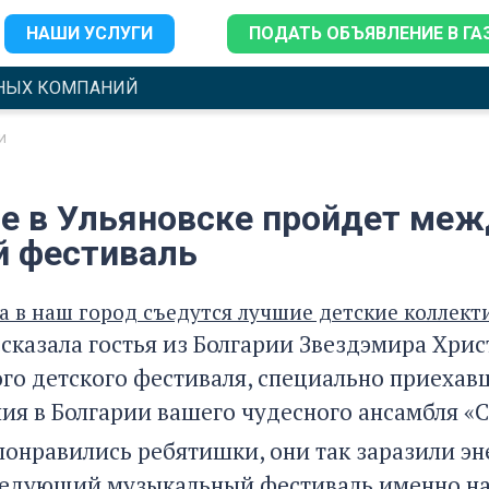
НАШИ УСЛУГИ
ПОДАТЬ ОБЪЯВЛЕНИЕ В ГА
НЫХ КОМПАНИЙ
и
е в Ульяновске пройдет ме
й фестиваль
та в наш город съедутся лучшие детские коллект
ссказала гостья из Болгарии Звездэмира Хри
о детского фестиваля, специально приехавша
ния в Болгарии вашего чудесного ансамбля «С
понравились ребятишки, они так заразили э
ледующий музыкальный фестиваль именно на