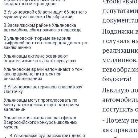
чтобы «выб
квадратных метров дорог
депутатами
В Ульяновской области ищут 66-летнего
мужчину из поселка Октябрьский
документа
В Засвияжском районе Ульяновска
Подвижки в
автомобиль сбил пожилого пешехода
В ульяновской тюрьме внедрили
получала и
цифровой рентген-сканер для досмотра
заключенных
реализацию
Ульяновцы активно осваивают
миллионов.
водительские чаты на «Госуслугах»
невообрази
Ульяновские врачи напоминают о том,
как правильно питаться при
бюджета!
онкозаболеваниях
В Ульяновске ветеринары спасли козу
Львиную до
Ласточку
автомобиль
Ульяновцы могут проголосовать по
месту нахождения: стартовал приём
поступить 
заявлений
Ульяновская школа вошла в финал
- Почему н
Всероссийского конкурса школьных
музеев
как правил
В Ульяновске суд рассмотрит дело о