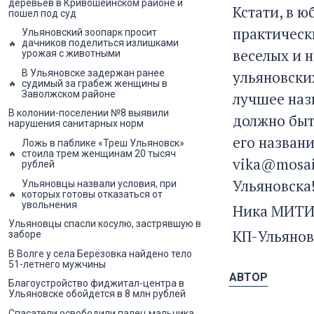
деревьев в Кривошеинском районе и
Кстати, в 
пошел под суд
практическ
Ульяновский зоопарк просит
дачников поделиться излишками
веселых и н
урожая с животными
ульяновски
В Ульяновске задержан ранее
судимый за грабеж женщины в
Заволжском районе
лучшее наз
В колонии-поселении №8 выявили
должно быт
нарушения санитарных норм
его названи
Ложь в паблике «Треш Ульяновск»
стоила трем женщинам 20 тысяч
vika@mosai
рублей
Ульяновска
Ульяновцы назвали условия, при
которых готовы отказаться от
увольнения
Ника МИТИ
Ульяновцы спасли косулю, застрявшую в
КП-Ульянов
заборе
В Волге у села Берёзовка найдено тело
51-летнего мужчины
АВТОР
Благоустройство фиджитал-центра в
Ульяновске обойдется в 8 млн рублей
Спасатели освободили палец мальчика