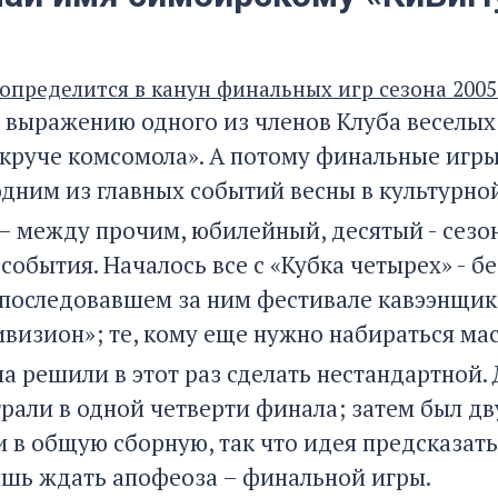
определится в канун финальных игр сезона 2005
 выражению одного из членов Клуба веселых 
круче комсомола». А потому финальные игры,
одним из главных событий весны в культурно
 между прочим, юбилейный, десятый - сезон
 события. Началось все с «Кубка четырех» - 
 последовавшем за ним фестивале кавээнщик
визион»; те, кому еще нужно набираться маст
на решили в этот раз сделать нестандартной.
грали в одной четверти финала; затем был 
 в общую сборную, так что идея предсказать
ишь ждать апофеоза – финальной игры.