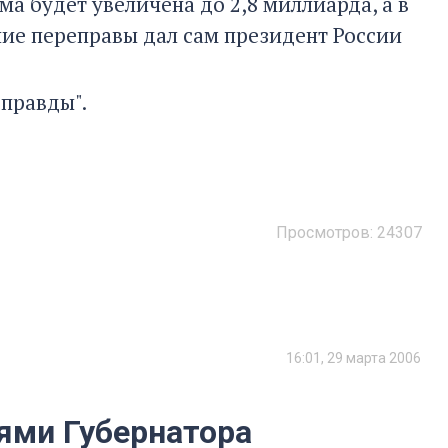
а будет увеличена до 2,8 миллиарда, а в
ение переправы дал сам президент России
правды".
Просмотров:
24307
16:01, 29 марта 2006
ями Губернатора