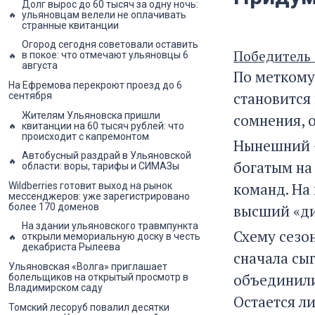
Долг вырос до 60 тысяч за одну ночь:
ульяновцам велели не оплачивать
странные квитанции
Огород сегодня советовали оставить
Победитель 
в покое: что отмечают ульяновцы 6
августа
По меткому
На Ефремова перекроют проезд до 6
становится 
сентября
Жителям Ульяновска пришли
сомнения, 
квитанции на 60 тысяч рублей: что
происходит с капремонтом
Нынешний –
Автобусный раздрай в Ульяновской
богатым на
области: воры, тарифы и СИМАЗы
команд. На
Wildberries готовит выход на рынок
мессенджеров: уже зарегистрировано
высший «ди
более 170 доменов
На здании ульяновского травмпункта
Схему сезо
открыли мемориальную доску в честь
декабриста Рылеева
сначала сы
Ульяновская «Волга» приглашает
объединили
болельщиков на открытый просмотр в
Владимирском саду
Остается л
Томский лесоруб повалил десятки