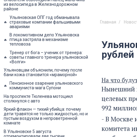
из велосипеда в Железнодорожном
районе
Ульяновская ОПГ год обманывала
страховые компании фальшивыми
Главная
Новос
авариями
В локомотивном депо Ульяновска
птица застряла в механизме
Ульяно
тепловоза
рублей
Тренер от бога – ученик от тренера:
советы главного тренера ульяновской
«Волги»
Ульяновцам объяснили, почему после
бани кожа становится «мраморной»
На что буду
Пенсионное озарение ульяновского
Нынешний г
коммуниста-мага Супони
На проспекте Тюленева мотоцикл
целевых пр
столкнулся с авто
992 миллио
Яркий флакон — тихий убийца: почему
дети травятся не только жидкостью, но и
- В Москве 
пустым воздухом в непроветренной
комнате
комитета и
В Ульяновске 5 августа
отремонтировали две тысячи