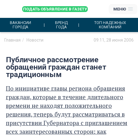
ПОДАТЬ ОБЪЯВЛЕНИЕ В ГАЗЕТУ
МЕНЮ
ВАКАНСИИ
БРЕНД
ТОП НАДЕЖНЫХ
ГОРОДА
ГОДА
КОМПАНИЙ
Главная
Новости
09:11, 28 июня 2006
Публичное рассмотрение
обращений граждан станет
традиционным
По инициативе главы региона обращения
граждан, которые в течение длительного
времени не находят положительного
решения, теперь будут рассматриваться в
присутствии Губернатора с приглашением
всех заинтересованных сторон: как