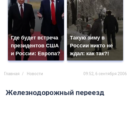
Где будет встреча
Такую зиму в
президентов США
России никто не
и России: Европа?
ждал: как так?!
Главная
Новости
09:52, 6 сентября 2006
Железнодорожный переезд
через Волгу закроют на четыре
дня
За это время строители заменят старый