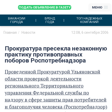
ПОДАТЬ ОБЪЯВЛЕНИЕ В ГАЗЕТУ
МЕНЮ
ВАКАНСИИ
БРЕНД
ТОП НАДЕЖНЫХ
ГОРОДА
ГОДА
КОМПАНИЙ
Главная
Новости
12:08, 6 сентября 2006
Прокуратура пресекла незаконную
практику противоправных
поборов Роспотребнадзора
Проведенной Прокуратурой Ульяновской
области проверкой деятельности
регионального Территориального
управления Федеральной службы по
надзору в сфере защиты прав потребителей
и благополучия человека (Роспотребнадзор)