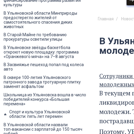
финансирование программы развития
культуры
В Ульяновской области Минприроды
предостерегло жителей от
Главная
Новос
самостоятельного спасения диких
животных
В Старой Майне по требованию
В Улья
прокуратуры осветили улицы
молоде
В Ульяновске звёзды баскетбола
откроют новую площадку: программа
«Оранжевого мяча» на 7–8 августа
В Засвияжье пешеход попал под колеса
авто
Сотрудники 
В сквере 100-летия Ульяновского
патронного завода тротуарную плитку
молодежных
заменят асфальтом
В текущем 
Школьница из Ульяновска вошла в число
победителей конкурса «Большая
ликвидиров
перемена»
молодежи. 
Спорт и культура Ульяновской
области: пять лет перемен
пострадавш
В Ульяновской области назвали
топ‑вакансии с зарплатой до 150 тысяч
Поэтому, У
рублей