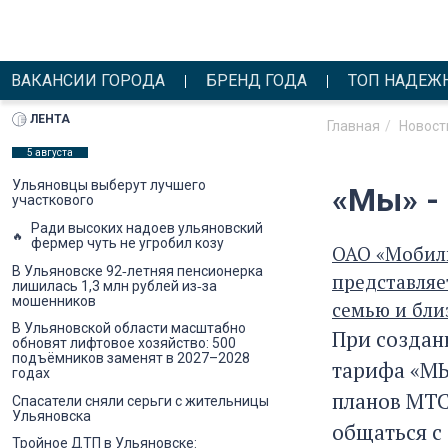
ВАКАНСИИ ГОРОДА
БРЕНД ГОДА
ТОП НАДЕЖ
ЛЕНТА
Главная
Новост
5 августа
Ульяновцы выберут лучшего
«Мы» -
участкового
Ради высоких надоев ульяновский
фермер чуть не угробил козу
ОАО «Мобиль
В Ульяновске 92‑летняя пенсионерка
представляе
лишилась 1,3 млн рублей из‑за
мошенников
семью и бли
В Ульяновской области масштабно
При создан
обновят лифтовое хозяйство: 500
подъёмников заменят в 2027–2028
тарифа «МЫ
годах
планов МТС
Спасатели сняли серьги с жительницы
Ульяновска
общаться с
Тройное ДТП в Ульяновске: