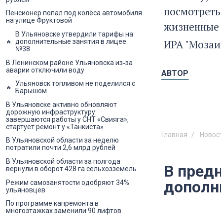
посмотреть,
Пенсионер попал под колёса автомобиля
на улице Фруктовой
жизненные 
В Ульяновске утвердили тарифы на
ИРА "Мозаи
дополнительные занятия в лицее
№38
В Ленинском районе Ульяновска из‑за
аварии отключили воду
АВТОР
Ульяновск топливом не поделился с
Барышом
В Ульяновске активно обновляют
дорожную инфраструктуру:
завершаются работы у СНТ «Свияга»,
стартует ремонт у «Танкиста»
Главная
Новос
В Ульяновской области за неделю
потратили почти 2,6 млрд рублей
В Ульяновской области за полгода
В пред
вернули в оборот 428 га сельхозземель
дополн
Режим самозанятости одобряют 34%
ульяновцев
По программе капремонта в
многоэтажках заменили 90 лифтов