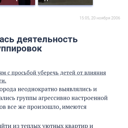
15:05, 20 ноября 2006
ась деятельность
уппировок
м с просьбой уберечь детей от влияния
ти.
орода неоднократно выявлялись и
ались группы агрессивно настроенной
ов все же произошло, имеются
ыйти из теплых уютных квартир и