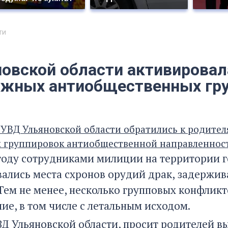
ти
новской области активировал
жных антиобщественных гр
УВД Ульяновской области обратились к родителя
 группировок антиобщественной направленнос
году сотрудниками милиции на территории г
ались места схронов орудий драк, задержив
Тем не менее, несколько групповых конфликт
ие, в том числе с летальным исходом.
ВД Ульяновской области, просит родителей в