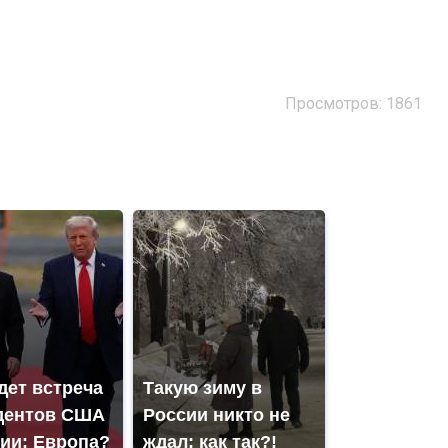
Просмотров: 1861
дет встреча
Такую зиму в
дентов США
России никто не
сии: Европа?
ждал: как так?!