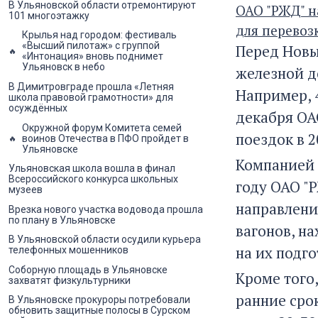
В Ульяновской области отремонтируют
ОАО "РЖД" н
101 многоэтажку
для перевоз
Крылья над городом: фестиваль
«Высший пилотаж» с группой
Перед Новы
«Интонация» вновь поднимет
Ульяновск в небо
железной д
В Димитровграде прошла «Летняя
Например, 4
школа правовой грамотности» для
осуждённых
декабря ОА
Окружной форум Комитета семей
поездок в 
воинов Отечества в ПФО пройдет в
Ульяновске
Компанией 
Ульяновская школа вошла в финал
Всероссийского конкурса школьных
году ОАО "
музеев
направления
Врезка нового участка водовода прошла
по плану в Ульяновске
вагонов, на
В Ульяновской области осудили курьера
на их подг
телефонных мошенников
Соборную площадь в Ульяновске
Кроме того
захватят физкультурники
ранние срок
В Ульяновске прокуроры потребовали
обновить защитные полосы в Сурском