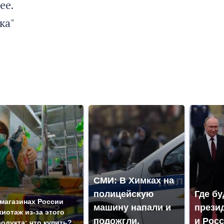
ее.
ка"
СМИ: В Химках на
полицейскую
Где бу
 магазинах России
машину напали и
прези
жиотаж из-за этого
подожгли.
и Рос
родукта: что купить?