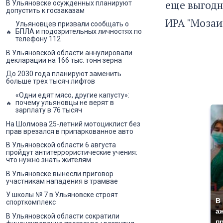
еще выгодн
В Ульяновске осужденных планируют
допустить к госзаказам
ИРА "Мозаи
Ульяновцев призвали сообщать о
БПЛА и подозрительных личностях по
телефону 112
В Ульяновской области аннулировали
декларации на 166 тыс. тонн зерна
До 2030 года планируют заменить
больше трех тысяч лифтов
«Одни едят мясо, другие капусту»:
почему ульяновцы не верят в
зарплату в 76 тысяч
На Шолмова 25-летний мотоциклист без
прав врезался в припаркованное авто
В Ульяновской области 6 августа
пройдут антитеррористические учения:
что нужно знать жителям
В Ульяновске вынесли приговор
участникам нападения в трамвае
У школы № 7 в Ульяновске строят
В
спорткомплекс
а
В Ульяновской области сократили
п