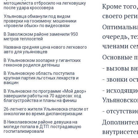
мотоциклиста отбросило на легковушку
Кроме того
после удара кроссовера
своего реги
Ульяновца обманули под видом
проверки на госизмену: мошенники
Оптимальна
«провели обыск» по видеосвязи
В Заволжском районе заменили 950
очередь, т
метров теплосетей
членами се
Названа средняя цена нового легкового
авто для ульяновцев
Основные п
В Ульяновском зоопарке у гигантских
гекконов родился детёныш
- вызовы вн
В Ульяновскую область поступила
- звонки ос
крупная партия льготных лекарств и
вакцин
- исходящи
В Ульяновске по программе «Мой двор»
завершили работы на 70 адресах: ход
Ульяновской
благоустройства и планы на финиш
26-летнего жителя Ульяновска спасли от
- отсутстви
онкологии во время диспансеризации
Дополнител
В Николаевском районе девушка на
мопеде попала в ДТП: пострадавшую
внутрисете
госпитализировали