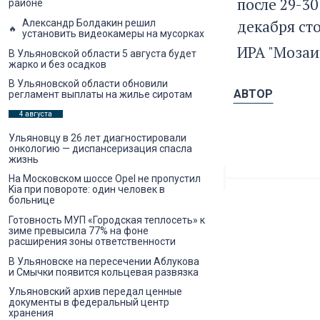
после 29-30
районе
декабря ст
Александр Болдакин решил
установить видеокамеры на мусорках
ИРА "Мозаи
В Ульяновской области 5 августа будет
жарко и без осадков
В Ульяновской области обновили
АВТОР
регламент выплаты на жилье сиротам
4 августа
Ульяновцу в 26 лет диагностировали
онкологию — диспансеризация спасла
жизнь
На Московском шоссе Opel не пропустил
Kia при повороте: один человек в
больнице
Готовность МУП «Городская теплосеть» к
зиме превысила 77% на фоне
расширения зоны ответственности
В Ульяновске на пересечении Аблукова
и Смычки появится кольцевая развязка
Ульяновский архив передал ценные
документы в федеральный центр
хранения