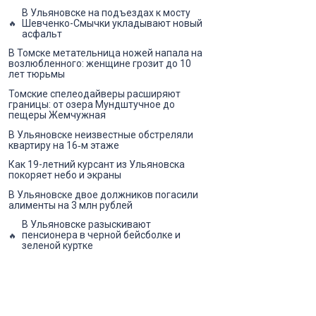
В Ульяновске на подъездах к мосту
Шевченко-Смычки укладывают новый
асфальт
В Томске метательница ножей напала на
возлюбленного: женщине грозит до 10
лет тюрьмы
Томские спелеодайверы расширяют
границы: от озера Мундштучное до
пещеры Жемчужная
В Ульяновске неизвестные обстреляли
квартиру на 16‑м этаже
Как 19-летний курсант из Ульяновска
покоряет небо и экраны
В Ульяновске двое должников погасили
алименты на 3 млн рублей
В Ульяновске разыскивают
пенсионера в черной бейсболке и
зеленой куртке
Ульяновская область оказалась на 33
месте по качеству дорог
В Ульяновске усилят контроль за
контейнерными площадками: в