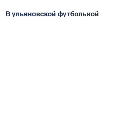
В ульяновской футбольной
команде поредели ряды
форвардов
За 10 дней до первого в 2014-м году
матча в чемпионате России «Волга»
решила расстаться с двумя игроками
атаки.