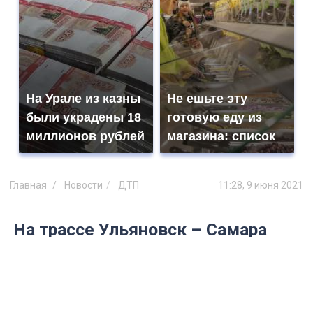
На Урале из казны
Не ешьте эту
были украдены 18
готовую еду из
миллионов рублей
магазина: список
Главная
Новости
ДТП
11:28, 9 июня 2021
На трассе Ульяновск – Самара
произошла авария со смертями
Водитель легковушки протаранил
дорожную технику.