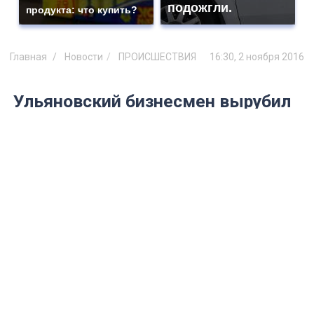
подожгли.
продукта: что купить?
Главная
Новости
ПРОИСШЕСТВИЯ
16:30, 2 ноября 2016
Ульяновский бизнесмен вырубил
деревья в парке «Винновская
роща» на 24 млн рублей
Всего по указанию предпринимателя
было спилено 84 растения.