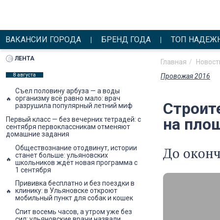
ВАКАНСИИ ГОРОДА
БРЕНД ГОДА
ТОП НАДЕЖ
ЛЕНТА
Главная
Новост
8 августа
Провожая 2016
Съел половину арбуза — а воды
организму всё равно мало: врач
Строит
разрушила популярный летний миф
на пло
Первый класс — без вечерних тетрадей: с
сентября первоклассникам отменяют
домашние задания
Обществознание отодвинут, истории
До оконч
станет больше: ульяновских
школьников ждёт новая программа с
1 сентября
Прививка бесплатно и без поездки в
клинику: в Ульяновске откроют
мобильный пункт для собак и кошек
Спит восемь часов, а утром уже без
сил: ульяновские врачи назвали