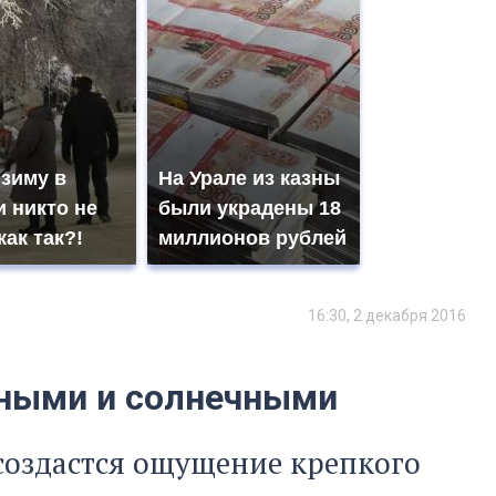
 зиму в
На Урале из казны
 никто не
были украдены 18
как так?!
миллионов рублей
16:30, 2 декабря 2016
жными и солнечными
 создастся ощущение крепкого