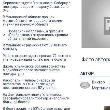
Кириленко ждут в Ульяновске: Соборную
площадь превратят в арену баскетбола
3×3
В Ульяновской области прошли
масштабные антитеррористические
учения на военном объекте
Проверили не глазами, а грузом: в
«Прибрежном» аттракционы прошли
обязательный техосмотр
В Ульяновске разыскивают 37-летнего
мужчину
Ушёл в старые сады и пропал: 79-летнего
Фото автор
ульяновца нашли ночью возле болота
Школу Ульяновска обязали оснастить
медкабинет после вмешательства
АВТОР
прокуратуры
Раскопали — теперь очередь за
Виктор
асфальтом: в Ульяновске ждут
Мартыно
восстановления ещё 82 участка
На Центральном пляже Ульяновска
заасфальтировали тротуар и наполнили
большой бассейн
В Волгу придёт на 53% больше воды: для