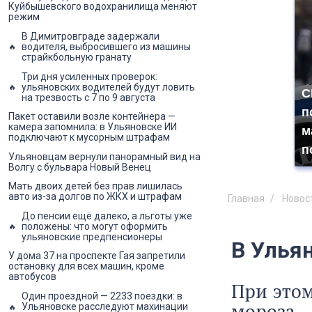
Куйбышевского водохранилища меняют
режим
В Димитровграде задержали
водителя, выбросившего из машины
страйкбольную гранату
Три дня усиленных проверок:
ульяновских водителей будут ловить
С
на трезвость с 7 по 9 августа
п
Пакет оставили возле контейнера —
камера запомнила: в Ульяновске ИИ
м
подключают к мусорным штрафам
п
Ульяновцам вернули панорамный вид на
Волгу с бульвара Новый Венец
Мать двоих детей без прав лишилась
авто из-за долгов по ЖКХ и штрафам
Главная
Новос
До пенсии ещё далеко, а льготы уже
положены: что могут оформить
ульяновские предпенсионеры
В Улья
У дома 37 на проспекте Гая запретили
остановку для всех машин, кроме
автобусов
При этом
Один проездной — 2233 поездки: в
мороза.
Ульяновске расследуют махинации