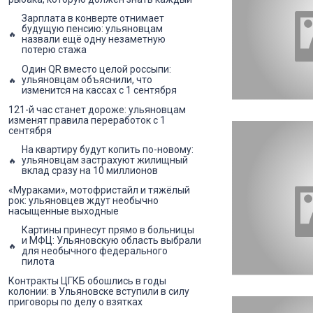
Зарплата в конверте отнимает
будущую пенсию: ульяновцам
назвали ещё одну незаметную
потерю стажа
Один QR вместо целой россыпи:
ульяновцам объяснили, что
изменится на кассах с 1 сентября
121-й час станет дороже: ульяновцам
изменят правила переработок с 1
сентября
На квартиру будут копить по-новому:
ульяновцам застрахуют жилищный
вклад сразу на 10 миллионов
«Мураками», мотофристайл и тяжёлый
рок: ульяновцев ждут необычно
насыщенные выходные
Картины принесут прямо в больницы
и МФЦ: Ульяновскую область выбрали
для необычного федерального
пилота
Контракты ЦГКБ обошлись в годы
колонии: в Ульяновске вступили в силу
приговоры по делу о взятках