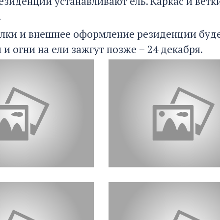
езиденции устанавливают ель. Каркас и ветк
.
елки и внешнее оформление резиденции будет
и огни на ели зажгут позже – 24 декабря.