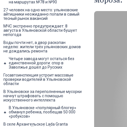
на маршрутах №78 и №90
27 человек на одно место: ульяновские
айтишники неожиданно попали в самый
тесный рынок вакансий
МЧС экстренно предупреждает: 8
августа в Ульяновской области бушует
непогода
Воды почти нет, а двор раскопан
неделю: жители трёх ульяновских домов
не дождались ремонта
Четыре завода могут остаться без
единственной дороги: спор в
Заволжье дошёл до Русских
Госавтоинспекция устроит массовые
проверки водителей в Ульяновской
области
В Ульяновске за переполненные мусорки
начнут штрафовать с помощью
искусственного интеллекта
В Ульяновске «популярный блогер»
обманул ребенка, пообещав 50 000
«робуксов»
В селе Архангельское Lada Granta