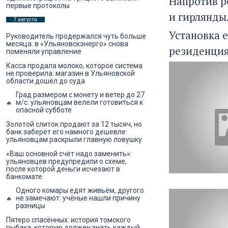
Напротив р
первые протоколы
и гирлянды
7 августа
Установка 
Руководитель продержался чуть больше
месяца: в «Ульяновскэнерго» снова
резиденция 
поменяли управление
Касса продала молоко, которое система
не проверила: магазин в Ульяновской
области дошёл до суда
Град размером с монету и ветер до 27
м/с: ульяновцам велели готовиться к
опасной субботе
Золотой слиток продают за 12 тысяч, но
банк заберёт его намного дешевле:
ульяновцам раскрыли главную ловушку
«Ваш основной счёт надо заменить»:
ульяновцев предупредили о схеме,
после которой деньги исчезают в
банкомате
Одного комары едят живьём, другого
не замечают: учёные нашли причину
разницы
Пятеро спасённых: история томского
рыбака, которую должен знать каждый