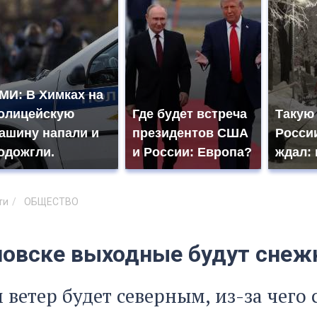
МИ: В Химках на
олицейскую
Где будет встреча
Такую
ашину напали и
президентов США
России
одожгли.
и России: Европа?
ждал: 
ти
ОБЩЕСТВО
новске выходные будут сне
 ветер будет северным, из-за чего