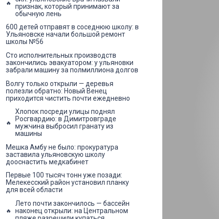
признак, который принимают за
обычную лень
600 детей отправят в соседнюю школу: в
Ульяновске начали большой ремонт
школы №56
Сто исполнительных производств
закончились эвакуатором: у ульяновки
забрали машину за полмиллиона долгов
Волгу только открыли — деревья
полезли обратно: Новый Венец
приходится чистить почти ежедневно
Хлопок посреди улицы поднял
Росгвардию: в Димитровграде
мужчина выбросил гранату из
машины
Мешка Амбу не было: прокуратура
заставила ульяновскую школу
дооснастить медкабинет
Первые 100 тысяч тонн уже позади:
Мелекесский район установил планку
для всей области
Лето почти закончилось — бассейн
наконец открыли: на Центральном
пляже разрешили купаться