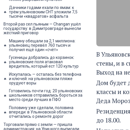
Дачники годами ехали по ямам: к
трём ульяновским СНТ уложили 7,5
тысячи «квадратов» асфальта
Второй раз сел пьяным — Changan ушёл
государству: в Димитровграде вынесли
жёсткий приговор
Машину обещали за 2,1 миллиона:
ульяновец перевёл 760 тысяч и
получил ещё один «счёт»
В Ульяновс
Гусеницы добрались до корзинок:
стены, и в
ульяновские поля атаковал
вредитель, который ест 120 культур
Выход на н
Искупалась — осталась без телефона
и ключей: на ульяновском пляже
Дом будет 
орудуют воры
классы и к
Готовились почти год: 20 ульяновских
школьников отправились бороться за
Деда Мороза
место среди лучших в ПФО
Половину уже сделали, половина
Резиденция 
впереди: в Ульяновской области
отчитались о ремонте дорог
до 18.00.
Торговали прямо с земли — пришла
администрация: на Урицкого выписали