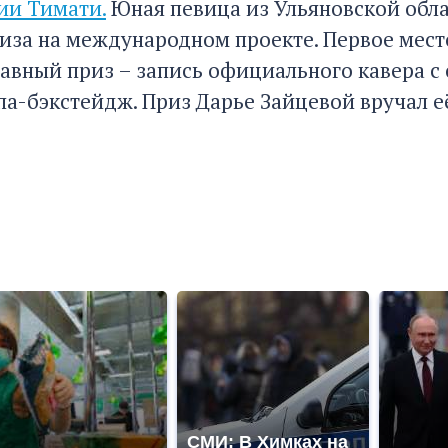
дии Тимати.
Юная певица из Ульяновской обла
риза на международном проекте. Первое мест
лавный приз – запись официального кавера с 
па-бэкстейдж. Приз Дарье Зайцевой вручал е
СМИ: В Химках на