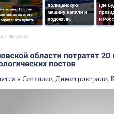
полицейскую
Где бу
 магазинах России
машину напали и
прези
жиотаж из-за этого
подожгли.
и Рос
родукта: что купить?
ти
ОБЩЕСТВО
овской области потратят 20 
ологических постов
ятся в Сенгилее, Димитровграде, 