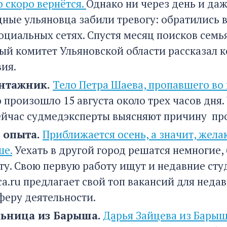
о скоро вернётся.
Однако ни через день и да
дные ульяновца забили тревогу: обратились 
социальных сетях. Спустя месяц поисков семь
ый комитет Ульяновской области рассказал к
ия.
нтажник.
Тело Петра Шаева, пропавшего во 
 произошло 15 августа около трех часов дня
ейчас судмедэксперты выясняют причину п
з опыта.
Приближается осень, а значит, жел
ше.
Уехать в другой город решатся немногие, 
ту. Свою первую работу ищут и недавние сту
ca.ru предлагает свой топ вакансий для недав
феру деятельности.
ьница из Барыша.
Дарья Зайцева из Барыш