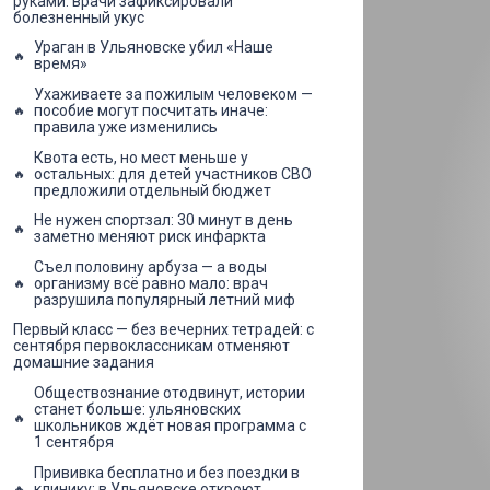
руками: врачи зафиксировали
болезненный укус
Ураган в Ульяновске убил «Наше
время»
Ухаживаете за пожилым человеком —
пособие могут посчитать иначе:
правила уже изменились
Квота есть, но мест меньше у
остальных: для детей участников СВО
предложили отдельный бюджет
Не нужен спортзал: 30 минут в день
заметно меняют риск инфаркта
Съел половину арбуза — а воды
организму всё равно мало: врач
разрушила популярный летний миф
Первый класс — без вечерних тетрадей: с
сентября первоклассникам отменяют
домашние задания
Обществознание отодвинут, истории
станет больше: ульяновских
школьников ждёт новая программа с
1 сентября
Прививка бесплатно и без поездки в
клинику: в Ульяновске откроют