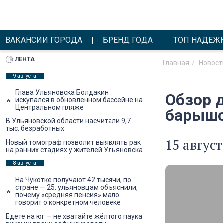
ВАКАНСИИ ГОРОДА
БРЕНД ГОДА
ТОП НАДЕЖ
ЛЕНТА
Главная
Новост
9 августа
Глава Ульяновска Болдакин
Обзор 
искупался в обновлённом бассейне на
Центральном пляже
барышс
В Ульяновской области насчитали 9,7
тыс. безработных
15 авгус
Новый томограф позволит выявлять рак
на ранних стадиях у жителей Ульяновска
8 августа
На Чукотке получают 42 тысячи, по
стране — 25: ульяновцам объяснили,
почему «средняя пенсия» мало
говорит о конкретном человеке
Едете на юг — не хватайте жёлтого паука