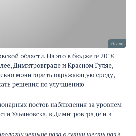
vk.com
вской области. На это в бюджете 2018
илее, Димитровграде и Красном Гуляе,
дневно мониторить окружающую среду,
мать решения по улучшению
ионарных постов наблюдения за уровнем
сти Ульяновска, в Димитровграде и в
ологии четыре раза в сутки шесть раз в