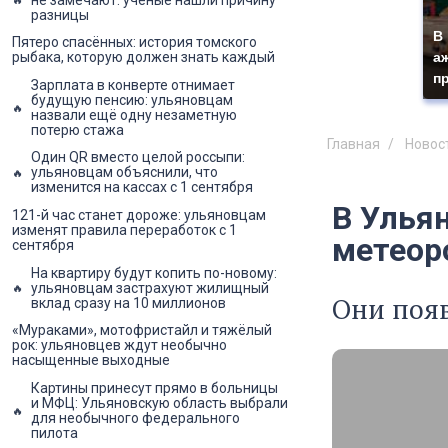
разницы
В
Пятеро спасённых: история томского
а
рыбака, которую должен знать каждый
п
Зарплата в конверте отнимает
будущую пенсию: ульяновцам
назвали ещё одну незаметную
потерю стажа
Главная
Новос
Один QR вместо целой россыпи:
ульяновцам объяснили, что
изменится на кассах с 1 сентября
В Ульян
121-й час станет дороже: ульяновцам
изменят правила переработок с 1
метеор
сентября
На квартиру будут копить по-новому:
ульяновцам застрахуют жилищный
Они появ
вклад сразу на 10 миллионов
«Мураками», мотофристайл и тяжёлый
рок: ульяновцев ждут необычно
насыщенные выходные
Картины принесут прямо в больницы
и МФЦ: Ульяновскую область выбрали
для необычного федерального
пилота