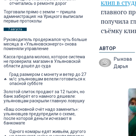
клип в сту
отчитались о ремонте дорог
главного п
Торговали прямо с земли — пришла
администрация: на Урицкого выписали
получила г
первые протоколы
съёмку кли
7 августа
Руководитель продержался чуть больше
месяца: в «Ульяновскэнерго» снова
АВТОР
поменяли управление
Касса продала молоко, которое система
Рыкова
не проверила: магазин в Ульяновской
Дарья
области дошёл до суда
Град размером с монету и ветер до 27
м/с: ульяновцам велели готовиться к
опасной субботе
Золотой слиток продают за 12 тысяч, но
банк заберёт его намного дешевле:
ульяновцам раскрыли главную ловушку
«Ваш основной счёт надо заменить»:
ульяновцев предупредили о схеме,
после которой деньги исчезают в
банкомате
Одного комары едят живьём, другого
не замечают: учёные нашли причину