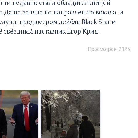
сти недавно стала обладательницей
о Даша заняла по направлению вокала и
саунд-продюсером лейбла Black Star и
ё звёздный наставник Егор Крид.
Просмотров: 2125