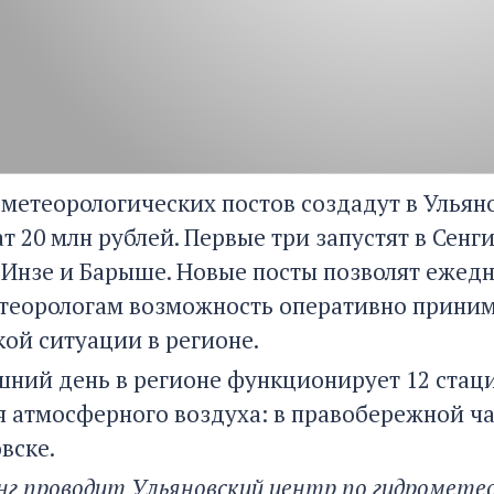
 метеорологических постов создадут в Ульяно
т 20 млн рублей. Первые три запустят в Сенг
в Инзе и Барыше. Новые посты позволят еже
етеорологам возможность оперативно прини
кой ситуации в регионе.
шний день в регионе функционирует 12 стац
я атмосферного воздуха: в правобережной ча
вске.
г проводит Ульяновский центр по гидрометеор