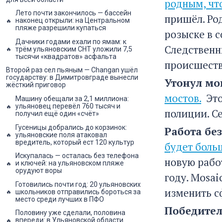
родным, чт
Лето почти закончилось — бассейн
пришёл. Ро
наконец открыли: на Центральном
пляже разрешили купаться
розыске в 
Дачники годами ехали по ямам: к
Следственн
трём ульяновским СНТ уложили 7,5
тысячи «квадратов» асфальта
происшеств
Второй раз сел пьяным — Changan ушёл
государству: в Димитровграде вынесли
Утонул мо
жёсткий приговор
мостов.
Это
Машину обещали за 2,1 миллиона:
ульяновец перевёл 760 тысяч и
полиции. С
получил ещё один «счёт»
Гусеницы добрались до корзинок:
Работа бе
ульяновские поля атаковал
вредитель, который ест 120 культур
будет боль
Искупалась — осталась без телефона
новую рабо
и ключей: на ульяновском пляже
орудуют воры
году. Mosai
Готовились почти год: 20 ульяновских
изменить с
школьников отправились бороться за
место среди лучших в ПФО
Победител
Половину уже сделали, половина
впереди: в Ульяновской области