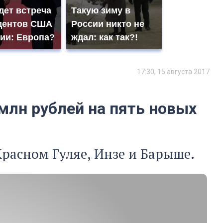
дет встреча
Такую зиму в
дентов США
России никто не
сии: Европа?
ждал: как так?!
17:30, 15 августа 2017
млн рублей на пять новых
Красном Гуляе, Инзе и Барыше.