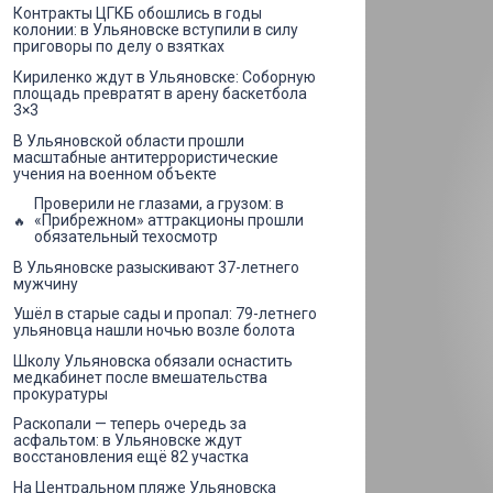
Контракты ЦГКБ обошлись в годы
колонии: в Ульяновске вступили в силу
приговоры по делу о взятках
Кириленко ждут в Ульяновске: Соборную
площадь превратят в арену баскетбола
3×3
В Ульяновской области прошли
масштабные антитеррористические
учения на военном объекте
Проверили не глазами, а грузом: в
«Прибрежном» аттракционы прошли
обязательный техосмотр
В Ульяновске разыскивают 37-летнего
мужчину
Ушёл в старые сады и пропал: 79-летнего
ульяновца нашли ночью возле болота
Школу Ульяновска обязали оснастить
медкабинет после вмешательства
прокуратуры
Раскопали — теперь очередь за
асфальтом: в Ульяновске ждут
восстановления ещё 82 участка
На Центральном пляже Ульяновска