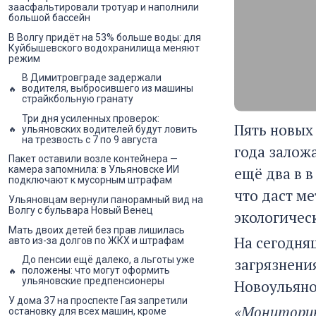
заасфальтировали тротуар и наполнили
большой бассейн
В Волгу придёт на 53% больше воды: для
Куйбышевского водохранилища меняют
режим
В Димитровграде задержали
водителя, выбросившего из машины
страйкбольную гранату
Три дня усиленных проверок:
Пять новых
ульяновских водителей будут ловить
на трезвость с 7 по 9 августа
года заложа
Пакет оставили возле контейнера —
ещё два в 
камера запомнила: в Ульяновске ИИ
подключают к мусорным штрафам
что даст м
Ульяновцам вернули панорамный вид на
Волгу с бульвара Новый Венец
экологичес
Мать двоих детей без прав лишилась
На сегодня
авто из-за долгов по ЖКХ и штрафам
До пенсии ещё далеко, а льготы уже
загрязнени
положены: что могут оформить
ульяновские предпенсионеры
Новоульяно
У дома 37 на проспекте Гая запретили
«Мониторин
остановку для всех машин, кроме