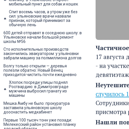
мобильный пункт для собак и кошек
Спит восемь часов, а утром уже без
сил: ульяновские врачи назвали
признак, который принимают за
обычную лень
600 детей отправят в соседнюю школу: в
Ульяновске начали большой ремонт
школы №56
Частичное
Сто исполнительных производств
закончились эвакуатором: у ульяновки
17 августа 
забрали машину за полмиллиона долгов
- на участ
Волгу только открыли — деревья
полезли обратно: Новый Венец
девятиэтаж
приходится чистить почти ежедневно
Хлопок посреди улицы поднял
Неутешите
Росгвардию: в Димитровграде
мужчина выбросил гранату из
случилось 
машины
Сотрудники
Мешка Амбу не было: прокуратура
заставила ульяновскую школу
присмотра 
дооснастить медкабинет
Первые 100 тысяч тонн уже позади:
Нашли пов
Мелекесский район установил планку
для всей области