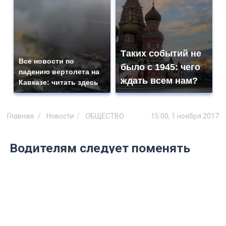
Таких событий не
Все новости по
было с 1945: чего
падению вертолета на
ждать всем нам?
Кавказе: читать здесь
Главная
Новости
ОБЩЕСТВО
15:00, 1 ноября 2017
Водителям следует поменять
резину: в Ульяновской области
прогнозируется сильная
гололедица
Похолодание придёт в регион уже
вечером 1 ноября.