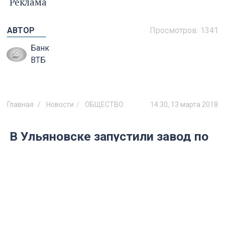
Реклама
АВТОР
Просмотров:
1341
Банк
ВТБ
Главная
Новости
ОБЩЕСТВО
14:30, 13 марта 2018
В Ульяновске запустили завод по
производству чугунного литья,
который снизит зависимость от
импорта
Инвестиции в предприятие составили
порядка 400 млн рублей.