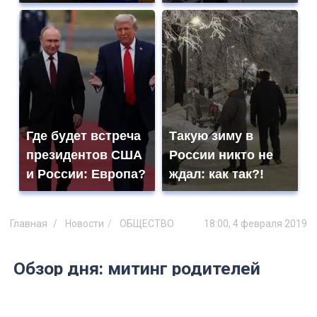
Где будет встреча
Такую зиму в
президентов США
России никто не
и России: Европа?
ждал: как так?!
Главная
Новости
ОБЩЕСТВО
18:00, 4 февраля 2019
Обзор дня: митинг родителей
заболевших суворовцев,
кадровые перестановки в