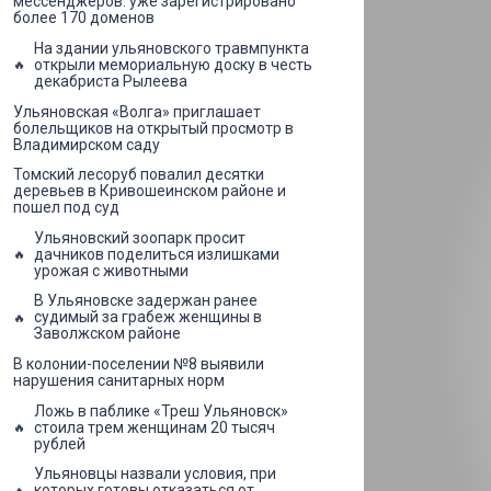
мессенджеров: уже зарегистрировано
более 170 доменов
На здании ульяновского травмпункта
открыли мемориальную доску в честь
декабриста Рылеева
Ульяновская «Волга» приглашает
болельщиков на открытый просмотр в
Владимирском саду
Томский лесоруб повалил десятки
деревьев в Кривошеинском районе и
пошел под суд
Ульяновский зоопарк просит
дачников поделиться излишками
урожая с животными
В Ульяновске задержан ранее
судимый за грабеж женщины в
Заволжском районе
В колонии-поселении №8 выявили
нарушения санитарных норм
Ложь в паблике «Треш Ульяновск»
стоила трем женщинам 20 тысяч
рублей
Ульяновцы назвали условия, при
которых готовы отказаться от