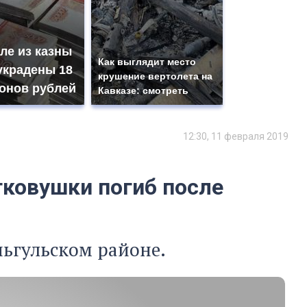
ле из казны
Как выглядит место
украдены 18
крушение вертолета на
онов рублей
Кавказе: смотреть
12:30, 11 февраля 2019
гковушки погиб после
ньгульском районе.