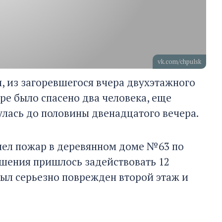
vk.com/chpulsk
 из загоревшегося вчера двухэтажного
ре было спасено два человека, еще
улась до половины двенадцатого вечера.
шел пожар в деревянном доме №63 по
тушения пришлось задействовать 12
был серьезно поврежден второй этаж и