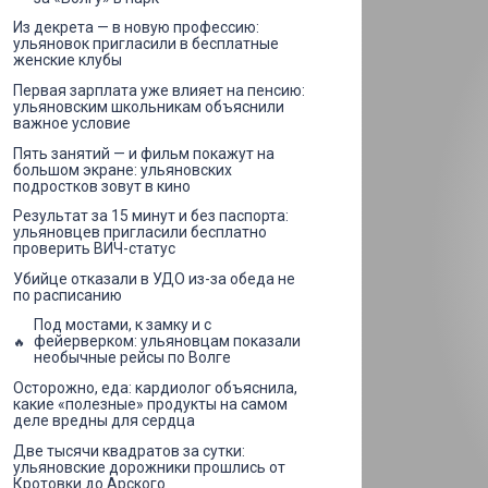
Из декрета — в новую профессию:
ульяновок пригласили в бесплатные
женские клубы
Первая зарплата уже влияет на пенсию:
ульяновским школьникам объяснили
важное условие
Пять занятий — и фильм покажут на
большом экране: ульяновских
подростков зовут в кино
Результат за 15 минут и без паспорта:
ульяновцев пригласили бесплатно
проверить ВИЧ-статус
Убийце отказали в УДО из-за обеда не
по расписанию
Под мостами, к замку и с
фейерверком: ульяновцам показали
необычные рейсы по Волге
Осторожно, еда: кардиолог объяснила,
какие «полезные» продукты на самом
деле вредны для сердца
Две тысячи квадратов за сутки:
ульяновские дорожники прошлись от
Кротовки до Арского