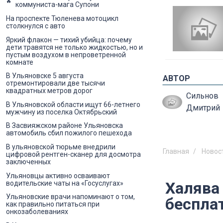
коммуниста-мага Супони
На проспекте Тюленева мотоцикл
столкнулся с авто
Яркий флакон — тихий убийца: почему
дети травятся не только жидкостью, но и
пустым воздухом в непроветренной
комнате
В Ульяновске 5 августа
АВТОР
отремонтировали две тысячи
квадратных метров дорог
Сильнов
В Ульяновской области ищут 66-летнего
Дмитрий
мужчину из поселка Октябрьский
В Засвияжском районе Ульяновска
автомобиль сбил пожилого пешехода
В ульяновской тюрьме внедрили
Главная
Новос
цифровой рентген-сканер для досмотра
заключенных
Ульяновцы активно осваивают
Халява
водительские чаты на «Госуслугах»
Ульяновские врачи напоминают о том,
беспла
как правильно питаться при
онкозаболеваниях