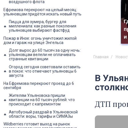
воздушного флота
Ефремова перекроют на целый месяц:
ульяновцам придётся искать новый путь
Г
Пицца для зумера, бургер для
миллениала: как разные поколения
п
ульяновцев выбирают фастфуд
и
Пожар в Инзе: огонь уничтожил жилой
дом и гараж на улице Энгельса
Долг вырос до 60 тысяч за одну ночь:
ульяновцам велели не оплачивать
Главная
Новос
странные квитанции
Огород сегодня советовали оставить
в покое: что отмечают ульяновцы 6
В Улья
августа
На Ефремова перекроют проезд до 6
столкн
сентября
Жителям Ульяновска пришли
квитанции на 60 тысяч рублей: что
ДТП прои
происходит с капремонтом
Автобусный раздрай в Ульяновской
области: воры, тарифы и СИМАЗы
Wildberries готовит выход на рынок