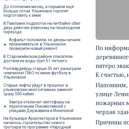
До отопления месяц, а порывов ещё
больше сотни: Ульяновск торопят
подготовить к зиме
В Павловке подросток на питбайке сбил
двух девочек-ровесниц на пешеходном
переходе
Асфальт положили, но дворы начали
проваливаться: в Ульяновске
По информа
проверили новый ремонт
деревянног
В Старомайнском районе спасатели
достали из воды труп 51-летнего
пятеро эва
Росгвардейцы старше 35 лет разыграли
К счастью, 
чемпионат ПФО по мини-футболу в
Ульяновске
Напомним, 
Старые лифты уйдут в прошлое: в
ульяновских многоэтажках заменят
улице Лени
сразу 500 кабин
пожарных м
Завтра отключат светофоры на
пересечении Локомотивной с
чердак зда
улицами Державина и Инзенской
На бульваре Архитекторов в Ульяновске
Причины по
началось строительство нового
тротуара по программе «Народный