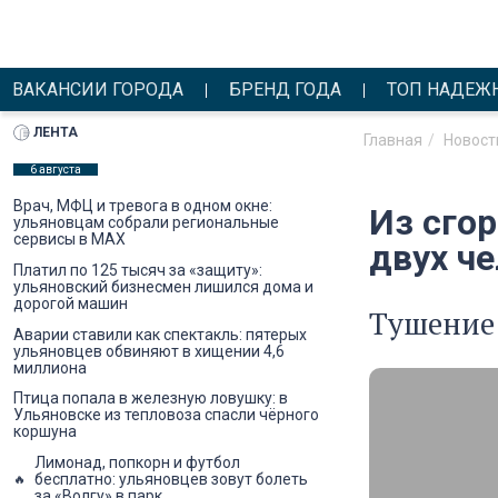
ВАКАНСИИ ГОРОДА
БРЕНД ГОДА
ТОП НАДЕЖ
ЛЕНТА
Главная
Новост
6 августа
Врач, МФЦ и тревога в одном окне:
Из сго
ульяновцам собрали региональные
сервисы в MAX
двух ч
Платил по 125 тысяч за «защиту»:
ульяновский бизнесмен лишился дома и
дорогой машин
Тушение 
Аварии ставили как спектакль: пятерых
ульяновцев обвиняют в хищении 4,6
миллиона
Птица попала в железную ловушку: в
Ульяновске из тепловоза спасли чёрного
коршуна
Лимонад, попкорн и футбол
бесплатно: ульяновцев зовут болеть
за «Волгу» в парк