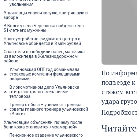
увольнения
Ульяновцы спасли косулю, застрявшую в
заборе
В Волге у села Берёзовка найдено тело
51-летнего мужчины
Благоустройство фиджитал-центра в
Ульяновске обойдется в 8 млн рублей
Спасатели освободили палец мальчика
из велосипеда в Железнодорожном
районе
Ульяновская ОПГ год обманывала
По информа
страховые компании фальшивыми
авариями
подъезде к
В локомотивном депо Ульяновска
стажем всег
птица застряла в механизме
тепловоза
удара грузо
Тренер от бога – ученик от тренера:
советы главного тренера ульяновской
Подробност
«Волги»
Ульяновцам объяснили, почему после
Читайте
бани кожа становится «мраморной»
Пенсионное озарение ульяновского