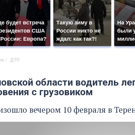
де будет встреча
Такую зиму в
На Ура
резидентов США
России никто не
были 
 России: Европа?
ждал: как так?!
милли
ти
ДТП
новской области водитель ле
овения с грузовиком
зошло вечером 10 февраля в Тере