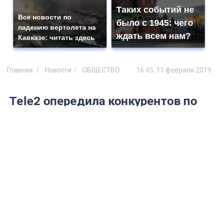
Таких событий не
Все новости по
было с 1945: чего
падению вертолета на
ждать всем нам?
Кавказе: читать здесь
Главная
Новости
ОБЩЕСТВО
16:45, 11 февраля 2019
Tele2 опередила конкурентов по
темпам строительства LTE-сетей
Tele2 второй год подряд лидирует по
динамике строительства
инфраструктуры LTE. По данным
Роскомнадзора, компания увеличила
количество базовых станций этого
стандарта более чем в два раза – до 49
647.