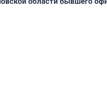
новской области бывшего оф
в 170 тысяч рублей
еньги экс-начальник районного о
ть» фирму от нарушений ПДД.