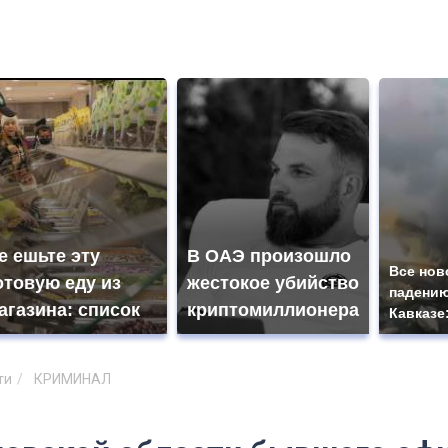
е ешьте эту
В ОАЭ произошло
Все нов
отовую еду из
жестокое убийство
падению
агазина: список
криптомиллионера
Кавказе
ти
КРИМИНАЛ