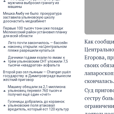
мужчина выбросил гранату из
машины
Мешка Амбу не было: прокуратура
заставила ульяновскую школу
дооснастить медкабинет
Первые 100 тысяч тонн уже позади:
Мелекесский район установил планку
для всей области
Как сообщи
Лето почти закончилось — бассейн
наконец открыли: на Центральном
Центрально
пляже разрешили купаться
Егорова, п
Дачники годами ехали по ямам: к
трём ульяновским СНТ уложили 7,5
своих обяз
тысячи «квадратов» асфальта
лапароскоп
Второй раз сел пьяным — Changan ушёл
государству: в Димитровграде вынесли
скончалась.
жёсткий приговор
Машину обещали за 2,1 миллиона:
Суд пригов
ульяновец перевёл 760 тысяч и
получил ещё один «счёт»
сестру бол
Гусеницы добрались до корзинок:
ограничени
ульяновские поля атаковал
вредитель, который ест 120 культур
деятельност