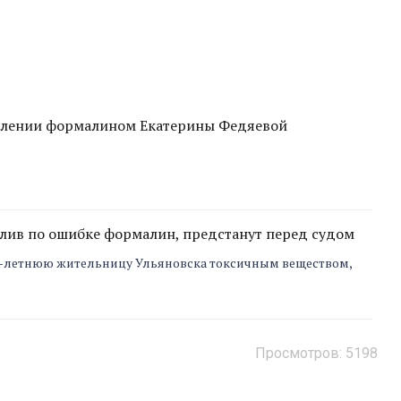
авлении формалином Екатерины Федяевой
влив по ошибке формалин, предстанут перед судом
27-летнюю жительницу Ульяновска токсичным веществом,
Просмотров: 5198