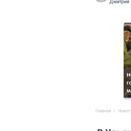
Дмитрий
Н
г
м
Главная
Новос