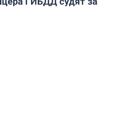
ицера ГИБДД судят за
тдела дорожной полиции обещал