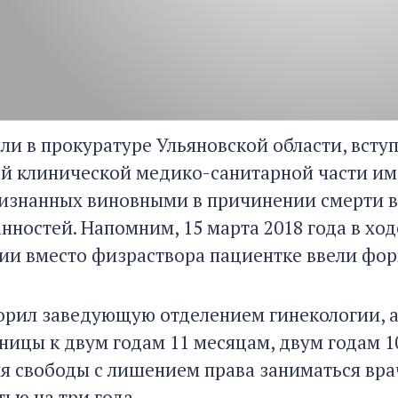
ли в прокуратуре Ульяновской области, всту
й клинической медико-санитарной части име
ризнанных виновными в причинении смерти 
анностей. Напомним, 15 марта 2018 года в х
ии вместо физраствора пациентке ввели фор
орил заведующую отделением гинекологии, 
ьницы к двум годам 11 месяцам, двум годам 
я свободы с лишением права заниматься вр
ью на три года.