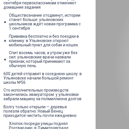
сентября первоклассникам отменяют
домашние задания
Обществознание отодвинут, истории
станет больше: ульяновских
школьников ждёт новая программа с
1 сентября
Прививка бесплатно и без поездки в
клинику: в Ульяновске откроют
мобильный пункт для собак и кошек
Спит восемь часов, а утром уже без
сил: ульяновские врачи назвали
признак, который принимают за
обычную лень
600 детей отправят в соседнюю школу: в
Ульяновске начали большой ремонт
школы №56
Сто исполнительных производств
закончились эвакуатором: у ульяновки
забрали машину за полмиллиона долгов
Волгу только открыли — деревья
полезли обратно: Новый Венец
приходится чистить почти ежедневно
Хлопок посреди улицы поднял
Росгвардию: в Димитровграде