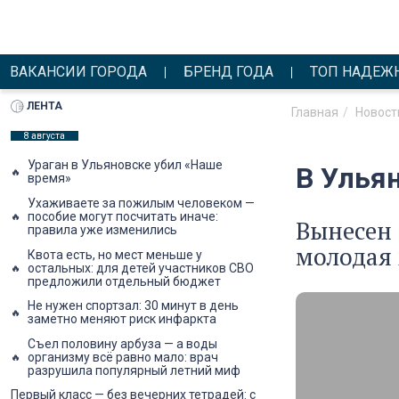
ВАКАНСИИ ГОРОДА
БРЕНД ГОДА
ТОП НАДЕЖ
ЛЕНТА
Главная
Новост
8 августа
Ураган в Ульяновске убил «Наше
В Улья
время»
Ухаживаете за пожилым человеком —
пособие могут посчитать иначе:
Вынесен 
правила уже изменились
молодая
Квота есть, но мест меньше у
остальных: для детей участников СВО
предложили отдельный бюджет
Не нужен спортзал: 30 минут в день
заметно меняют риск инфаркта
Съел половину арбуза — а воды
организму всё равно мало: врач
разрушила популярный летний миф
Первый класс — без вечерних тетрадей: с