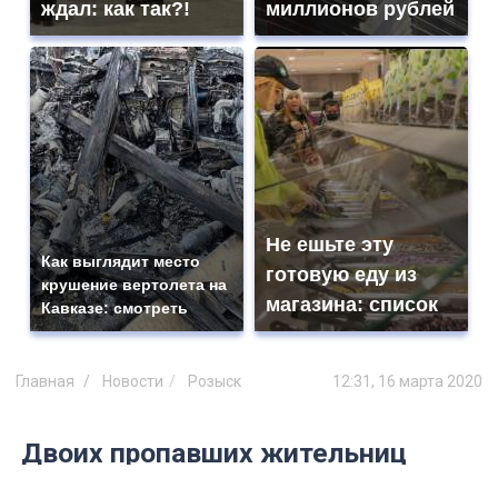
ждал: как так?!
миллионов рублей
Не ешьте эту
Как выглядит место
готовую еду из
крушение вертолета на
магазина: список
Кавказе: смотреть
Главная
Новости
Розыск
12:31, 16 марта 2020
Двоих пропавших жительниц
Ульяновской области в выходные