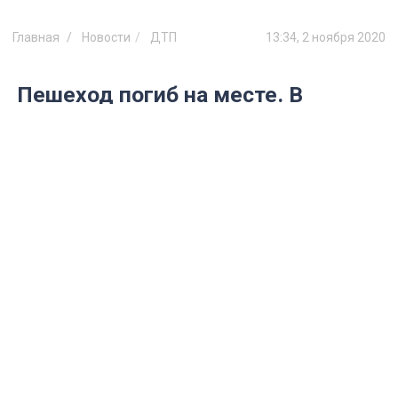
Главная
Новости
ДТП
13:34, 2 ноября 2020
Пешеход погиб на месте. В
Ульяновской области 31 октября
произошла серьезная авария
Об этом сообщили в пресс-службе
региональной Госавтоинспекции.