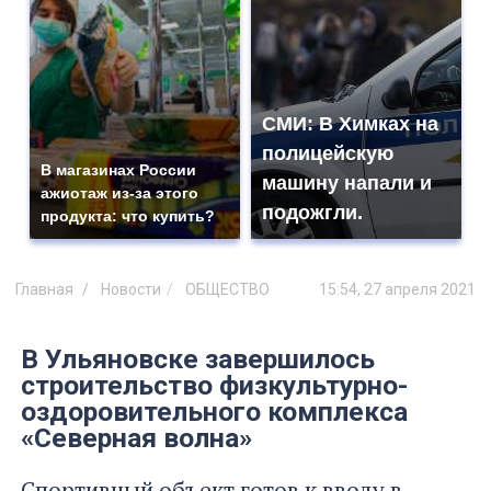
СМИ: В Химках на
полицейскую
В магазинах России
машину напали и
ажиотаж из-за этого
подожгли.
продукта: что купить?
Главная
Новости
ОБЩЕСТВО
15:54, 27 апреля 2021
В Ульяновске завершилось
строительство физкультурно-
оздоровительного комплекса
«Северная волна»
Спортивный объект готов к вводу в