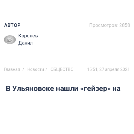
АВТОР
Просмотров:
2858
Королёв
Данил
Главная
Новости
ОБЩЕСТВО
15:51, 27 апреля 2021
В Ульяновске нашли «гейзер» на
пустыре
О происшествии сообщили в социальных
сетях.