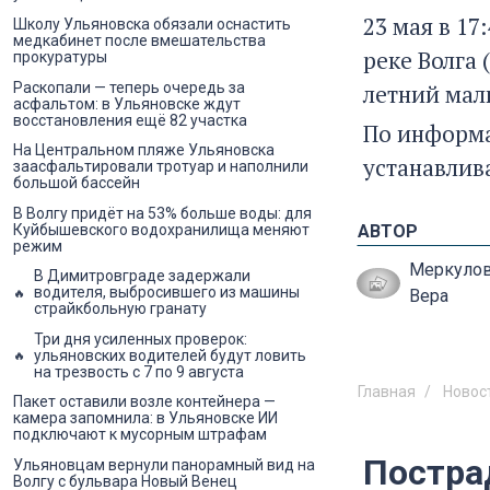
23 мая в 17
Школу Ульяновска обязали оснастить
медкабинет после вмешательства
реке Волга
прокуратуры
Раскопали — теперь очередь за
летний мал
асфальтом: в Ульяновске ждут
восстановления ещё 82 участка
По информа
На Центральном пляже Ульяновска
устанавлив
заасфальтировали тротуар и наполнили
большой бассейн
В Волгу придёт на 53% больше воды: для
Куйбышевского водохранилища меняют
АВТОР
режим
Меркуло
В Димитровграде задержали
водителя, выбросившего из машины
Вера
страйкбольную гранату
Три дня усиленных проверок:
ульяновских водителей будут ловить
на трезвость с 7 по 9 августа
Главная
Новос
Пакет оставили возле контейнера —
камера запомнила: в Ульяновске ИИ
подключают к мусорным штрафам
Постра
Ульяновцам вернули панорамный вид на
Волгу с бульвара Новый Венец