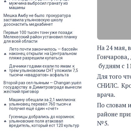
мужчина выбросил гранату из
машины
Мешка Амбу не было: прокуратура
заставила ульяновскую школу
дооснастить медкабинет
Первые 100 тысяч тонн уже позади:
Мелекесский район установил планку
для всей области
На 24 мая,
Лето почти закончилось — бассейн
наконец открыли: на Центральном
Гончарова, 
пляже разрешили купаться
будням с 11
Дачники годами ехали по ямам: к
трём ульяновским СНТ уложили 7,5
Для того чт
тысячи «квадратов» асфальта
Второй раз сел пьяным — Changan ушёл
СНИЛС. Кро
государству: в Димитровграде вынесли
жёсткий приговор
врача.
Машину обещали за 2,1 миллиона:
По словам 
ульяновец перевёл 760 тысяч и
получил ещё один «счёт»
районе при
Гусеницы добрались до корзинок:
ульяновские поля атаковал
№5.
вредитель, который ест 120 культур