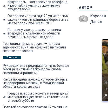
Искупалась — осталась без телефона
и ключей: на ульяновском пляже
АВТОР
орудуют воры
Королёв
Готовились почти год: 20 ульяновских
школьников отправились бороться за
Данил
место среди лучших в ПФО
Половину уже сделали, половина
впереди: в Ульяновской области
отчитались о ремонте дорог
Торговали прямо с земли — пришла
администрация: на Урицкого выписали
первые протоколы
7 августа
Руководитель продержался чуть больше
месяца: в «Ульяновскэнерго» снова
поменяли управление
Касса продала молоко, которое система
Н
не проверила: магазин в Ульяновской
области дошёл до суда
г
Град размером с монету и ветер до 27
м
м/с: ульяновцам велели готовиться к
опасной субботе
Золотой слиток продают за 12 тысяч, но