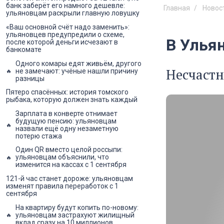
банк заберёт его намного дешевле:
Главная
Новос
ульяновцам раскрыли главную ловушку
«Ваш основной счёт надо заменить»:
ульяновцев предупредили о схеме,
В Улья
после которой деньги исчезают в
банкомате
Одного комары едят живьём, другого
Несчастн
не замечают: учёные нашли причину
разницы
Пятеро спасённых: история томского
рыбака, которую должен знать каждый
Зарплата в конверте отнимает
будущую пенсию: ульяновцам
назвали ещё одну незаметную
потерю стажа
Один QR вместо целой россыпи:
ульяновцам объяснили, что
изменится на кассах с 1 сентября
121-й час станет дороже: ульяновцам
изменят правила переработок с 1
сентября
На квартиру будут копить по-новому:
ульяновцам застрахуют жилищный
вклад сразу на 10 миллионов