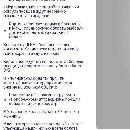
«Мураками», мотофристайл и тяжёлый
рок: ульяновцев ждут необычно
насыщенные выходные
Картины принесут прямо в больницы
и МФЦ: Ульяновскую область выбрали
для необычного федерального
пилота
Контракты ЦГКБ обошлись в годы
колонии: в Ульяновске вступили в силу
приговоры по делу о взятках
Кириленко ждут в Ульяновске: Соборную
площадь превратят в арену баскетбола
3×3
В Ульяновской области прошли
масштабные антитеррористические
учения на военном объекте
Проверили не глазами, а грузом: в
«Прибрежном» аттракционы прошли
обязательный техосмотр
В Ульяновске разыскивают 37-летнего
мужчину
Ушёл в старые сады и пропал: 79-летнего
ульяновца нашли ночью возле болота