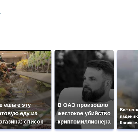
е ешьте эту
В ОАЭ произошло
Все нов
отовую еду из
жестокое убийство
падению
агазина: список
криптомиллионера
Кавказе