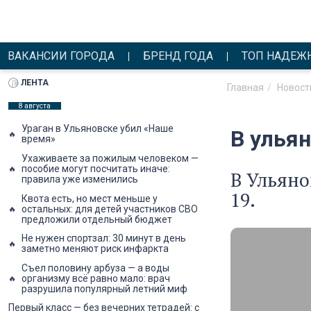
ВАКАНСИИ ГОРОДА
БРЕНД ГОДА
ТОП НАДЕЖ
ЛЕНТА
Главная
Новост
8 августа
Ураган в Ульяновске убил «Наше
В улья
время»
Ухаживаете за пожилым человеком —
пособие могут посчитать иначе:
В Ульяно
правила уже изменились
19.
Квота есть, но мест меньше у
остальных: для детей участников СВО
предложили отдельный бюджет
Не нужен спортзал: 30 минут в день
заметно меняют риск инфаркта
Съел половину арбуза — а воды
организму всё равно мало: врач
разрушила популярный летний миф
Первый класс — без вечерних тетрадей: с