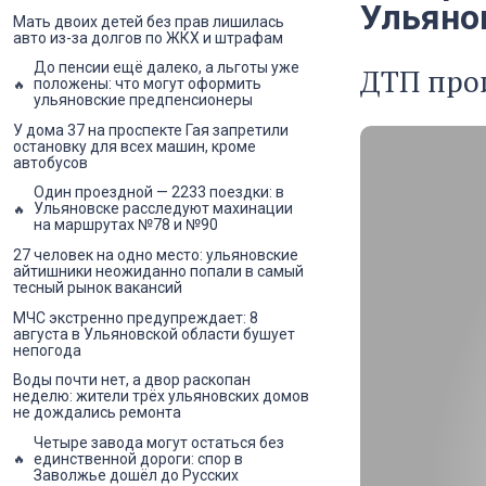
Ульяно
Мать двоих детей без прав лишилась
авто из-за долгов по ЖКХ и штрафам
До пенсии ещё далеко, а льготы уже
ДТП про
положены: что могут оформить
ульяновские предпенсионеры
У дома 37 на проспекте Гая запретили
остановку для всех машин, кроме
автобусов
Один проездной — 2233 поездки: в
Ульяновске расследуют махинации
на маршрутах №78 и №90
27 человек на одно место: ульяновские
айтишники неожиданно попали в самый
тесный рынок вакансий
МЧС экстренно предупреждает: 8
августа в Ульяновской области бушует
непогода
Воды почти нет, а двор раскопан
неделю: жители трёх ульяновских домов
не дождались ремонта
Четыре завода могут остаться без
единственной дороги: спор в
Заволжье дошёл до Русских