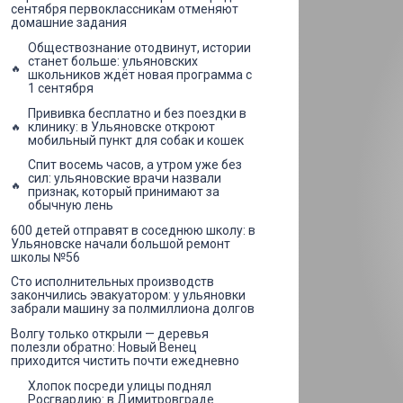
сентября первоклассникам отменяют
домашние задания
Обществознание отодвинут, истории
станет больше: ульяновских
школьников ждёт новая программа с
1 сентября
Прививка бесплатно и без поездки в
клинику: в Ульяновске откроют
мобильный пункт для собак и кошек
Спит восемь часов, а утром уже без
сил: ульяновские врачи назвали
признак, который принимают за
обычную лень
600 детей отправят в соседнюю школу: в
Ульяновске начали большой ремонт
школы №56
Сто исполнительных производств
закончились эвакуатором: у ульяновки
забрали машину за полмиллиона долгов
Волгу только открыли — деревья
полезли обратно: Новый Венец
приходится чистить почти ежедневно
Хлопок посреди улицы поднял
Росгвардию: в Димитровграде