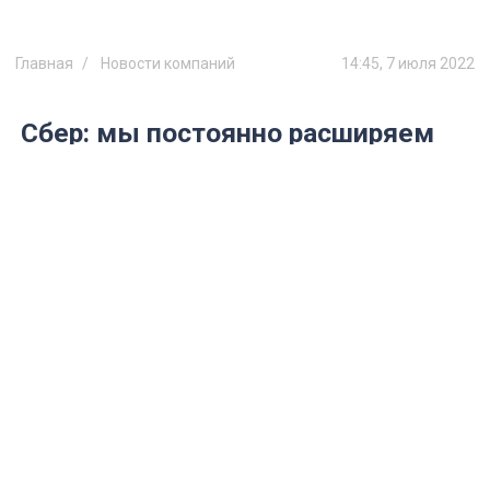
Главная
Новости компаний
14:45, 7 июля 2022
Сбер: мы постоянно расширяем
набор сервисов и опций для
зарплатных клиентов
В банке рассказали о возможностях
зарплатных проектов