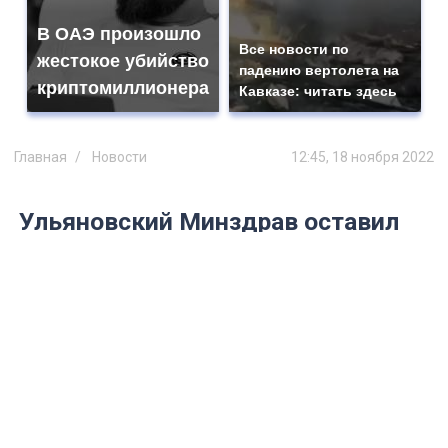
В ОАЭ произошло
Все новости по
жестокое убийство
падению вертолета на
криптомиллионера
Кавказе: читать здесь
Главная
Новости
12:45, 18 ноября 2022
Ульяновский Минздрав оставил
женщину с редким заболеванием
без жизненно необходимых
лекарств
В дело вмешалась прокуратура