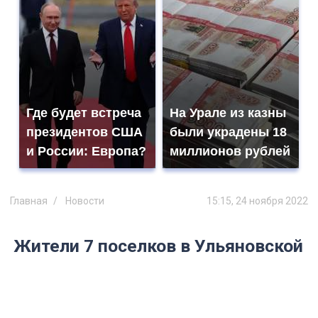
Где будет встреча
На Урале из казны
президентов США
были украдены 18
и России: Европа?
миллионов рублей
Главная
Новости
15:15, 24 ноября 2022
Жители 7 поселков в Ульяновской
области остались без света из-за
аварии на сетях 24 ноября
Электричество пропало в 720 домах