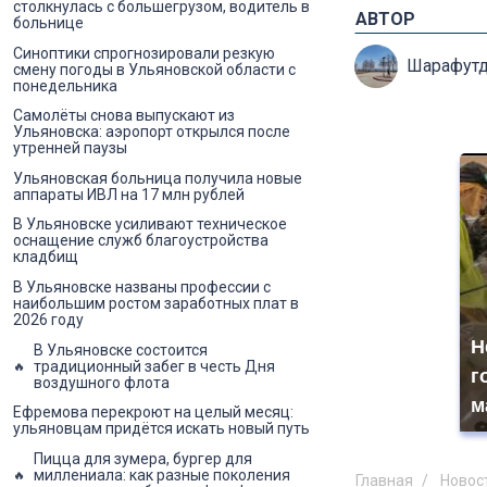
столкнулась с большегрузом, водитель в
АВТОР
больнице
Синоптики спрогнозировали резкую
Шарафутд
смену погоды в Ульяновской области с
понедельника
Самолёты снова выпускают из
Ульяновска: аэропорт открылся после
утренней паузы
Ульяновская больница получила новые
аппараты ИВЛ на 17 млн рублей
В Ульяновске усиливают техническое
оснащение служб благоустройства
кладбищ
В Ульяновске названы профессии с
наибольшим ростом заработных плат в
2026 году
Н
В Ульяновске состоится
традиционный забег в честь Дня
г
воздушного флота
м
Ефремова перекроют на целый месяц:
ульяновцам придётся искать новый путь
Пицца для зумера, бургер для
миллениала: как разные поколения
Главная
Новос