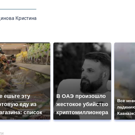
инова Кристина
е ешьте эту
В ОАЭ произошло
Все нов
отовую еду из
жестокое убийство
падению
агазина: список
криптомиллионера
Кавказе
ти