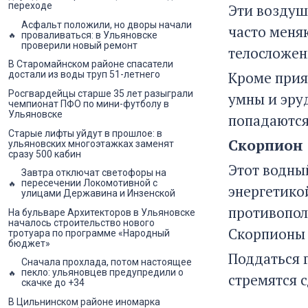
переходе
Эти воздуш
Асфальт положили, но дворы начали
часто меня
проваливаться: в Ульяновске
проверили новый ремонт
телосложен
В Старомайнском районе спасатели
Кроме прия
достали из воды труп 51-летнего
Росгвардейцы старше 35 лет разыграли
умны и эру
чемпионат ПФО по мини-футболу в
Ульяновске
попадаются
Старые лифты уйдут в прошлое: в
Скорпион
ульяновских многоэтажках заменят
сразу 500 кабин
Этот водны
Завтра отключат светофоры на
пересечении Локомотивной с
энергетико
улицами Державина и Инзенской
противопол
На бульваре Архитекторов в Ульяновске
началось строительство нового
Скорпионы 
тротуара по программе «Народный
бюджет»
Поддаться 
Сначала прохлада, потом настоящее
пекло: ульяновцев предупредили о
стремятся 
скачке до +34
В Цильнинском районе иномарка