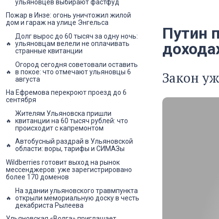
ульяновцев выбирают фастфуд
Пожар в Инзе: огонь уничтожил жилой
дом и гараж на улице Энгельса
Путин 
Долг вырос до 60 тысяч за одну ночь:
ульяновцам велели не оплачивать
дохода
странные квитанции
Огород сегодня советовали оставить
в покое: что отмечают ульяновцы 6
Закон уж
августа
На Ефремова перекроют проезд до 6
сентября
Жителям Ульяновска пришли
квитанции на 60 тысяч рублей: что
происходит с капремонтом
Автобусный раздрай в Ульяновской
области: воры, тарифы и СИМАЗы
Wildberries готовит выход на рынок
мессенджеров: уже зарегистрировано
более 170 доменов
На здании ульяновского травмпункта
открыли мемориальную доску в честь
декабриста Рылеева
Ульяновская «Волга» приглашает