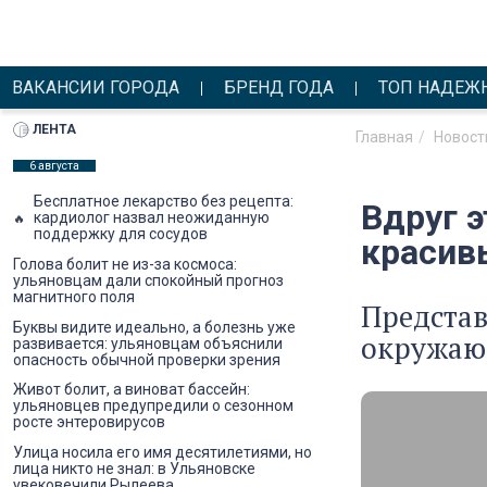
ВАКАНСИИ ГОРОДА
БРЕНД ГОДА
ТОП НАДЕЖ
ЛЕНТА
Главная
Новост
6 августа
Бесплатное лекарство без рецепта:
Вдруг 
кардиолог назвал неожиданную
поддержку для сосудов
красив
Голова болит не из-за космоса:
ульяновцам дали спокойный прогноз
магнитного поля
Представ
Буквы видите идеально, а болезнь уже
окружаю
развивается: ульяновцам объяснили
опасность обычной проверки зрения
Живот болит, а виноват бассейн:
ульяновцев предупредили о сезонном
росте энтеровирусов
Улица носила его имя десятилетиями, но
лица никто не знал: в Ульяновске
увековечили Рылеева