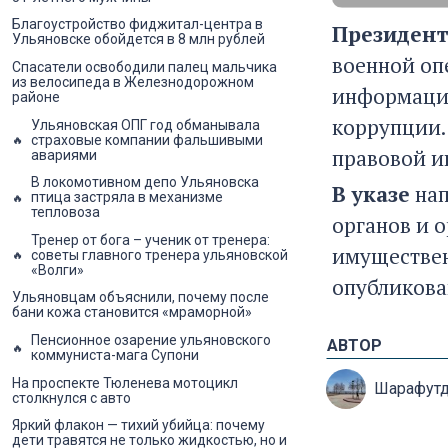
Благоустройство фиджитал-центра в
Президен
Ульяновске обойдется в 8 млн рублей
военной оп
Спасатели освободили палец мальчика
из велосипеда в Железнодорожном
информации
районе
коррупции.
Ульяновская ОПГ год обманывала
страховые компании фальшивыми
правовой 
авариями
В локомотивном депо Ульяновска
В указе
нап
птица застряла в механизме
тепловоза
органов и 
Тренер от бога – ученик от тренера:
имуществен
советы главного тренера ульяновской
«Волги»
опубликова
Ульяновцам объяснили, почему после
бани кожа становится «мраморной»
Пенсионное озарение ульяновского
АВТОР
коммуниста-мага Супони
На проспекте Тюленева мотоцикл
Шарафутд
столкнулся с авто
Яркий флакон — тихий убийца: почему
дети травятся не только жидкостью, но и