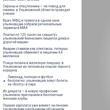
Сирены и спецтехника — не повод для
паники: в Ульяновской области проводят
учения
Врач, МФЦ и тревога в одном окне:
ульяновцам собрали региональные
сервисы в MAX
Платил по 125 тысяч за «защиту»:
ульяновский бизнесмен лишился дома и
дорогой машин
Аварии ставили как спектакль: пятерых
ульяновцев обвиняют в хищении 4,6
миллиона
Птица попала в железную ловушку: в
Ульяновске из тепловоза спасли чёрного
коршуна
Лимонад, попкорн и футбол
бесплатно: ульяновцев зовут болеть
за «Волгу» в парк
Из декрета — в новую профессию:
ульяновок пригласили в бесплатные
женские клубы
Первая зарплата уже влияет на пенсию:
ульяновским школьникам объяснили