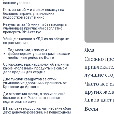
важное условие
Пять занятий — и фильм покажут на
большом экране: ульяновских
подростков зовут в кино
Результат за 15 минут и без паспорта:
ульяновцев пригласили бесплатно
проверить ВИЧ-статус
Убийце отказали в УДО из-за обеда не
по расписанию
Лев
Под мостами, к замку и с
фейерверком: ульяновцам показали
Сложно пре
необычные рейсы по Волге
Осторожно, еда: кардиолог объяснила,
привлекате
какие «полезные» продукты на самом
деле вредны для сердца
лучшие сто
Две тысячи квадратов за сутки:
Часто все 
ульяновские дорожники прошлись от
Кротовки до Арского
других жел
До отопления месяц, а порывов ещё
больше сотни: Ульяновск торопят
Львов даст 
подготовить к зиме
Весы
В Павловке подросток на питбайке сбил
двух девочек-ровесниц на пешеходном