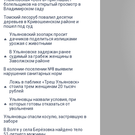
болельщиков на открытый просмотр в
Владимирском саду
Томский лесоруб повалил десятки
деревьев в Кривошеинском районе и
пошел под суд
Ульяновский зоопарк просит
дачников поделиться излишками
урожая с животными
В Ульяновске задержан ранее
судимый за грабеж женщины в
Заволжском районе
В колонии-поселении №8 выявили
нарушения санитарных норм
Ложь в паблике «Треш Ульяновск»
стоила трем женщинам 20 тысяч
рублей
Ульяновцы назвали условия, при
которых готовы отказаться от
увольнения
Ульяновцы спасли косулю, застрявшую в
заборе
В Волге у села Берёзовка найдено тело
51-летнего мужчины