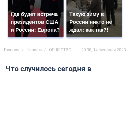
Где будет встреча
Такую зиму в
президентов США
России никто не
и России: Европа?
ждал: как так?!
Главная
Новости
ОБЩЕСТВО
20:38, 14 февраля 2023
Что случилось сегодня в
Ульяновской области: главное за
14 февраля 2023 года
Рассказываем самые интересные
новости, которые ульяновцы узнали во
вторник