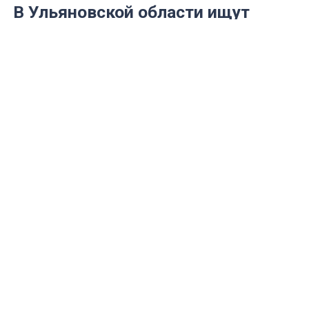
В Ульяновской области ищут
самую «Успешную семью
Приволжья»
Региональный этап конкурса ПФО
стартует уже 7 апреля