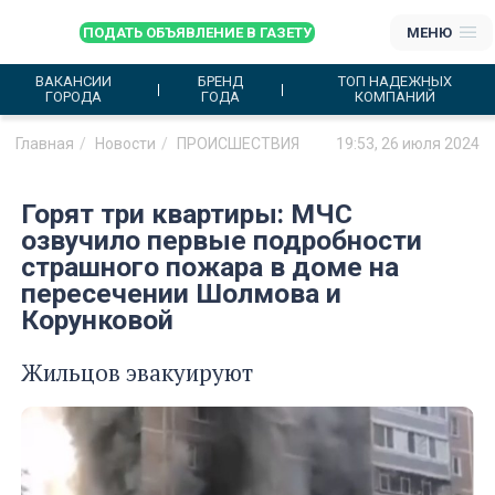
ПОДАТЬ ОБЪЯВЛЕНИЕ В ГАЗЕТУ
МЕНЮ
ВАКАНСИИ
БРЕНД
ТОП НАДЕЖНЫХ
ГОРОДА
ГОДА
КОМПАНИЙ
Главная
Новости
ПРОИСШЕСТВИЯ
19:53, 26 июля 2024
Горят три квартиры: МЧС
озвучило первые подробности
страшного пожара в доме на
пересечении Шолмова и
Корунковой
Жильцов эвакуируют