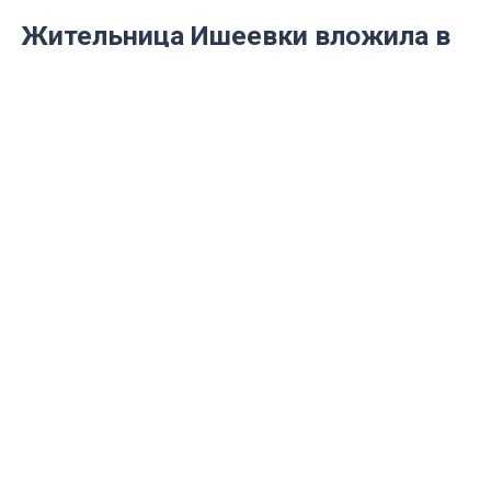
Жительница Ишеевки вложила в
акции мошенников 450 тысяч
рублей
Женщина доверилась лжеброкеру
mosaica.ru
Днем во вторник, 30 июля, в Ульяновскую
полицию обратилась жительница Ишеевки,