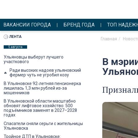
ВАКАНСИИ ГОРОДА
БРЕНД ГОДА
ТОП НАДЕЖ
ЛЕНТА
Главная
Новост
5 августа
Ульяновцы выберут лучшего
В мэри
участкового
Ульяно
Ради высоких надоев ульяновский
фермер чуть не угробил козу
В Ульяновске 92‑летняя пенсионерка
Признали
лишилась 1,3 млн рублей из‑за
мошенников
В Ульяновской области масштабно
обновят лифтовое хозяйство: 500
подъёмников заменят в 2027–2028
годах
Спасатели сняли серьги с жительницы
Ульяновска
Тройное ДТП в Ульяновске: