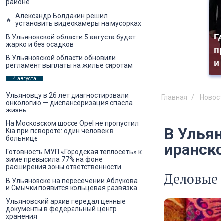
районе
Александр Болдакин решил
установить видеокамеры на мусорках
Г
В Ульяновской области 5 августа будет
жарко и без осадков
п
В Ульяновской области обновили
и
регламент выплаты на жилье сиротам
4 августа
Ульяновцу в 26 лет диагностировали
Главная
Новос
онкологию — диспансеризация спасла
жизнь
На Московском шоссе Opel не пропустил
В Ульян
Kia при повороте: один человек в
больнице
иранск
Готовность МУП «Городская теплосеть» к
зиме превысила 77% на фоне
расширения зоны ответственности
Деловые
В Ульяновске на пересечении Аблукова
и Смычки появится кольцевая развязка
Ульяновский архив передал ценные
документы в федеральный центр
хранения