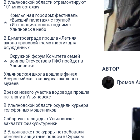
В Ульяновской области отремонтируют
101 многоэтажку
Крылья над городом: фестиваль
«Высший пилотаж» с группой
«Интонация» вновь поднимет
Ульяновск в небо
В Димитровграде прошла «Летняя
школа правовой грамотности» для
осуждённых
Окружной форум Комитета семей
воинов Отечества в ПФО пройдет в
Ульяновске
АВТОР
Ульяновская школа вошла в финал
Всероссийского конкурса школьных
Громов А
музеев
Врезка нового участка водовода прошла
по плану в Ульяновске
В Ульяновской области осудили курьера
телефонных мошенников
Соборную площадь в Ульяновске
захватят физкультурники
В Ульяновске прокуроры потребовали
обновить защитные полосы в Сурском