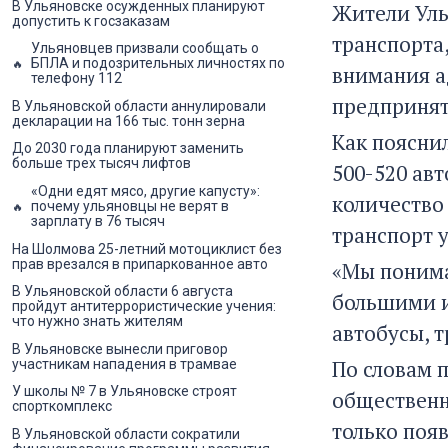
В Ульяновске осужденных планируют
Жители Уль
допустить к госзаказам
транспорта
Ульяновцев призвали сообщать о
БПЛА и подозрительных личностях по
внимания а
телефону 112
предпринят
В Ульяновской области аннулировали
декларации на 166 тыс. тонн зерна
Как поясни
До 2030 года планируют заменить
больше трех тысяч лифтов
500-520 авт
«Одни едят мясо, другие капусту»:
количество
почему ульяновцы не верят в
зарплату в 76 тысяч
транспорт 
На Шолмова 25-летний мотоциклист без
прав врезался в припаркованное авто
«Мы понима
В Ульяновской области 6 августа
большими и
пройдут антитеррористические учения:
что нужно знать жителям
автобусы, 
В Ульяновске вынесли приговор
По словам 
участникам нападения в трамвае
У школы № 7 в Ульяновске строят
общественн
спорткомплекс
только поя
В Ульяновской области сократили