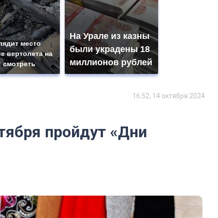
На Урале из казны
лядит место
были украдены 18
е вертолета на
миллионов рублей
: смотреть
16:52, 14 октября 2024
ктября пройдут «Дни