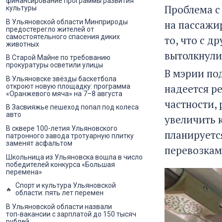
финансирование программы развития
Проблема с
культуры
В Ульяновской области Минприроды
на пассажи
предостерегло жителей от
самостоятельного спасения диких
то, что с д
животных
вытолкнули
В Старой Майне по требованию
прокуратуры осветили улицы
В мэрии по
В Ульяновске звёзды баскетбола
надеется р
откроют новую площадку: программа
«Оранжевого мяча» на 7–8 августа
частности, 
В Засвияжье пешеход попал под колеса
авто
увеличить 
В сквере 100-летия Ульяновского
планируетс
патронного завода тротуарную плитку
заменят асфальтом
перевозкам
Школьница из Ульяновска вошла в число
победителей конкурса «Большая
перемена»
Спорт и культура Ульяновской
области: пять лет перемен
В Ульяновской области назвали
топ‑вакансии с зарплатой до 150 тысяч
рублей