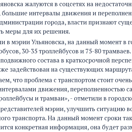
яновска жалуются в соцсетях на недостаточ
, большие интервалы движения и переполненн
дминистрации города, власти признают су
ь меры для их решения.
ли в мэрии Ульяновска, на данный момент в 
обусов, 30-35 троллейбусов и 75-80 трамвае
 подвижного состава в краткосрочной персп
уже задействован на существующих маршрут
ем, что проблема с транспортом стоит очень
нтервалами движения, переполненностью са
троллейбусы и трамваи», - отметили в городс
представителей мэрии, улучшить ситуацию во
ого транспорта. На данный момент сроки так
вится конкретная информация, она будет ра