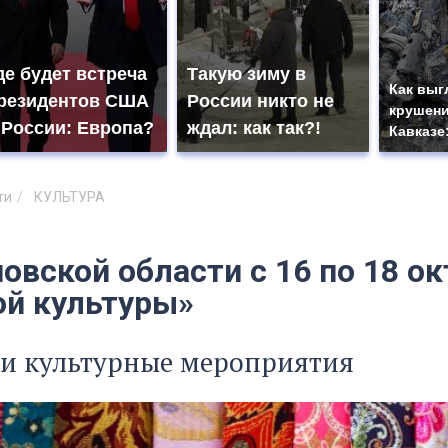
де будет встреча
Такую зиму в
Как выг
резидентов США
России никто не
крушени
 России: Европа?
ждал: как так?!
Кавказе
ти
КУЛЬТУРА
овской области с 16 по 18 о
ой культуры»
 и культурные мероприятия