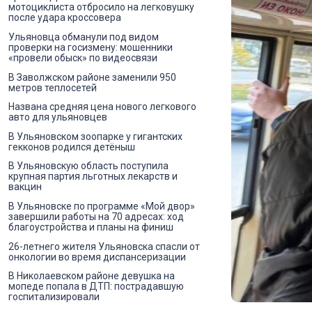
мотоциклиста отбросило на легковушку
после удара кроссовера
Ульяновца обманули под видом
проверки на госизмену: мошенники
«провели обыск» по видеосвязи
В Заволжском районе заменили 950
метров теплосетей
Названа средняя цена нового легкового
авто для ульяновцев
В Ульяновском зоопарке у гигантских
гекконов родился детёныш
В Ульяновскую область поступила
крупная партия льготных лекарств и
вакцин
В Ульяновске по программе «Мой двор»
завершили работы на 70 адресах: ход
благоустройства и планы на финиш
26-летнего жителя Ульяновска спасли от
онкологии во время диспансеризации
В Николаевском районе девушка на
мопеде попала в ДТП: пострадавшую
госпитализировали