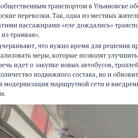
 общественным транспортом в Ульяновске об
рские перевозки. Так, одна из местных жите
ругими пассажирами «еле дождались» транспо
 из трамвая».
дчеркивают, что нужно время для решения п
еализовать меры, которые позволят улучшить
речь идет о закупке новых автобусов, тролле
количество подвижного состава, но и обновит
я модернизация маршрутной сети и внедрен
и.