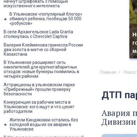
начнут штрафовать с помощью
искусственного интеллекта
В Ульяновске «популярный блогер»
обманул ребенка, пообещав 50 000
«робуксов»
В селе Архангельское Lada Granta
Н
столкнулась с Chevrolet Captiva
г
Валерия Клейменова принесла России
два золота в матче со сборной
м
Казахстана
В Ульяновске расширяют сеть
накопителей для крупногабаритных
отходов: новые бункеры появились в
Главная
Новос
четырёх районах
Аттракционы в ульяновском парке
«Прибрежный» прошли проверку
ДТП па
безопасности
Конкуренция за рабочие места в
Ульяновске: кого ищут и что ценят
Авария п
работодатели
Дивизии
Жители Киндяковки остались без
холодной воды из-за аварии в
Ульяновске