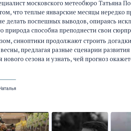
ециалист московского метеобюро Татьяна Поз
 том, что теплые январские месяцы нередко 
не делать поспешных выводов, опираясь искл
то природа способна преподнести свои сюрпр
зом, синоптики продолжают строить догадки
весны, предлагая разные сценарии развития
 нового сезона и узнать, чей прогноз окаже
Наталья