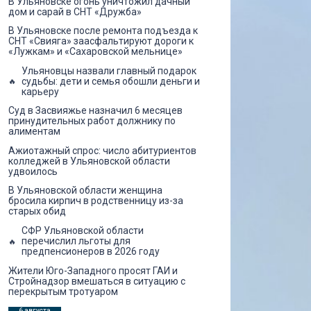
В Ульяновске огонь уничтожил дачный
дом и сарай в СНТ «Дружба»
В Ульяновске после ремонта подъезда к
СНТ «Свияга» заасфальтируют дороги к
«Лужкам» и «Сахаровской мельнице»
Ульяновцы назвали главный подарок
судьбы: дети и семья обошли деньги и
карьеру
Суд в Засвияжье назначил 6 месяцев
принудительных работ должнику по
алиментам
Ажиотажный спрос: число абитуриентов
колледжей в Ульяновской области
удвоилось
В Ульяновской области женщина
бросила кирпич в родственницу из-за
старых обид
СФР Ульяновской области
перечислил льготы для
предпенсионеров в 2026 году
Жители Юго-Западного просят ГАИ и
Стройнадзор вмешаться в ситуацию с
перекрытым тротуаром
6 августа