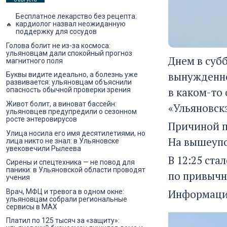
Бесплатное лекарство без рецепта:
кардиолог назвал неожиданную
поддержку для сосудов
Голова болит не из-за космоса:
ульяновцам дали спокойный прогноз
Днем в субб
магнитного поля
вынужденно
Буквы видите идеально, а болезнь уже
развивается: ульяновцам объяснили
в каком-то
опасность обычной проверки зрения
Живот болит, а виноват бассейн:
«Ульяновск
ульяновцев предупредили о сезонном
росте энтеровирусов
Причиной п
Улица носила его имя десятилетиями, но
На вышеупо
лица никто не знал: в Ульяновске
увековечили Рылеева
В 12:25 ста
Сирены и спецтехника — не повод для
паники: в Ульяновской области проводят
по привыч
учения
Информации
Врач, МФЦ и тревога в одном окне:
ульяновцам собрали региональные
сервисы в MAX
Платил по 125 тысяч за «защиту»: