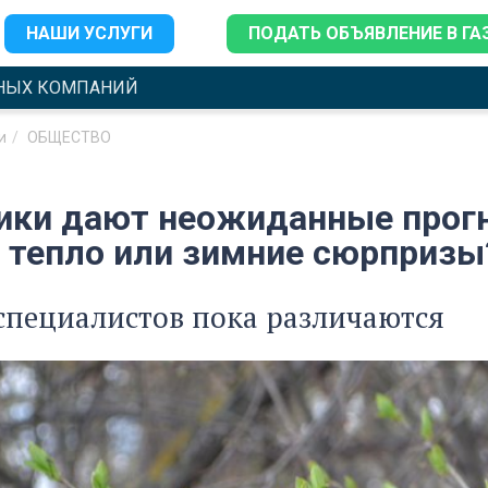
НАШИ УСЛУГИ
ПОДАТЬ ОБЪЯВЛЕНИЕ В ГА
НЫХ КОМПАНИЙ
и
ОБЩЕСТВО
ики дают неожиданные прогно
 тепло или зимние сюрпризы
специалистов пока различаются