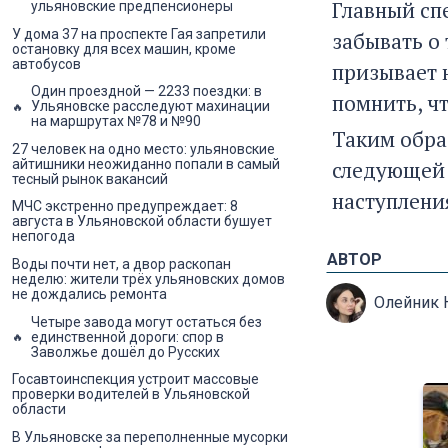
Главный сп
ульяновские предпенсионеры
У дома 37 на проспекте Гая запретили
забывать о
остановку для всех машин, кроме
автобусов
призывает 
Один проездной — 2233 поездки: в
помнить, ч
Ульяновске расследуют махинации
на маршрутах №78 и №90
Таким обра
27 человек на одно место: ульяновские
следующей 
айтишники неожиданно попали в самый
тесный рынок вакансий
наступления
МЧС экстренно предупреждает: 8
августа в Ульяновской области бушует
непогода
АВТОР
Воды почти нет, а двор раскопан
неделю: жители трёх ульяновских домов
не дождались ремонта
Олейник 
Четыре завода могут остаться без
единственной дороги: спор в
Заволжье дошёл до Русских
Госавтоинспекция устроит массовые
проверки водителей в Ульяновской
области
В Ульяновске за переполненные мусорки