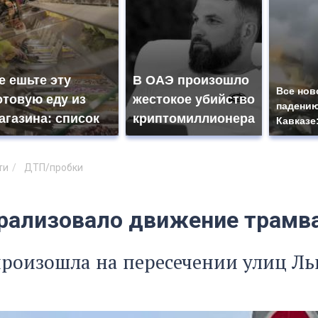
е ешьте эту
В ОАЭ произошло
Все нов
отовую еду из
жестокое убийство
падению
агазина: список
криптомиллионера
Кавказе
ти
ДТП/пробки
рализовало движение трамва
роизошла на пересечении улиц Ль