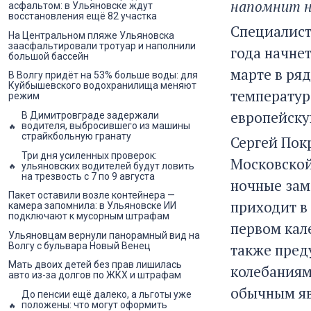
напомнит н
асфальтом: в Ульяновске ждут
восстановления ещё 82 участка
Специалист
На Центральном пляже Ульяновска
заасфальтировали тротуар и наполнили
года начне
большой бассейн
марте в ря
В Волгу придёт на 53% больше воды: для
Куйбышевского водохранилища меняют
температур
режим
европейску
В Димитровграде задержали
водителя, выбросившего из машины
страйкбольную гранату
Сергей Покр
Три дня усиленных проверок:
Московской
ульяновских водителей будут ловить
на трезвость с 7 по 9 августа
ночные зам
Пакет оставили возле контейнера —
приходит в 
камера запомнила: в Ульяновске ИИ
подключают к мусорным штрафам
первом кал
Ульяновцам вернули панорамный вид на
также пред
Волгу с бульвара Новый Венец
Мать двоих детей без прав лишилась
колебаниям
авто из-за долгов по ЖКХ и штрафам
обычным яв
До пенсии ещё далеко, а льготы уже
положены: что могут оформить