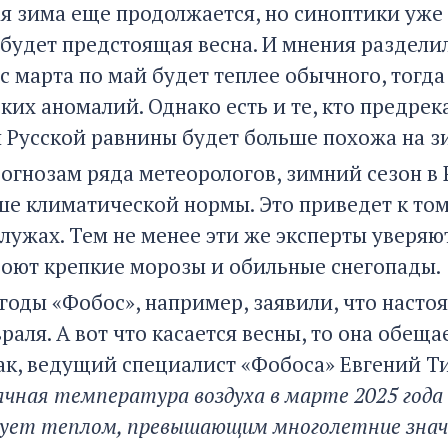
я зима еще продолжается, но синоптики уже
й будет предстоящая весна. И мнения раздели
с марта по май будет теплее обычного, тогда
их аномалий. Однако есть и те, кто предрекае
 Русской равнины будет больше похожа на з
рогнозам ряда метеорологов, зимний сезон в 
е климатической нормы. Это приведет к тому
 лужах. Тем не менее эти же эксперты уверяю
роют крепкие морозы и обильные снегопады.
огоды «Фобос», например, заявили, что нас
раля. А вот что касается весны, то она обеща
Так, ведущий специалист «Фобоса» Евгений 
чная температура воздуха в марте 2025 года 
ет теплом, превышающим многолетние значения