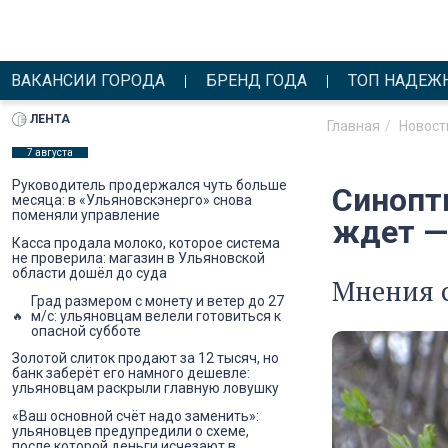
ВАКАНСИИ ГОРОДА
БРЕНД ГОДА
ТОП НАДЕЖ
ЛЕНТА
Главная
Новост
7 августа
Руководитель продержался чуть больше
Синопт
месяца: в «Ульяновскэнерго» снова
поменяли управление
ждет —
Касса продала молоко, которое система
не проверила: магазин в Ульяновской
области дошёл до суда
Мнения 
Град размером с монету и ветер до 27
м/с: ульяновцам велели готовиться к
опасной субботе
Золотой слиток продают за 12 тысяч, но
банк заберёт его намного дешевле:
ульяновцам раскрыли главную ловушку
«Ваш основной счёт надо заменить»:
ульяновцев предупредили о схеме,
после которой деньги исчезают в