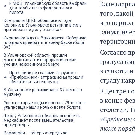
Календарна
и МФЦ: Ульяновскую область выбрали
для необычного федерального
того, како
пилота
Контракты ЦГКБ обошлись в годы
что период 
колонии: в Ульяновске вступили в силу
приговоры по делу о взятках
климатическ
Кириленко ждут в Ульяновске: Соборную
территории
площадь превратят в арену баскетбола
3×3
Согласно п
В Ульяновской области прошли
градуса выш
масштабные антитеррористические
учения на военном объекте
в слякоти и
Проверили не глазами, а грузом: в
«Прибрежном» аттракционы прошли
страну нак
обязательный техосмотр
В центре п
В Ульяновске разыскивают 37-летнего
мужчину
в конце фев
Ушёл в старые сады и пропал: 79-летнего
ульяновца нашли ночью возле болота
столетии. 
Школу Ульяновска обязали оснастить
«Среднемеся
медкабинет после вмешательства
прокуратуры
тоже пораду
Раскопали — теперь очередь за