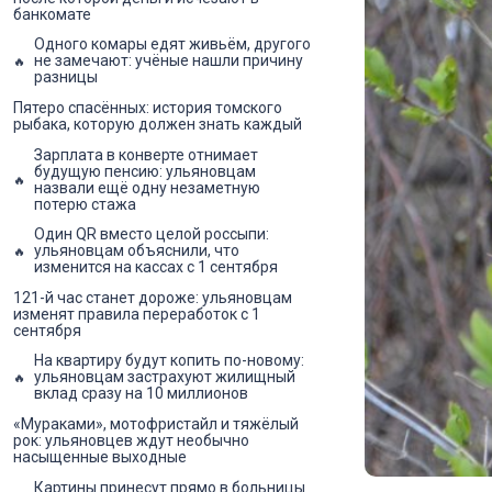
банкомате
Одного комары едят живьём, другого
не замечают: учёные нашли причину
разницы
Пятеро спасённых: история томского
рыбака, которую должен знать каждый
Зарплата в конверте отнимает
будущую пенсию: ульяновцам
назвали ещё одну незаметную
потерю стажа
Один QR вместо целой россыпи:
ульяновцам объяснили, что
изменится на кассах с 1 сентября
121-й час станет дороже: ульяновцам
изменят правила переработок с 1
сентября
На квартиру будут копить по-новому:
ульяновцам застрахуют жилищный
вклад сразу на 10 миллионов
«Мураками», мотофристайл и тяжёлый
рок: ульяновцев ждут необычно
насыщенные выходные
Картины принесут прямо в больницы