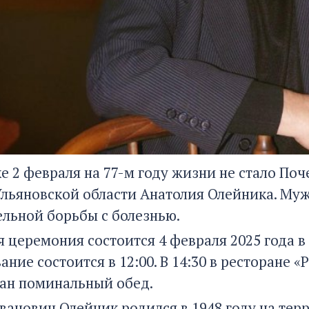
е 2 февраля на 77-м году жизни не стало По
Ульяновской области Анатолия Олейника. Му
льной борьбы с болезнью.
 церемония состоится 4 февраля 2025 года в 
вание состоится в 12:00. В 14:30 в ресторане «
ан поминальный обед.
ванович Олейник родился в 1948 году на тер