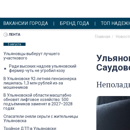
ВАКАНСИИ ГОРОДА
БРЕНД ГОДА
ТОП НАДЕЖ
ЛЕНТА
Главная
Новост
5 августа
Ульяновцы выберут лучшего
Ульяно
участкового
Саудов
Ради высоких надоев ульяновский
фермер чуть не угробил козу
В Ульяновске 92‑летняя пенсионерка
Неполадк
лишилась 1,3 млн рублей из‑за
мошенников
В Ульяновской области масштабно
обновят лифтовое хозяйство: 500
подъёмников заменят в 2027–2028
годах
Спасатели сняли серьги с жительницы
Ульяновска
Тройное ДТП в Ульяновске: