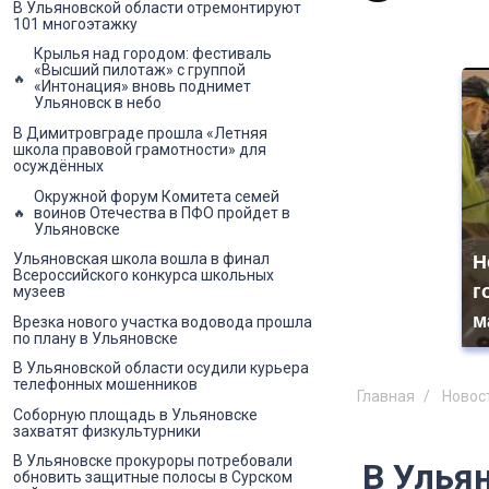
В Ульяновской области отремонтируют
101 многоэтажку
Крылья над городом: фестиваль
«Высший пилотаж» с группой
«Интонация» вновь поднимет
Ульяновск в небо
В Димитровграде прошла «Летняя
школа правовой грамотности» для
осуждённых
Окружной форум Комитета семей
воинов Отечества в ПФО пройдет в
Ульяновске
Ульяновская школа вошла в финал
Н
Всероссийского конкурса школьных
г
музеев
м
Врезка нового участка водовода прошла
по плану в Ульяновске
В Ульяновской области осудили курьера
телефонных мошенников
Главная
Новос
Соборную площадь в Ульяновске
захватят физкультурники
В Ульяновске прокуроры потребовали
В Улья
обновить защитные полосы в Сурском