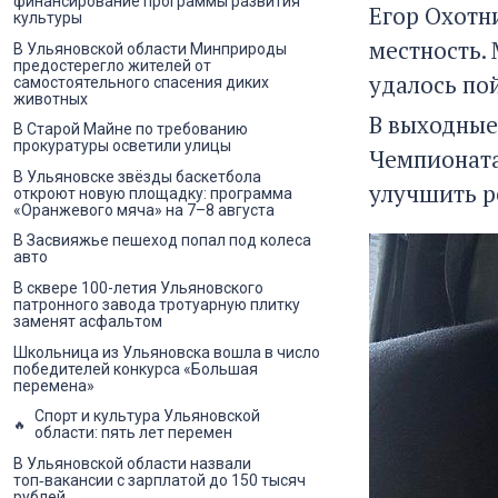
финансирование программы развития
Егор Охотн
культуры
местность.
В Ульяновской области Минприроды
предостерегло жителей от
удалось по
самостоятельного спасения диких
животных
В выходные
В Старой Майне по требованию
прокуратуры осветили улицы
Чемпионата
В Ульяновске звёзды баскетбола
улучшить р
откроют новую площадку: программа
«Оранжевого мяча» на 7–8 августа
В Засвияжье пешеход попал под колеса
авто
В сквере 100-летия Ульяновского
патронного завода тротуарную плитку
заменят асфальтом
Школьница из Ульяновска вошла в число
победителей конкурса «Большая
перемена»
Спорт и культура Ульяновской
области: пять лет перемен
В Ульяновской области назвали
топ‑вакансии с зарплатой до 150 тысяч
рублей