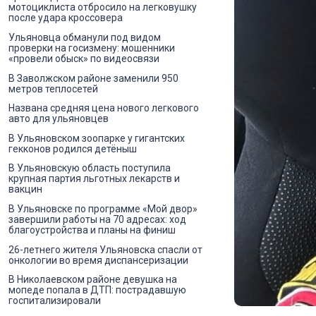
мотоциклиста отбросило на легковушку
после удара кроссовера
Ульяновца обманули под видом
проверки на госизмену: мошенники
«провели обыск» по видеосвязи
В Заволжском районе заменили 950
метров теплосетей
Названа средняя цена нового легкового
авто для ульяновцев
В Ульяновском зоопарке у гигантских
гекконов родился детёныш
В Ульяновскую область поступила
крупная партия льготных лекарств и
вакцин
В Ульяновске по программе «Мой двор»
завершили работы на 70 адресах: ход
благоустройства и планы на финиш
26-летнего жителя Ульяновска спасли от
онкологии во время диспансеризации
В Николаевском районе девушка на
мопеде попала в ДТП: пострадавшую
госпитализировали