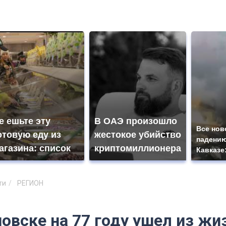
е ешьте эту
В ОАЭ произошло
Все нов
отовую еду из
жестокое убийство
падению
агазина: список
криптомиллионера
Кавказе
ти
РЕГИОН
новске на 77 году ушел из ж