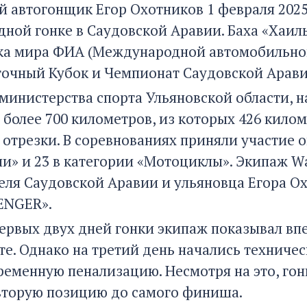
й автогонщик Егор Охотников 1 февраля 2025 
ной гонке в Саудовской Аравии. Баха «Хаиль
ка мира ФИА (Международной автомобильной
очный Кубок и Чемпионат Саудовской Арави
министерства спорта Ульяновской области, н
 более 700 километров, из которых 426 кило
 отрезки. В соревнованиях приняли участие о
и» и 23 в категории «Мотоциклы». Экипаж Wa
еля Саудовской Аравии и ульяновца Егора Охо
ENGER».
первых двух дней гонки экипаж показывал вп
е. Однако на третий день начались техничес
ременную пенализацию. Несмотря на это, гон
вторую позицию до самого финиша.