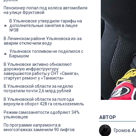
Пенсионер попал под колёса автомобиля
на улице Фруктовой
В Ульяновске утвердили тарифы на
дополнительные занятия в лицее
№38
В Ленинском районе Ульяновска из‑за
аварии отключили воду
Ульяновск топливом не поделился с
Барышом
В Ульяновске активно обновляют
дорожную инфраструктуру:
завершаются работы у СНТ «Свияга»,
стартует ремонт у «Танкиста»
В Ульяновской области за неделю
потратили почти 2,6 млрд рублей
В Ульяновской области за полгода
вернули в оборот 428 га сельхозземель
Режим самозанятости одобряют 34%
ульяновцев
АВТОР
По программе капремонта в
многоэтажках заменили 90 лифтов
Громов А