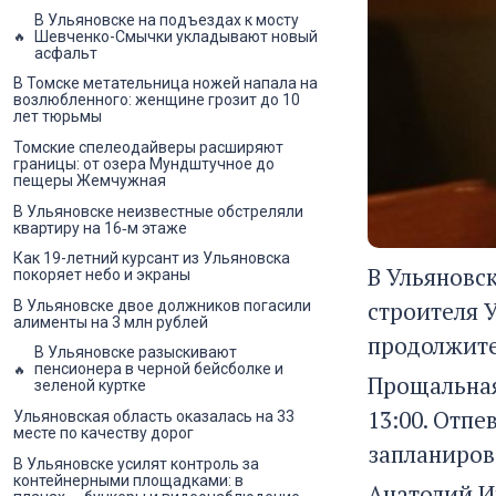
В Ульяновске на подъездах к мосту
Шевченко-Смычки укладывают новый
асфальт
В Томске метательница ножей напала на
возлюбленного: женщине грозит до 10
лет тюрьмы
Томские спелеодайверы расширяют
границы: от озера Мундштучное до
пещеры Жемчужная
В Ульяновске неизвестные обстреляли
квартиру на 16‑м этаже
Как 19-летний курсант из Ульяновска
В Ульяновск
покоряет небо и экраны
строителя 
В Ульяновске двое должников погасили
алименты на 3 млн рублей
продолжите
В Ульяновске разыскивают
пенсионера в черной бейсболке и
Прощальная
зеленой куртке
13:00. Отпе
Ульяновская область оказалась на 33
месте по качеству дорог
запланиров
В Ульяновске усилят контроль за
контейнерными площадками: в
Анатолий И