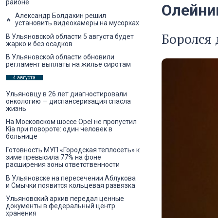
районе
Олейни
Александр Болдакин решил
установить видеокамеры на мусорках
Боролся 
В Ульяновской области 5 августа будет
жарко и без осадков
В Ульяновской области обновили
регламент выплаты на жилье сиротам
4 августа
Ульяновцу в 26 лет диагностировали
онкологию — диспансеризация спасла
жизнь
На Московском шоссе Opel не пропустил
Kia при повороте: один человек в
больнице
Готовность МУП «Городская теплосеть» к
зиме превысила 77% на фоне
расширения зоны ответственности
В Ульяновске на пересечении Аблукова
и Смычки появится кольцевая развязка
Ульяновский архив передал ценные
документы в федеральный центр
хранения