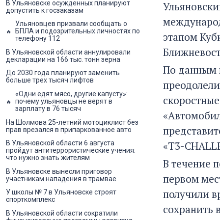
В Ульяновске осужденных планируют
Ульяновски
допустить к госзаказам
международ
Ульяновцев призвали сообщать о
БПЛА и подозрительных личностях по
этапом Куб
телефону 112
Ближневост
В Ульяновской области аннулировали
декларации на 166 тыс. тонн зерна
По данным 
До 2030 года планируют заменить
больше трех тысяч лифтов
преодолели
«Одни едят мясо, другие капусту»:
скоростные
почему ульяновцы не верят в
зарплату в 76 тысяч
«Автомобил
На Шолмова 25-летний мотоциклист без
представит
прав врезался в припаркованное авто
«T3-CHALL
В Ульяновской области 6 августа
пройдут антитеррористические учения:
что нужно знать жителям
В течение 
В Ульяновске вынесли приговор
первом мест
участникам нападения в трамвае
получили в
У школы № 7 в Ульяновске строят
спорткомплекс
сохранить 
В Ульяновской области сократили