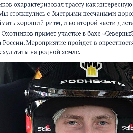
иков охарактеризовал трассу как интересную
 Мы столкнулись с быстрыми песчаными дор
ймать хороший ритм, и во второй части дист
 Охотников примет участие в бахе «Северный
 России. Мероприятие пройдет в окрестност
езультаты на родной земле.