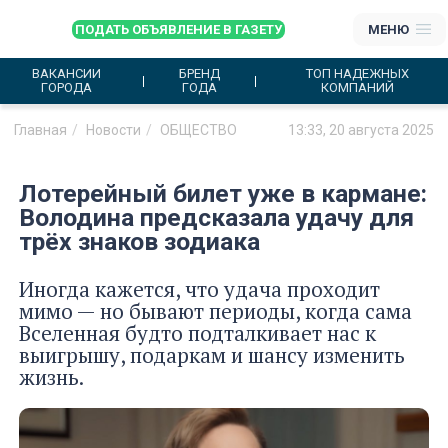
ПОДАТЬ ОБЪЯВЛЕНИЕ В ГАЗЕТУ
МЕНЮ
ВАКАНСИИ
БРЕНД
ТОП НАДЕЖНЫХ
ГОРОДА
ГОДА
КОМПАНИЙ
Главная
Новости
ОБЩЕСТВО
13:33, 20 августа 2025
Лотерейный билет уже в кармане:
Володина предсказала удачу для
трёх знаков зодиака
Иногда кажется, что удача проходит
мимо — но бывают периоды, когда сама
Вселенная будто подталкивает нас к
выигрышу, подаркам и шансу изменить
жизнь.