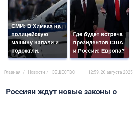
СМИ: В Химках на
полицейскую
Где будет встреча
машину напали и
президентов США
подожгли.
и России: Европа?
Главная
Новости
ОБЩЕСТВО
12:59, 20 августа 2025
Россиян ждут новые законы о
жилье с 1 сентября: что
изменится
Эксперты предупреждают: изменения
коснутся миллионов собственников
квартир и земли