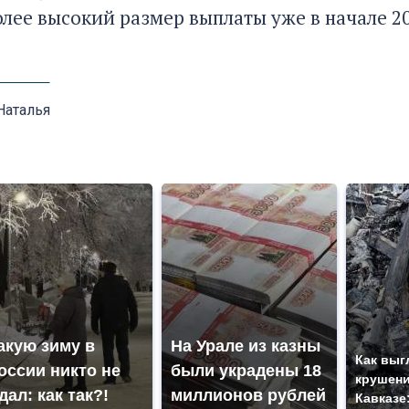
лее высокий размер выплаты уже в начале 20
Наталья
акую зиму в
На Урале из казны
Как выг
оссии никто не
были украдены 18
крушени
дал: как так?!
миллионов рублей
Кавказе