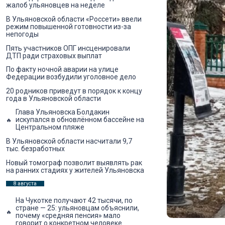
жалоб ульяновцев на неделе
В Ульяновской области «Россети» ввели
режим повышенной готовности из-за
непогоды
Пять участников ОПГ инсценировали
ДТП ради страховых выплат
По факту ночной аварии на улице
Федерации возбудили уголовное дело
20 родников приведут в порядок к концу
года в Ульяновской области
Глава Ульяновска Болдакин
искупался в обновлённом бассейне на
Центральном пляже
В Ульяновской области насчитали 9,7
тыс. безработных
Новый томограф позволит выявлять рак
на ранних стадиях у жителей Ульяновска
8 августа
На Чукотке получают 42 тысячи, по
стране — 25: ульяновцам объяснили,
почему «средняя пенсия» мало
говорит о конкретном человеке