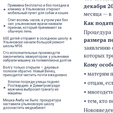
декабря 20
Прививка бесплатно и без поездки в
клинику: в Ульяновске откроют
месяца — в
мобильный пункт для собак и кошек
Спит восемь часов, а утром уже без
Как подать
сил: ульяновские врачи назвали
признак, который принимают за
Процедура 
обычную лень
600 детей отправят в соседнюю школу: в
размера пе
Ульяновске начали большой ремонт
школы №56
заявлению 
Сто исполнительных производств
которых тре
закончились эвакуатором: у ульяновки
забрали машину за полмиллиона долгов
Кому особ
Волгу только открыли — деревья
полезли обратно: Новый Венец
• матерям п
приходится чистить почти ежедневно
• отцам, ес
Хлопок посреди улицы поднял
Росгвардию: в Димитровграде
мужчина выбросил гранату из
• многодет
машины
• тем, кто
Мешка Амбу не было: прокуратура
заставила ульяновскую школу
дооснастить медкабинет
Нововведен