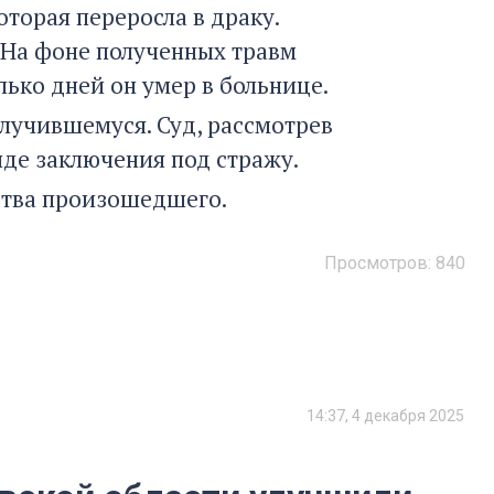
торая переросла в драку.
 На фоне полученных травм
лько дней он умер в больнице.
случившемуся. Суд, рассмотрев
иде заключения под стражу.
ства произошедшего.
Просмотров:
840
14:37, 4 декабря 2025