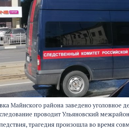
овка Майнского района заведено уголовное де
сследование проводит Ульяновский межрайон
следствия, трагедия произошла во время сов