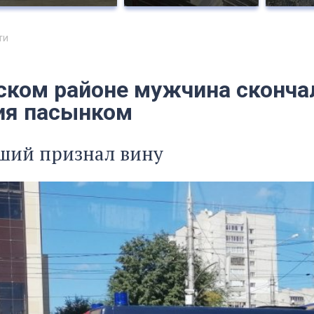
ти
ском районе мужчина сконча
ия пасынком
ший признал вину