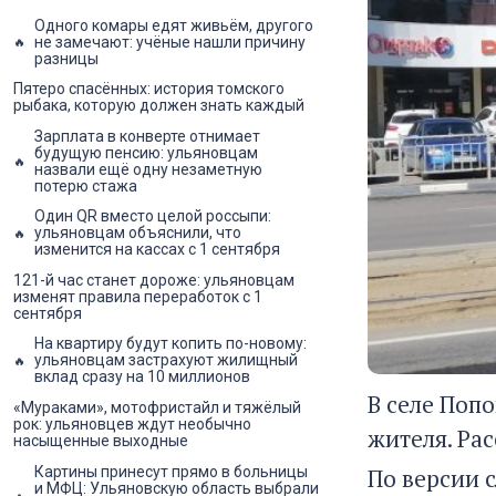
Одного комары едят живьём, другого
не замечают: учёные нашли причину
разницы
Пятеро спасённых: история томского
рыбака, которую должен знать каждый
Зарплата в конверте отнимает
будущую пенсию: ульяновцам
назвали ещё одну незаметную
потерю стажа
Один QR вместо целой россыпи:
ульяновцам объяснили, что
изменится на кассах с 1 сентября
121-й час станет дороже: ульяновцам
изменят правила переработок с 1
сентября
На квартиру будут копить по-новому:
ульяновцам застрахуют жилищный
вклад сразу на 10 миллионов
В селе Поп
«Мураками», мотофристайл и тяжёлый
рок: ульяновцев ждут необычно
жителя. Ра
насыщенные выходные
По версии 
Картины принесут прямо в больницы
и МФЦ: Ульяновскую область выбрали