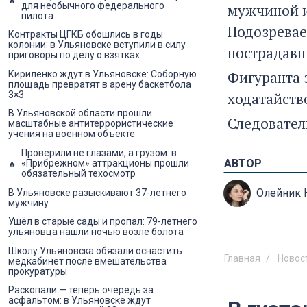
для необычного федерального
мужчиной и
пилота
Подозревае
Контракты ЦГКБ обошлись в годы
колонии: в Ульяновске вступили в силу
пострадавш
приговоры по делу о взятках
Фигуранта 
Кириленко ждут в Ульяновске: Соборную
площадь превратят в арену баскетбола
ходатайств
3×3
В Ульяновской области прошли
Следовател
масштабные антитеррористические
учения на военном объекте
Проверили не глазами, а грузом: в
АВТОР
«Прибрежном» аттракционы прошли
обязательный техосмотр
Олейник 
В Ульяновске разыскивают 37-летнего
мужчину
Ушёл в старые сады и пропал: 79-летнего
ульяновца нашли ночью возле болота
Школу Ульяновска обязали оснастить
Главная
Новос
медкабинет после вмешательства
прокуратуры
Раскопали — теперь очередь за
асфальтом: в Ульяновске ждут