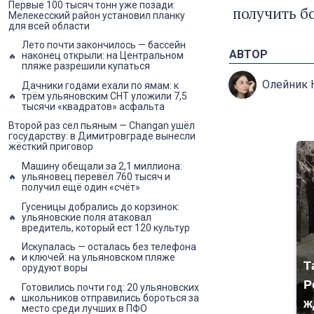
Первые 100 тысяч тонн уже позади:
получить бо
Мелекесский район установил планку
для всей области
Лето почти закончилось — бассейн
АВТОР
наконец открыли: на Центральном
пляже разрешили купаться
Олейник 
Дачники годами ехали по ямам: к
трём ульяновским СНТ уложили 7,5
тысячи «квадратов» асфальта
Второй раз сел пьяным — Changan ушёл
государству: в Димитровграде вынесли
жёсткий приговор
Машину обещали за 2,1 миллиона:
ульяновец перевёл 760 тысяч и
получил ещё один «счёт»
Гусеницы добрались до корзинок:
ульяновские поля атаковал
вредитель, который ест 120 культур
Искупалась — осталась без телефона
и ключей: на ульяновском пляже
Т
орудуют воры
Р
Готовились почти год: 20 ульяновских
школьников отправились бороться за
ж
место среди лучших в ПФО