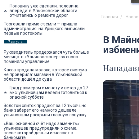
Половину уже сделали, половина
впереди: в Ульяновской области
отчитались о ремонте дорог
Главная
Новос
Торговали прямо с земли — пришла
администрация: на Урицкого выписали
первые протоколы
В Майн
7 августа
избиен
Руководитель продержался чуть больше
месяца: в «Ульяновскэнерго» снова
поменяли управление
Нападав
Касса продала молоко, которое система
не проверила: магазин в Ульяновской
области дошёл до суда
Град размером с монету и ветер до 27
м/с: ульяновцам велели готовиться к
опасной субботе
Золотой слиток продают за 12 тысяч, но
банк заберёт его намного дешевле:
ульяновцам раскрыли главную ловушку
«Ваш основной счёт надо заменить»:
ульяновцев предупредили о схеме,
после которой деньги исчезают в
банкомате