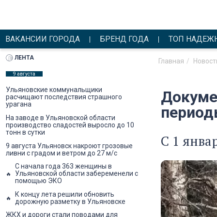
ВАКАНСИИ ГОРОДА
БРЕНД ГОДА
ТОП НАДЕЖ
ЛЕНТА
Главная
Новост
9 августа
Ульяновские коммунальщики
Докуме
расчищают последствия страшного
урагана
периоды
На заводе в Ульяновской области
производство сладостей выросло до 10
тонн в сутки
С 1 янва
9 августа Ульяновск накроют грозовые
ливни с градом и ветром до 27 м/с
С начала года 363 женщины в
Ульяновской области забеременели с
помощью ЭКО
К концу лета решили обновить
дорожную разметку в Ульяновске
ЖКХ и дороги стали поводами для