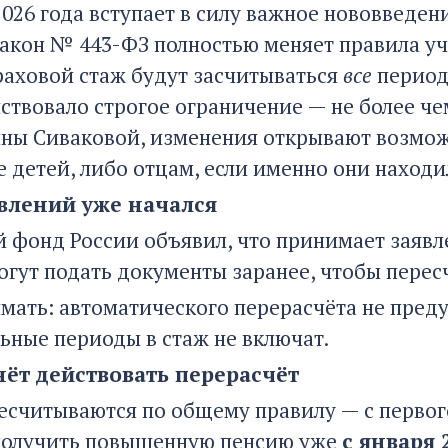
2026 года вступает в силу важное нововведен
акон № 443-ФЗ полностью меняет правила уч
траховой стаж будут засчитываться
все
периоды
ствовало строгое ограничение — не более че
ны Сиваковой, изменения открывают возможн
е детей, либо отцам, если именно они находи
влений уже начался
 фонд России объявил, что принимает заявле
огут подать документы заранее, чтобы пересч
мать: автоматического перерасчёта не предус
ьные периоды в стаж не включат.
нёт действовать перерасчёт
есчитываются по общему правилу — с первого
получить повышенную пенсию уже
с января 