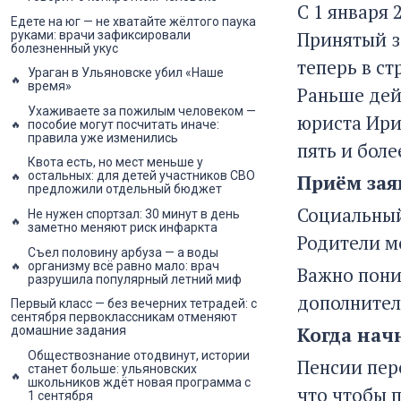
С 1 января 
Едете на юг — не хватайте жёлтого паука
Принятый з
руками: врачи зафиксировали
болезненный укус
теперь в с
Ураган в Ульяновске убил «Наше
время»
Раньше дей
Ухаживаете за пожилым человеком —
юриста Ири
пособие могут посчитать иначе:
правила уже изменились
пять и боле
Квота есть, но мест меньше у
остальных: для детей участников СВО
Приём зая
предложили отдельный бюджет
Социальный
Не нужен спортзал: 30 минут в день
заметно меняют риск инфаркта
Родители м
Съел половину арбуза — а воды
организму всё равно мало: врач
Важно пони
разрушила популярный летний миф
дополнител
Первый класс — без вечерних тетрадей: с
сентября первоклассникам отменяют
Когда нач
домашние задания
Обществознание отодвинут, истории
Пенсии пер
станет больше: ульяновских
школьников ждёт новая программа с
что чтобы 
1 сентября