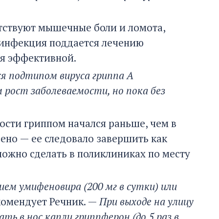
утствуют мышечные боли и ломота,
о инфекция поддается лечению
ся эффективной.
я подтипом вируса гриппа А
 рост заболеваемости, но пока без
ости гриппом начался раньше, чем в
но — ее следовало завершить как
можно сделать в поликлиниках по месту
ием умифеновира (200 мг в сутки) или
комендует Речник. —
При выходе на улицу
ь в нос капли гриппферон (до 5 раз в