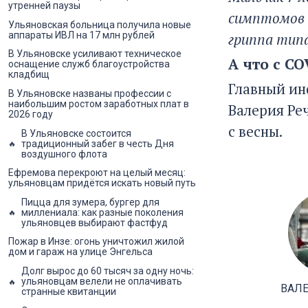
утренней паузы
симптомов 
Ульяновская больница получила новые
гриппа тип
аппараты ИВЛ на 17 млн рублей
В Ульяновске усиливают техническое
А что с CO
оснащение служб благоустройства
кладбищ
Главный ин
В Ульяновске названы профессии с
наибольшим ростом заработных плат в
Валерия Ре
2026 году
с весны.
В Ульяновске состоится
традиционный забег в честь Дня
воздушного флота
Ефремова перекроют на целый месяц:
ульяновцам придётся искать новый путь
Пицца для зумера, бургер для
миллениала: как разные поколения
ульяновцев выбирают фастфуд
Пожар в Инзе: огонь уничтожил жилой
дом и гараж на улице Энгельса
Долг вырос до 60 тысяч за одну ночь:
ульяновцам велели не оплачивать
ВАЛ
странные квитанции