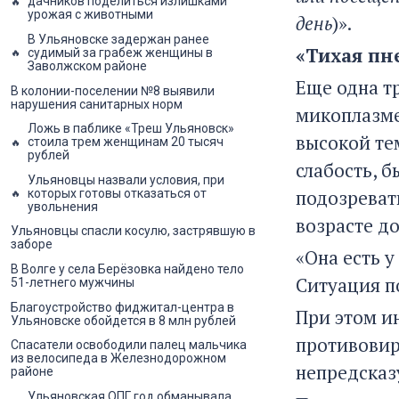
дачников поделиться излишками
урожая с животными
день
)».
В Ульяновске задержан ранее
«Тихая пн
судимый за грабеж женщины в
Заволжском районе
Еще одна т
В колонии-поселении №8 выявили
нарушения санитарных норм
микоплазме
Ложь в паблике «Треш Ульяновск»
высокой те
стоила трем женщинам 20 тысяч
рублей
слабость, 
Ульяновцы назвали условия, при
подозреват
которых готовы отказаться от
увольнения
возрасте до
Ульяновцы спасли косулю, застрявшую в
заборе
«Она есть у
В Волге у села Берёзовка найдено тело
Ситуация п
51-летнего мужчины
Благоустройство фиджитал-центра в
При этом и
Ульяновске обойдется в 8 млн рублей
противовир
Спасатели освободили палец мальчика
из велосипеда в Железнодорожном
непредсказ
районе
Ульяновская ОПГ год обманывала