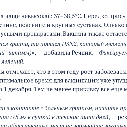
а чаще невысокая: 37–38,5°C. Нередко прис
 спине, пояснице и крупных суставах. Однак
усными препаратами. Вакцина также остает
тся гриппа, то пришел H3N2, который являетс
кий” штамм)»
, — добавила Речник. –
Фиксируем
 явлений.
ы отмечают, что в этом году рост заболеваем
птимальное время для вакцинации уже упуще
 1 декабря. Тем не менее прививку все еще 
.
ли в контакте с больным гриппом, начните пр
ра (75 мг в сутки) в течение пяти дней
, — ре
ии общественных мест не забывайте закапыват