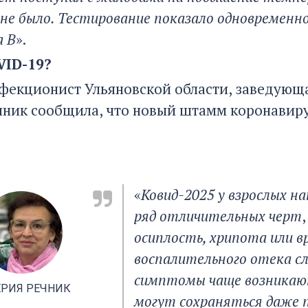
не было. Тестирование показало одновременно
а B
».
VID-19?
фекционист Ульяновской области, заведую
чник сообщила, что новый штамм коронавиру
«
Ковид-2025 у взрослых н
ряд отличительных черт
осиплость, хрипота или в
воспалительного отека сл
симптомы чаще возникают
ЕРИЯ РЕЧНИК
могут сохраняться даже 