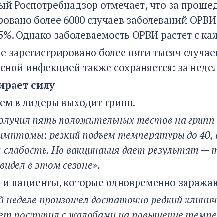
ый Роспотребнадзор отмечает, что за проше
ровано более 6000 случаев заболеваний ОРВИ
25%. Однако заболеваемость ОРВИ растет с ка
ке зарегистрировано более пяти тысяч случае
сной инфекцией также сохраняется: за недел
ирает силу
ем в лидеры выходит грипп.
получил пять положительных тестов на грипп
имптомы: резкий подъем температуры до 40, с
слабость. Но вакцинация дает результат — т
видел в этом сезоне»
.
 и пациенты, которые одновременно заража
 неделе произошел достаточно редкий клинич
ет поступил с жалобами на повышение темпер