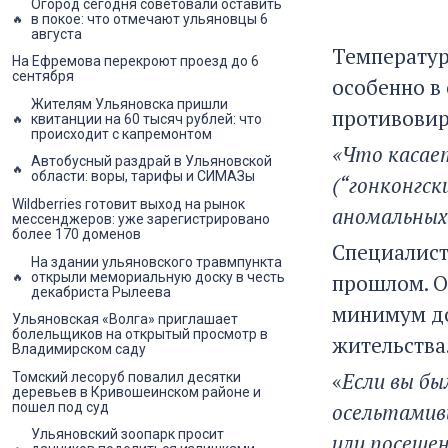
Огород сегодня советовали оставить
в покое: что отмечают ульяновцы 6
августа
Температур
На Ефремова перекроют проезд до 6
сентября
особенно в
Жителям Ульяновска пришли
противовир
квитанции на 60 тысяч рублей: что
происходит с капремонтом
«Что касае
Автобусный раздрай в Ульяновской
области: воры, тарифы и СИМАЗы
(“гонконгс
Wildberries готовит выход на рынок
аномальных
мессенджеров: уже зарегистрировано
более 170 доменов
Специалист
На здании ульяновского травмпункта
открыли мемориальную доску в честь
прошлом. О
декабриста Рылеева
минимум до
Ульяновская «Волга» приглашает
болельщиков на открытый просмотр в
жительства
Владимирском саду
«
Если вы бы
Томский лесоруб повалил десятки
деревьев в Кривошеинском районе и
осельтамиви
пошел под суд
Ульяновский зоопарк просит
или посещен