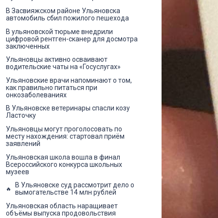
В Засвияжском районе Ульяновска
автомобиль сбил пожилого пешехода
В ульяновской тюрьме внедрили
цифровой рентген-сканер для досмотра
заключенных
Ульяновцы активно осваивают
водительские чаты на «Госуслугах»
Ульяновские врачи напоминают о том,
как правильно питаться при
онкозаболеваниях
В Ульяновске ветеринары спасли козу
Ласточку
Ульяновцы могут проголосовать по
месту нахождения: стартовал приём
заявлений
Ульяновская школа вошла в финал
Всероссийского конкурса школьных
музеев
В Ульяновске суд рассмотрит дело о
вымогательстве 14 млн рублей
Ульяновская область наращивает
объёмы выпуска продовольствия