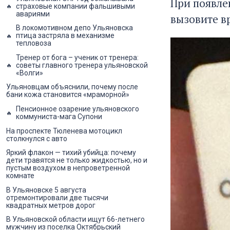
При появле
страховые компании фальшивыми
авариями
вызовите в
В локомотивном депо Ульяновска
птица застряла в механизме
тепловоза
Тренер от бога – ученик от тренера:
советы главного тренера ульяновской
«Волги»
Ульяновцам объяснили, почему после
бани кожа становится «мраморной»
Пенсионное озарение ульяновского
коммуниста-мага Супони
На проспекте Тюленева мотоцикл
столкнулся с авто
Яркий флакон — тихий убийца: почему
дети травятся не только жидкостью, но и
пустым воздухом в непроветренной
комнате
В Ульяновске 5 августа
отремонтировали две тысячи
квадратных метров дорог
В Ульяновской области ищут 66-летнего
мужчину из поселка Октябрьский