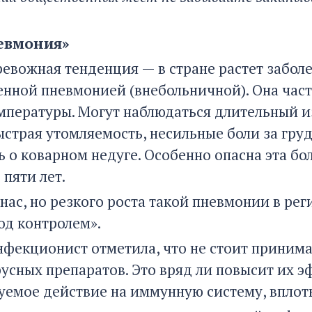
евмония»
ревожная тенденция — в стране растет забол
нной пневмонией (внебольничной). Она част
мпературы. Могут наблюдаться длительный 
быстрая утомляемость, несильные боли за гру
ь о коварном недуге. Особенно опасна эта бо
 пяти лет.
 нас, но резкого роста такой пневмонии в рег
од контролем».
нфекционист отметила, что не стоит приним
усных препаратов. Это вряд ли повысит их э
уемое действие на иммунную систему, вплот