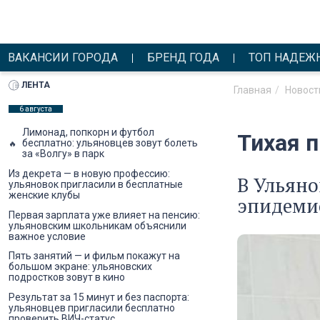
ВАКАНСИИ ГОРОДА
БРЕНД ГОДА
ТОП НАДЕЖ
ЛЕНТА
Главная
Новост
6 августа
Лимонад, попкорн и футбол
Тихая 
бесплатно: ульяновцев зовут болеть
за «Волгу» в парк
Из декрета — в новую профессию:
В Ульяно
ульяновок пригласили в бесплатные
женские клубы
эпидемио
Первая зарплата уже влияет на пенсию:
ульяновским школьникам объяснили
важное условие
Пять занятий — и фильм покажут на
большом экране: ульяновских
подростков зовут в кино
Результат за 15 минут и без паспорта:
ульяновцев пригласили бесплатно
проверить ВИЧ-статус