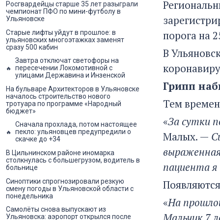
Региональн
Росгвардейцы старше 35 лет разыграли
чемпионат ПФО по мини-футболу в
зарегистри
Ульяновске
порога на 
Старые лифты уйдут в прошлое: в
ульяновских многоэтажках заменят
сразу 500 кабин
В Ульяновс
Завтра отключат светофоры на
коронавиру
пересечении Локомотивной с
улицами Державина и Инзенской
Грипп наб
На бульваре Архитекторов в Ульяновске
началось строительство нового
Тем времен
тротуара по программе «Народный
бюджет»
«
За сутки 
Сначала прохлада, потом настоящее
пекло: ульяновцев предупредили о
Малых. —
С
скачке до +34
выраженная 
В Цильнинском районе иномарка
столкнулась с большегрузом, водитель в
пациента я 
больнице
Синоптики спрогнозировали резкую
Появляются
смену погоды в Ульяновской области с
понедельника
«
На прошлой
Самолёты снова выпускают из
Мальчик 7 л
Ульяновска: аэропорт открылся после