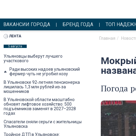
ВАКАНСИИ ГОРОДА
БРЕНД ГОДА
ТОП НАДЕЖ
ЛЕНТА
Главная
Новост
5 августа
Ульяновцы выберут лучшего
Мокрый
участкового
названа
Ради высоких надоев ульяновский
фермер чуть не угробил козу
В Ульяновске 92‑летняя пенсионерка
Погода р
лишилась 1,3 млн рублей из‑за
мошенников
В Ульяновской области масштабно
обновят лифтовое хозяйство: 500
подъёмников заменят в 2027–2028
годах
Спасатели сняли серьги с жительницы
Ульяновска
Тройное ДТП в Ульяновске: