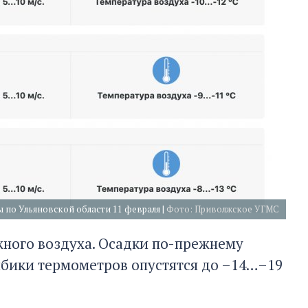
 по Ульяновской области 11 февраля |
Фото: Приволжское УГМС
южного воздуха. Осадки по-прежнему
олбики термометров опустятся до –14…–19