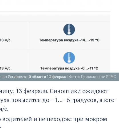
 по Ульяновской области 12 февраля |
Фото: Приволжское УГМС
ницу, 13 февраля. Синоптики ожидают
уха повысится до –1…–6 градусов, а юго-
/с.
 водителей и пешеходов: при мокром
.