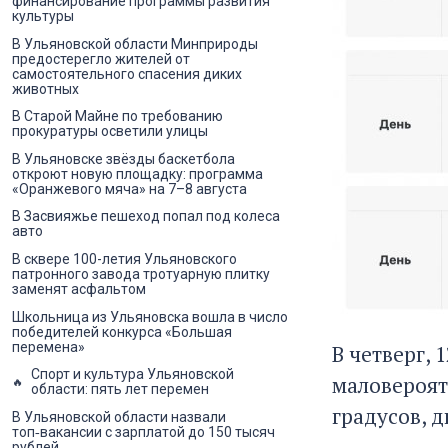
финансирование программы развития
культуры
В Ульяновской области Минприроды
предостерегло жителей от
самостоятельного спасения диких
животных
В Старой Майне по требованию
прокуратуры осветили улицы
В Ульяновске звёзды баскетбола
откроют новую площадку: программа
«Оранжевого мяча» на 7–8 августа
В Засвияжье пешеход попал под колеса
авто
В сквере 100-летия Ульяновского
патронного завода тротуарную плитку
заменят асфальтом
Школьница из Ульяновска вошла в число
победителей конкурса «Большая
перемена»
В четверг,
Спорт и культура Ульяновской
маловероят
области: пять лет перемен
градусов, 
В Ульяновской области назвали
топ‑вакансии с зарплатой до 150 тысяч
рублей