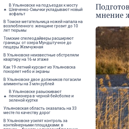
Подготов
В Ульяновске на подъездах к мосту
Шевченко-Смычки укладывают новый
мнение 
асфальт
В Томске метательница ножей напала на
возлюбленного: женщине грозит до 10
лет тюрьмы
Томские спелеодайверы расширяют
границы: от озера Мундштучное до
пещеры Жемчужная
В Ульяновске неизвестные обстреляли
квартиру на 16‑м этаже
Как 19-летний курсант из Ульяновска
покоряет небо и экраны
В Ульяновске двое должников погасили
алименты на 3 млн рублей
В Ульяновске разыскивают
пенсионера в черной бейсболке и
зеленой куртке
Ульяновская область оказалась на 33
месте по качеству дорог
В Ульяновске усилят контроль за
контейнерными площадками: в