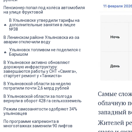
Пенсионер попал под колёса автомобиля
на улице Фруктовой
В Ульяновске утвердили тарифы на
дополнительные занятия в лицее
№38
В Ленинском районе Ульяновска из‑за
аварии отключили воду
Ульяновск топливом не поделился с
Барышом
В Ульяновске активно обновляют
дорожную инфраструктуру:
завершаются работы у СНТ «Свияга»,
стартует ремонт у «Танкиста»
В Ульяновской области за неделю
потратили почти 2,6 млрд рублей
Самые слож
В Ульяновской области за полгода
вернули в оборот 428 га сельхозземель
облачную п
Режим самозанятости одобряют 34%
западный ве
ульяновцев
Жителей ре
По программе капремонта в
многоэтажках заменили 90 лифтов
снеге и сил