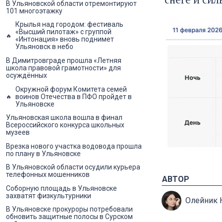
В Ульяновской области отремонтируют
101 многоэтажку
Крылья над городом: фестиваль
«Высший пилотаж» с группой
«Интонация» вновь поднимет
Ульяновск в небо
В Димитровграде прошла «Летняя
школа правовой грамотности» для
осуждённых
Окружной форум Комитета семей
воинов Отечества в ПФО пройдет в
Ульяновске
Ульяновская школа вошла в финал
Всероссийского конкурса школьных
музеев
Врезка нового участка водовода прошла
по плану в Ульяновске
В Ульяновской области осудили курьера
телефонных мошенников
АВТОР
Соборную площадь в Ульяновске
захватят физкультурники
Олейник 
В Ульяновске прокуроры потребовали
обновить защитные полосы в Сурском