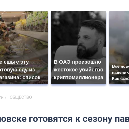
е ешьте эту
В ОАЭ произошло
Все нов
отовую еду из
жестокое убийство
падению
агазина: список
криптомиллионера
Кавказе
ти
ОБЩЕСТВО
овске готовятся к сезону па