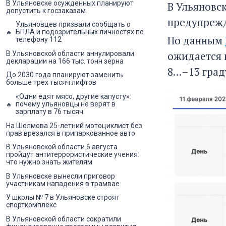
В Ульяновске осужденных планируют
В Ульяновс
допустить к госзаказам
предупрежд
Ульяновцев призвали сообщать о
БПЛА и подозрительных личностях по
По данным
телефону 112
ожидается 
В Ульяновской области аннулировали
декларации на 166 тыс. тонн зерна
8…–13 граду
До 2030 года планируют заменить
больше трех тысяч лифтов
«Одни едят мясо, другие капусту»:
почему ульяновцы не верят в
зарплату в 76 тысяч
На Шолмова 25-летний мотоциклист без
прав врезался в припаркованное авто
В Ульяновской области 6 августа
пройдут антитеррористические учения:
что нужно знать жителям
В Ульяновске вынесли приговор
участникам нападения в трамвае
У школы № 7 в Ульяновске строят
спорткомплекс
В Ульяновской области сократили