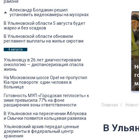
районе
Александр Болдакин решил
установить видеокамеры на мусорках
В Ульяновской области 5 августа будет
жарко и без осадков
В Ульяновской области обновили
регламент выплаты на жилье сиротам
4 августа
Ульяновцу в 26 лет диагностировали
онкологию — диспансеризация спасла
Н
жизнь
г
На Московском шоссе Opel не пропустил
Kia при повороте: один человек в
м
больнице
Готовность МУП «Городская теплосеть» к
зиме превысила 77% на фоне
расширения зоны ответственности
Главная
Новос
В Ульяновске на пересечении Аблукова
и Смычки появится кольцевая развязка
В Ульян
Ульяновский архив передал ценные
документы в федеральный центр
хранения