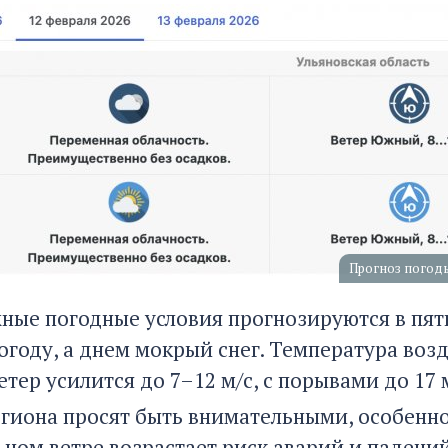
Прогноз погоды
ные погодные условия прогнозируются в пят
огоду, а днем мокрый снег. Температура возд
тер усилится до 7–12 м/с, с порывами до 17 м
гиона просят быть внимательными, особенно
ьном ветре возрастает риск аварий и падений