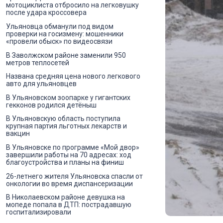
мотоциклиста отбросило на легковушку
после удара кроссовера
Ульяновца обманули под видом
проверки на госизмену: мошенники
«провели обыск» по видеосвязи
В Заволжском районе заменили 950
метров теплосетей
Названа средняя цена нового легкового
авто для ульяновцев
В Ульяновском зоопарке у гигантских
гекконов родился детёныш
В Ульяновскую область поступила
крупная партия льготных лекарств и
вакцин
В Ульяновске по программе «Мой двор»
завершили работы на 70 адресах: ход
благоустройства и планы на финиш
26-летнего жителя Ульяновска спасли от
онкологии во время диспансеризации
В Николаевском районе девушка на
мопеде попала в ДТП: пострадавшую
госпитализировали