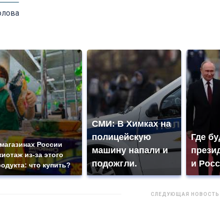
олова
СМИ: В Химках на
полицейскую
Где бу
 магазинах России
машину напали и
прези
жиотаж из-за этого
подожгли.
и Рос
родукта: что купить?