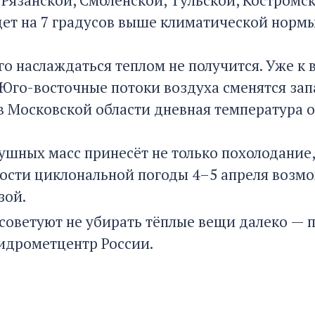
 Рязанской, Смоленской, Тульской, Костромс
дет на 7 градусов выше климатической нормы
го наслаждаться теплом не получится. Уже к 
 Юго-восточные потоки воздуха сменятся зап
в Московской области дневная температура оп
ушных масс принесёт не только похолодание, 
ости циклональной погоды 4–5 апреля возм
зой.
оветуют не убирать тёплые вещи далеко — по
идрометцентр России.