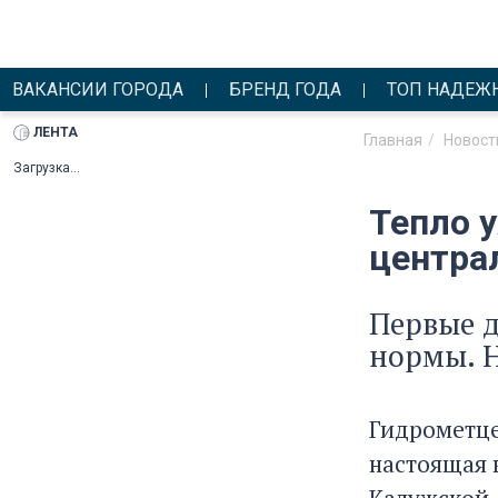
ВАКАНСИИ ГОРОДА
БРЕНД ГОДА
ТОП НАДЕЖ
ЛЕНТА
Главная
Новост
Загрузка...
Тепло у
центра
Первые д
нормы. Н
Гидрометце
настоящая 