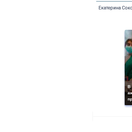
Екатерина Сок
В
а
п