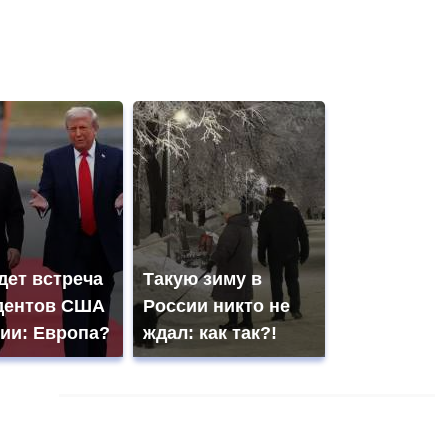
дет встреча
Такую зиму в
дентов США
России никто не
сии: Европа?
ждал: как так?!