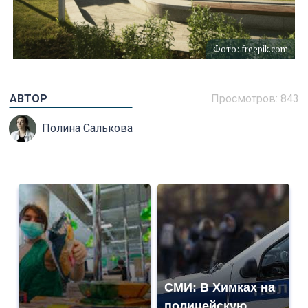
Фото: freepik.com
АВТОР
Просмотров: 843
Полина Салькова
СМИ: В Химках на
полицейскую