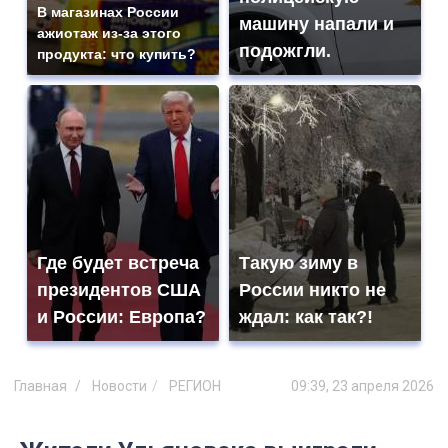
В магазинах России
машину напали и
ажиотаж из-за этого
подожгли.
продукта: что купить?
Где будет встреча
Такую зиму в
президентов США
России никто не
и России: Европа?
ждал: как так?!
Главная
Новости
РЕГИОН
09:39, 23 апреля 2026