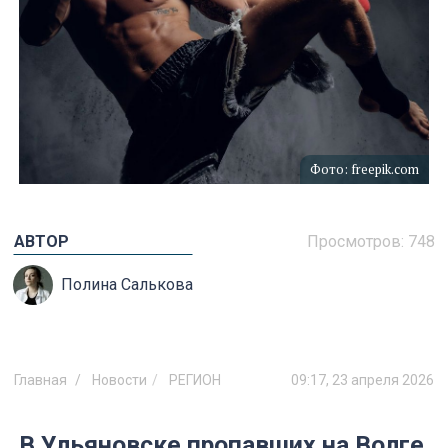
Фото: freepik.com
АВТОР
Просмотров:
748
Полина Салькова
Главная
Новости
РЕГИОН
09:17, 23 апреля 2026
В Ульяновске пропавших на Волге