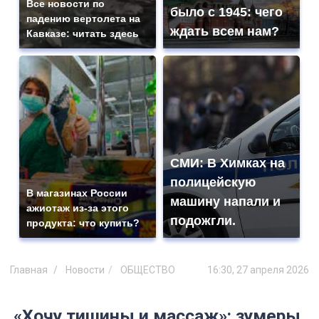
Все новости по
было с 1945: чего
падению вертолета на
ждать всем нам?
Кавказе: читать здесь
СМИ: В Химках на
полицейскую
В магазинах России
машину напали и
ажиотаж из-за этого
подожгли.
продукта: что купить?
Главная
Новости
ОБЩЕСТВО
16:30, 27 апреля 2026
«Хочу тишины и массаж»: зумеры