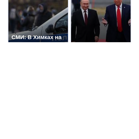
СМИ: В Химках на
полицейскую
Где будет встреча
машину напали и
президентов США
подожгли.
и России: Европа?
На Урале из казны
Такую зиму в
были украдены 18
России никто не