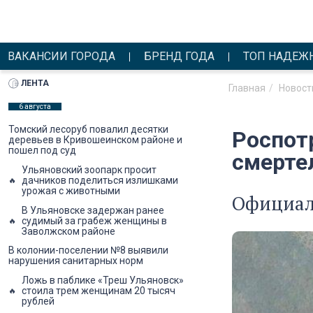
ВАКАНСИИ ГОРОДА
БРЕНД ГОДА
ТОП НАДЕЖ
ЛЕНТА
Главная
Новост
6 августа
Томский лесоруб повалил десятки
Роспот
деревьев в Кривошеинском районе и
пошел под суд
смерте
Ульяновский зоопарк просит
дачников поделиться излишками
урожая с животными
Официаль
В Ульяновске задержан ранее
судимый за грабеж женщины в
Заволжском районе
В колонии-поселении №8 выявили
нарушения санитарных норм
Ложь в паблике «Треш Ульяновск»
стоила трем женщинам 20 тысяч
рублей