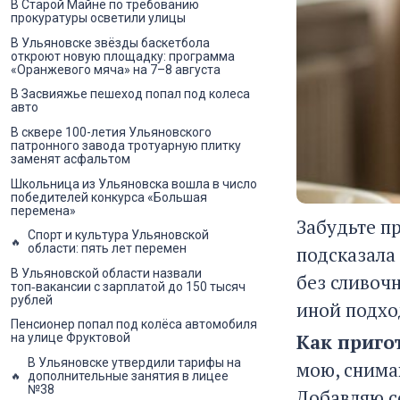
В Старой Майне по требованию
прокуратуры осветили улицы
В Ульяновске звёзды баскетбола
откроют новую площадку: программа
«Оранжевого мяча» на 7–8 августа
В Засвияжье пешеход попал под колеса
авто
В сквере 100-летия Ульяновского
патронного завода тротуарную плитку
заменят асфальтом
Школьница из Ульяновска вошла в число
победителей конкурса «Большая
перемена»
Забудьте п
Спорт и культура Ульяновской
области: пять лет перемен
подсказала
В Ульяновской области назвали
без сливоч
топ‑вакансии с зарплатой до 150 тысяч
рублей
иной подхо
Пенсионер попал под колёса автомобиля
Как приго
на улице Фруктовой
В Ульяновске утвердили тарифы на
мою, снима
дополнительные занятия в лицее
№38
Добавляю со