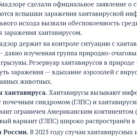
бнадзоре сделали официальное заявление о с
ются вспышки заражения хантавирусной инф
льного исхода вызвали обеспокоенность сред
я заражения хантавирусом.
адзор держит на контроле ситуацию с ханта
 давно изученная группа природно-очаговы
 грызуны. Резервуар хантавирусов в природе
уть заражения — вдыхание аэрозолей с вирус
анных животных.
 хантавируса.
Хантавирусы вызывают инфе
с почечным синдромом (ГЛПС) и хантавирус
иант ограничен Американским континентом (в
рвый вариант (ГЛПС) широко распространён в 
в России.
В 2025 году случаи хантавирусных 