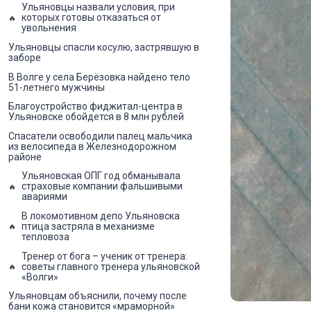
Ульяновцы назвали условия, при
которых готовы отказаться от
увольнения
Ульяновцы спасли косулю, застрявшую в
заборе
В Волге у села Берёзовка найдено тело
51-летнего мужчины
Благоустройство фиджитал-центра в
Ульяновске обойдется в 8 млн рублей
Спасатели освободили палец мальчика
из велосипеда в Железнодорожном
районе
Ульяновская ОПГ год обманывала
страховые компании фальшивыми
авариями
В локомотивном депо Ульяновска
птица застряла в механизме
тепловоза
Тренер от бога – ученик от тренера:
советы главного тренера ульяновской
«Волги»
Ульяновцам объяснили, почему после
бани кожа становится «мраморной»