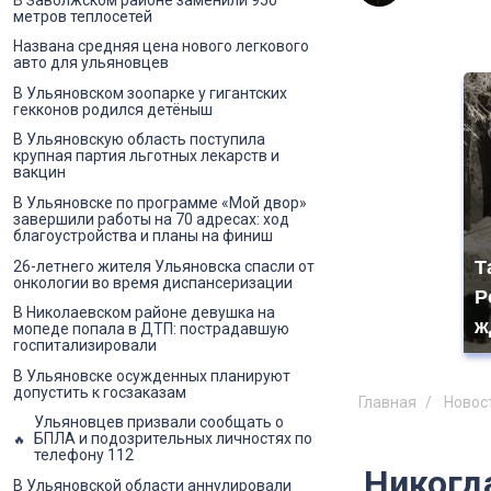
метров теплосетей
Названа средняя цена нового легкового
авто для ульяновцев
В Ульяновском зоопарке у гигантских
гекконов родился детёныш
В Ульяновскую область поступила
крупная партия льготных лекарств и
вакцин
В Ульяновске по программе «Мой двор»
завершили работы на 70 адресах: ход
благоустройства и планы на финиш
Т
26-летнего жителя Ульяновска спасли от
онкологии во время диспансеризации
Р
В Николаевском районе девушка на
ж
мопеде попала в ДТП: пострадавшую
госпитализировали
В Ульяновске осужденных планируют
допустить к госзаказам
Главная
Новос
Ульяновцев призвали сообщать о
БПЛА и подозрительных личностях по
телефону 112
Никогд
В Ульяновской области аннулировали