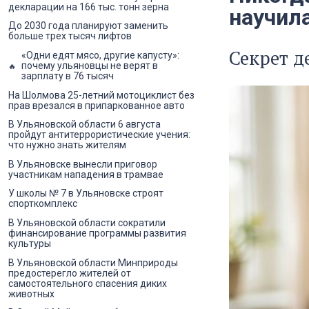
декларации на 166 тыс. тонн зерна
научила
До 2030 года планируют заменить
больше трех тысяч лифтов
Секрет д
«Одни едят мясо, другие капусту»:
почему ульяновцы не верят в
зарплату в 76 тысяч
На Шолмова 25-летний мотоциклист без
прав врезался в припаркованное авто
В Ульяновской области 6 августа
пройдут антитеррористические учения:
что нужно знать жителям
В Ульяновске вынесли приговор
участникам нападения в трамвае
У школы № 7 в Ульяновске строят
спорткомплекс
В Ульяновской области сократили
финансирование программы развития
культуры
В Ульяновской области Минприроды
предостерегло жителей от
самостоятельного спасения диких
животных