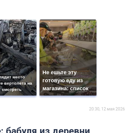
Не ешьте эту
лядит место
готовую еду из
е вертолета на
магазина: список
: смотреть
20:30, 12 мая 2026
: бабуля из деревни