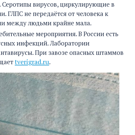
и. Серотипы вирусов, циркулирующие в
и. ГЛПС не передаётся от человека к
ачи между людьми крайне мала.
ебительные мероприятия. В России есть
усных инфекций. Лаборатории
антавирусы. При завозе опасных штаммов
бщает
tverigrad.ru
.