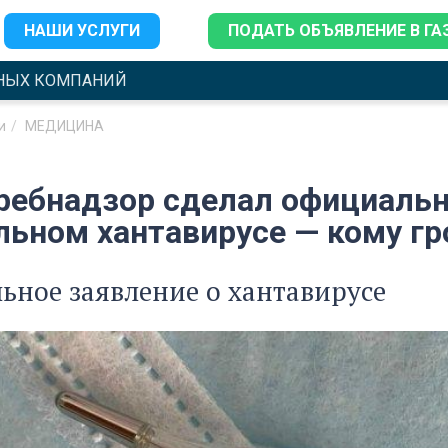
НАШИ УСЛУГИ
ПОДАТЬ ОБЪЯВЛЕНИЕ В ГА
НЫХ КОМПАНИЙ
и
МЕДИЦИНА
ребнадзор сделал официальн
льном хантавирусе — кому гр
ное заявление о хантавирусе