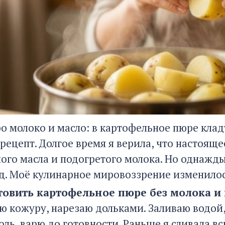
ро молоко и масло: в картофельное пюре клад
 рецепт. Долгое время я верила, что настоящ
ного масла и подогретого молока. Но однажд
д. Моё кулинарное мировоззрение изменилос
товить картофельное пюре без молока и 
ю кожуру, нарезаю дольками. Заливаю водой,
ль, варю до готовности. Раньше я сливала вс