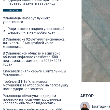
перевести деньги за границу
5 августа
Ульяновцы выберут лучшего
участкового
Ради высоких надоев ульяновский
фермер чуть не угробил козу
В Ульяновске 92‑летняя пенсионерка
лишилась 1,3 млн рублей из‑за
мошенников
В Ульяновской области масштабно
обновят лифтовое хозяйство: 500
подъёмников заменят в 2027–2028
годах
Спасатели сняли серьги с жительницы
Ульяновска
Тройное ДТП в Ульяновске:
мотоциклиста отбросило на легковушку
после удара кроссовера
АВТОР
Ульяновца обманули под видом
проверки на госизмену: мошенники
«провели обыск» по видеосвязи
Екатерин
В Заволжском районе заменили 950