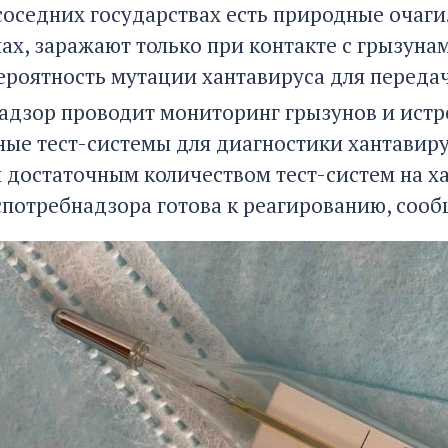
 соседних государствах есть природные очаг
ах, заражают только при контакте с грызунам
Вероятность мутации хантавируса для перед
адзор проводит мониторинг грызунов и истр
ные тест-системы для диагностики хантавир
 достаточным количеством тест-систем на х
спотребнадзора готова к реагированию, соо