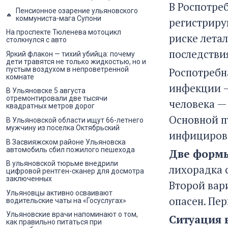
В Роспотре
Пенсионное озарение ульяновского
коммуниста-мага Супони
регистриру
На проспекте Тюленева мотоцикл
риске лета
столкнулся с авто
последстви
Яркий флакон — тихий убийца: почему
дети травятся не только жидкостью, но и
Роспотребн
пустым воздухом в непроветренной
комнате
инфекции —
В Ульяновске 5 августа
отремонтировали две тысячи
человека —
квадратных метров дорог
Основной п
В Ульяновской области ищут 66-летнего
мужчину из поселка Октябрьский
инфициров
В Засвияжском районе Ульяновска
автомобиль сбил пожилого пешехода
Две формы
В ульяновской тюрьме внедрили
лихорадка 
цифровой рентген-сканер для досмотра
заключенных
Второй вар
Ульяновцы активно осваивают
опасен. Пе
водительские чаты на «Госуслугах»
Ульяновские врачи напоминают о том,
Ситуация 
как правильно питаться при