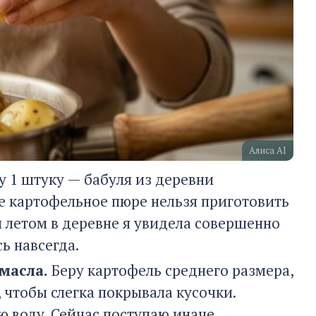
Алиса AI
у 1 штуку — бабуля из деревни
ее картофельное пюре нельзя приготовить
ы летом в деревне я увидела совершенно
ь навсегда.
масла.
Беру картофель среднего размера,
 чтобы слегка покрывала кусочки.
ю воду. Сейчас поступаю иначе.