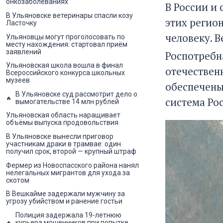
онкозаболеваниях
В России и
В Ульяновске ветеринары спасли козу
этих регион
Ласточку
человеку. 
Ульяновцы могут проголосовать по
месту нахождения: стартовал приём
заявлений
Роспотребн
Ульяновская школа вошла в финал
отечествен
Всероссийского конкурса школьных
музеев
обеспечены
В Ульяновске суд рассмотрит дело о
система Ро
вымогательстве 14 млн рублей
Ульяновская область наращивает
объёмы выпуска продовольствия
В Ульяновске вынесли приговор
участникам драки в трамвае: один
получил срок, второй — крупный штраф
Фермер из Новоспасского района нанял
нелегальных мигрантов для ухода за
скотом
В Вешкайме задержали мужчину за
угрозу убийством и ранение гостьи
Полиция задержала 19-летнюю
курьера мошенников при попытке