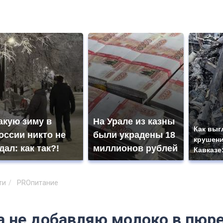
акую зиму в
На Урале из казны
Как выг
оссии никто не
были украдены 18
крушени
дал: как так?!
миллионов рублей
Кавказе
ти
PROпитание
а не добавляю молоко в пюре