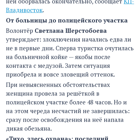
ней оборвалась окончательно, сообщает
КП-
Владивосток
.
От больницы до полицейского участка
Волонтёр
Светлана Шерстобоева
утверждает: злоключения начались едва ли
не в первые дни. Сперва туристка очутилась
на больничной койке — якобы после
контакта с медузой. Затем ситуация
приобрела и вовсе зловещий оттенок.
При невыясненных обстоятельствах
женщина провела за решёткой в
полицейском участке более 48 часов. Но и
на этом череда несчастий не завершилась:
сразу после освобождения на неё напала
дикая обезьяна.
«Тихо, здесь охрана»: последний