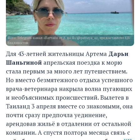
Фото: Telegram-канал «Паттайя от А до Я»/@pattaya_az, предоставлено КП-
Владивосток
Для 43-летней жительницы Артема
Дарьи
Шаньгиной
апрельская поездка к морю
стала первым за много лет путешествием.
Но вместо безмятежного отдыха успешного
врача-ветеринара накрыла волна пугающих
и необъяснимых происшествий. Вылетев в
Таиланд 3 апреля вместе со знакомыми, она
почти сразу предпочла уединение,
арендовав жильё в отдалении от остальной
компании. А спустя полтора месяца связь с