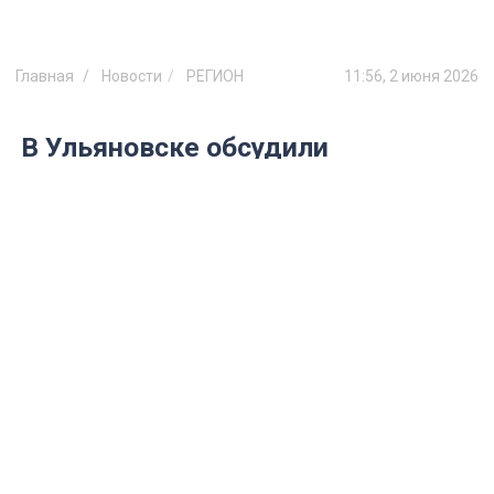
Главная
Новости
РЕГИОН
11:56, 2 июня 2026
В Ульяновске обсудили
поддержку семей и подписали
новое соглашение
83 680 семей и 127 500 детей