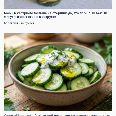
Банки в кастрюле больше не стерилизую, это прошлый век: 10
минут – и они готовы к закрутке
Аэрогриль выручает
0
Салат «Мизерия» обожаю всё лето: только огурцы и заправка —