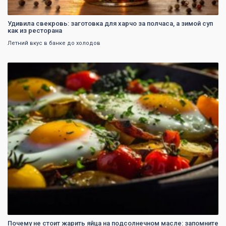
Удивила свекровь: заготовка для харчо за полчаса, а зимой суп
как из ресторана
Летний вкус в банке до холодов
0
Почему не стоит жарить яйца на подсолнечном масле: запомните