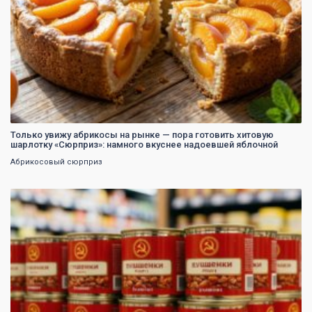
Только увижу абрикосы на рынке — пора готовить хитовую
шарлотку «Сюрприз»: намного вкуснее надоевшей яблочной
Абрикосовый сюрприз
0